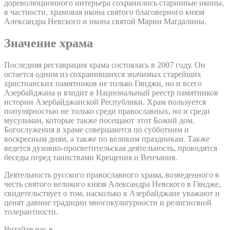
дореволюционного интерьера сохранились старинные иконы,
в частности, храмовая икона святого благоверного князя
Александра Невского и икона святой Марии Магдалины.
Значение храма
Последняя реставрация храма состоялась в 2007 году. Он
остается одним из сохранившихся значимых старейших
христианских памятников не только Гянджи, но и всего
Азербайджана и входит в Национальный реестр памятников
истории Азербайджанской Республики. Храм пользуется
популярностью не только среди православных, но и среди
мусульман, которые также посещают этот Божий дом.
Богослужения в храме совершаются по субботним и
воскресным дням, а также по великим праздникам. Также
ведется духовно-просветительская деятельность, проводятся
беседы перед таинствами Крещения и Венчания.
Деятельность русского православного храма, возведенного в
честь святого великого князя Александра Невского в Гяндже,
свидетельствует о том, насколько в Азербайджане уважают и
ценят давние традиции многокультурности и религиозной
толерантности.
Читайте нас в