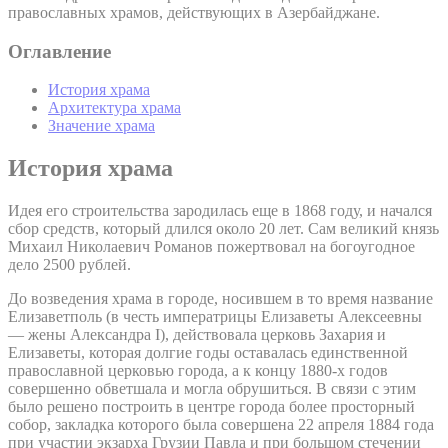
православных храмов, действующих в Азербайджане.
Оглавление
История храма
Архитектура храма
Значение храма
История храма
Идея его строительства зародилась еще в 1868 году, и начался
сбор средств, который длился около 20 лет. Сам великий князь
Михаил Николаевич Романов пожертвовал на богоугодное
дело 2500 рублей.
До возведения храма в городе, носившем в то время название
Елизаветполь (в честь императрицы Елизаветы Алексеевны
— жены Александра I), действовала церковь Захария и
Елизаветы, которая долгие годы оставалась единственной
православной церковью города, а к концу 1880-х годов
совершенно обветшала и могла обрушиться. В связи с этим
было решено построить в центре города более просторный
собор, закладка которого была совершена 22 апреля 1884 года
при участии экзарха Грузии Павла и при большом стечении