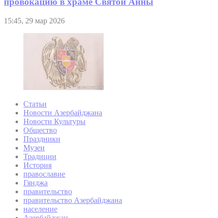
провокацию в храме Святой Анны
15:45, 29 мар 2026
Статьи
Новости Азербайджана
Новости Культуры
Общество
Праздники
Музеи
Традиции
История
православие
Гянджа
правительство
правительство Азербайджана
население
Азербайджан