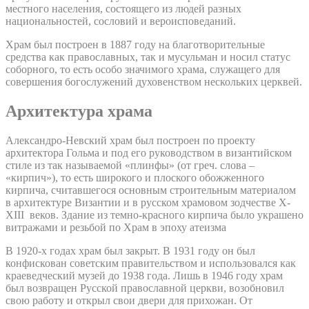
местного населения, состоящего из людей разных
национальностей, сословий и вероисповеданий.
Храм был построен в 1887 году на благотворительные
средства как православных, так и мусульман и носил статус
соборного, то есть особо значимого храма, служащего для
совершения богослужений духовенством нескольких церквей.
Архитектура храма
Александро-Невский храм был построен по проекту
архитектора Гольма и под его руководством в византийском
стиле из так называемой «плинфы» (от греч. слова –
«кирпич»), то есть широкого и плоского обожженного
кирпича, считавшегося основным строительным материалом
в архитектуре Византии и в русском храмовом зодчестве X-
XIII веков. Здание из темно-красного кирпича было украшено
витражами и резьбой по Храм в эпоху атеизма
В 1920-х годах храм был закрыт. В 1931 году он был
конфискован советским правительством и использовался как
краеведческий музей до 1938 года. Лишь в 1946 году храм
был возвращен Русской православной церкви, возобновил
свою работу и открыл свои двери для прихожан. От