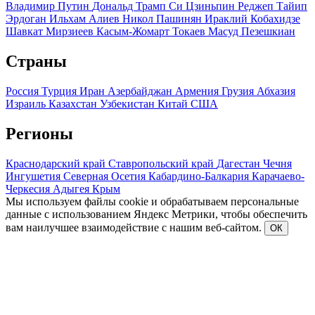
Владимир Путин
Дональд Трамп
Си Цзиньпин
Реджеп Тайип
Эрдоган
Ильхам Алиев
Никол Пашинян
Ираклий Кобахидзе
Шавкат Мирзиеев
Касым-Жомарт Токаев
Масуд Пезешкиан
Страны
Россия
Турция
Иран
Азербайджан
Армения
Грузия
Абхазия
Израиль
Казахстан
Узбекистан
Китай
США
Регионы
Краснодарский край
Ставропольский край
Дагестан
Чечня
Ингушетия
Северная Осетия
Кабардино-Балкария
Карачаево-
Черкесия
Адыгея
Крым
Мы используем файлы cookie и обрабатываем персональные
данные с использованием Яндекс Метрики, чтобы обеспечить
вам наилучшее взаимодействие с нашим веб-сайтом.
ОК