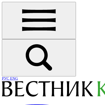
РУС
ENG