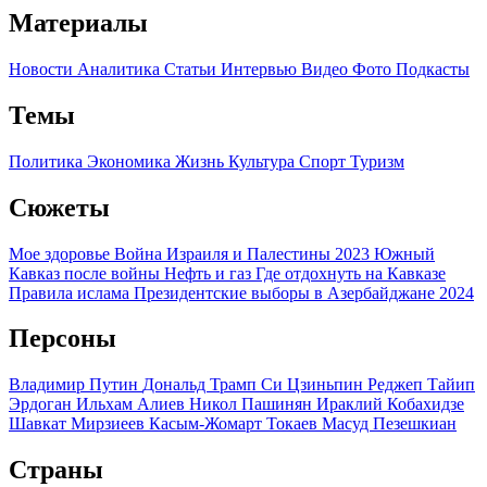
Материалы
Новости
Аналитика
Статьи
Интервью
Видео
Фото
Подкасты
Темы
Политика
Экономика
Жизнь
Культура
Спорт
Туризм
Сюжеты
Мое здоровье
Война Израиля и Палестины 2023
Южный
Кавказ после войны
Нефть и газ
Где отдохнуть на Кавказе
Правила ислама
Президентские выборы в Азербайджане 2024
Персоны
Владимир Путин
Дональд Трамп
Си Цзиньпин
Реджеп Тайип
Эрдоган
Ильхам Алиев
Никол Пашинян
Ираклий Кобахидзе
Шавкат Мирзиеев
Касым-Жомарт Токаев
Масуд Пезешкиан
Страны