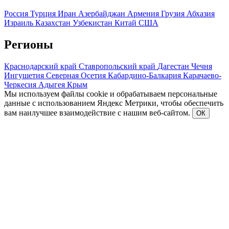
Россия
Турция
Иран
Азербайджан
Армения
Грузия
Абхазия
Израиль
Казахстан
Узбекистан
Китай
США
Регионы
Краснодарский край
Ставропольский край
Дагестан
Чечня
Ингушетия
Северная Осетия
Кабардино-Балкария
Карачаево-
Черкесия
Адыгея
Крым
Мы используем файлы cookie и обрабатываем персональные
данные с использованием Яндекс Метрики, чтобы обеспечить
вам наилучшее взаимодействие с нашим веб-сайтом.
ОК