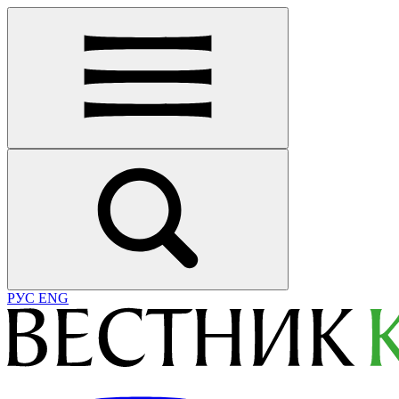
РУС
ENG