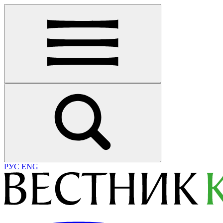
РУС
ENG