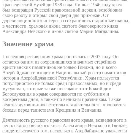
краеведческий музей до 1938 года. Лишь в 1946 году храм
был возвращен Русской православной церкви, возобновил
свою работу и открыл свои двери для прихожан. От
дореволюционного интерьера сохранились старинные иконы,
в частности, храмовая икона святого благоверного князя
Александра Невского и икона святой Марии Магдалины.
Значение храма
Последняя реставрация храма состоялась в 2007 году. Он
остается одним из сохранившихся значимых старейших
христианских памятников не только Гянджи, но и всего
Азербайджана и входит в Национальный реестр памятников
истории Азербайджанской Республики. Храм пользуется
популярностью не только среди православных, но и среди
мусульман, которые также посещают этот Божий дом.
Богослужения в храме совершаются по субботним и
воскресным дням, а также по великим праздникам. Также
ведется духовно-просветительская деятельность, проводятся
беседы перед таинствами Крещения и Венчания.
Деятельность русского православного храма, возведенного в
честь святого великого князя Александра Невского в Гяндже,
свидетельствует о том, насколько в Азербайджане уважают и