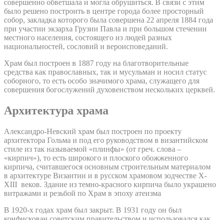
совершенно обветшала и могла обрушиться. В связи с этим
было решено построить в центре города более просторный
собор, закладка которого была совершена 22 апреля 1884 года
при участии экзарха Грузии Павла и при большом стечении
местного населения, состоящего из людей разных
национальностей, сословий и вероисповеданий.
Храм был построен в 1887 году на благотворительные
средства как православных, так и мусульман и носил статус
соборного, то есть особо значимого храма, служащего для
совершения богослужений духовенством нескольких церквей.
Архитектура храма
Александро-Невский храм был построен по проекту
архитектора Гольма и под его руководством в византийском
стиле из так называемой «плинфы» (от греч. слова –
«кирпич»), то есть широкого и плоского обожженного
кирпича, считавшегося основным строительным материалом
в архитектуре Византии и в русском храмовом зодчестве X-
XIII веков. Здание из темно-красного кирпича было украшено
витражами и резьбой по Храм в эпоху атеизма
В 1920-х годах храм был закрыт. В 1931 году он был
конфискован советским правительством и использовался как