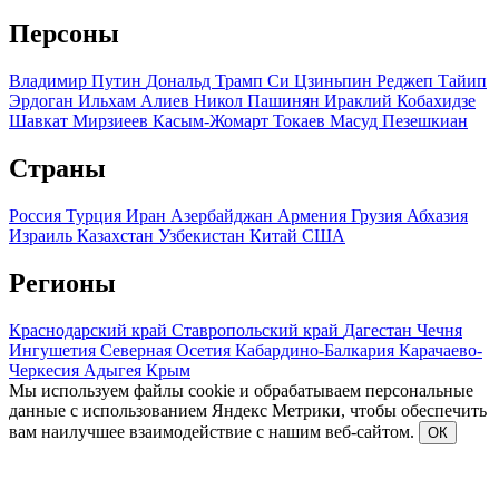
Персоны
Владимир Путин
Дональд Трамп
Си Цзиньпин
Реджеп Тайип
Эрдоган
Ильхам Алиев
Никол Пашинян
Ираклий Кобахидзе
Шавкат Мирзиеев
Касым-Жомарт Токаев
Масуд Пезешкиан
Страны
Россия
Турция
Иран
Азербайджан
Армения
Грузия
Абхазия
Израиль
Казахстан
Узбекистан
Китай
США
Регионы
Краснодарский край
Ставропольский край
Дагестан
Чечня
Ингушетия
Северная Осетия
Кабардино-Балкария
Карачаево-
Черкесия
Адыгея
Крым
Мы используем файлы cookie и обрабатываем персональные
данные с использованием Яндекс Метрики, чтобы обеспечить
вам наилучшее взаимодействие с нашим веб-сайтом.
ОК