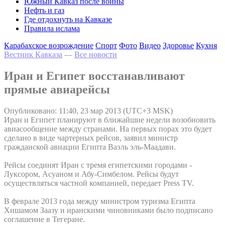
Южный Кавказ после войны
Нефть и газ
Где отдохнуть на Кавказе
Правила ислама
Карабахское возрождение
Спорт
Фото
Видео
Здоровье
Кухня
Вестник Кавказа
—
Все новости
Иран и Египет восстанавливают
прямые авиарейсы
Опубликовано: 11:40, 23 мар 2013 (UTC+3 MSK)
Иран и Египет планируют в ближайшие недели возобновить
авиасообщение между странами. На первых порах это будет
сделано в виде чартерных рейсов, заявил министр
гражданской авиации Египта Ваэль эль-Маадави.
Рейсы соединят Иран с тремя египетскими городами -
Луксором, Асуаном и Абу-Симбелом. Рейсы будут
осуществляться частной компанией, передает Press TV.
В феврале 2013 года между министром туризма Египта
Хишамом Заазу и иранскими чиновниками было подписано
соглашение в Тегеране.