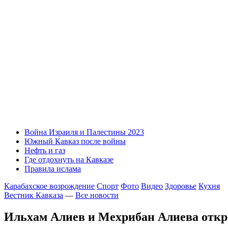
Война Израиля и Палестины 2023
Южный Кавказ после войны
Нефть и газ
Где отдохнуть на Кавказе
Правила ислама
Карабахское возрождение
Спорт
Фото
Видео
Здоровье
Кухня
Вестник Кавказа
—
Все новости
Ильхам Алиев и Мехрибан Алиева откр