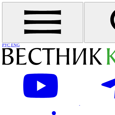
РУС
ENG