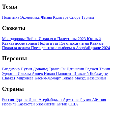
Темы
Политика
Экономика
Жизнь
Культура
Спорт
Туризм
Сюжеты
Мое здоровье
Война Израиля и Палестины 2023
Южный
Кавказ после войны
Нефть и газ
Где отдохнуть на Кавказе
Правила ислама
Президентские выборы в Азербайджане 2024
Персоны
Владимир Путин
Дональд Трамп
Си Цзиньпин
Реджеп Тайип
Эрдоган
Ильхам Алиев
Никол Пашинян
Ираклий Кобахидзе
Шавкат Мирзиеев
Касым-Жомарт Токаев
Масуд Пезешкиан
Страны
Россия
Турция
Иран
Азербайджан
Армения
Грузия
Абхазия
Израиль
Казахстан
Узбекистан
Китай
США