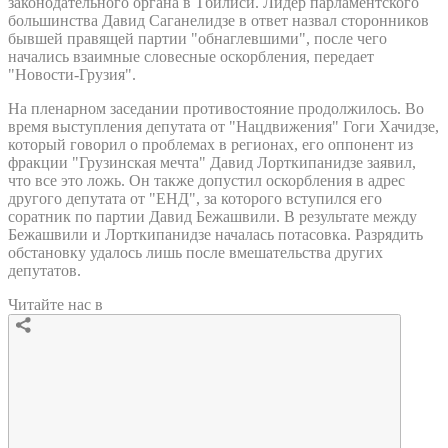
законодательного органа в Тбилиси. Лидер парламентского
большинства Давид Саганелидзе в ответ назвал сторонников
бывшей правящей партии "обнаглевшими", после чего
начались взаимные словесные оскорбления, передает
"Новости-Грузия".
На пленарном заседании противостояние продолжилось. Во
время выступления депутата от "Нацдвижения" Гоги Хачидзе,
который говорил о проблемах в регионах, его оппонент из
фракции "Грузинская мечта" Давид Лорткипанидзе заявил,
что все это ложь. Он также допустил оскорбления в адрес
другого депутата от "ЕНД", за которого вступился его
соратник по партии Давид Бежашвили. В результате между
Бежашвили и Лорткипанидзе началась потасовка. Разрядить
обстановку удалось лишь после вмешательства других
депутатов.
Читайте нас в