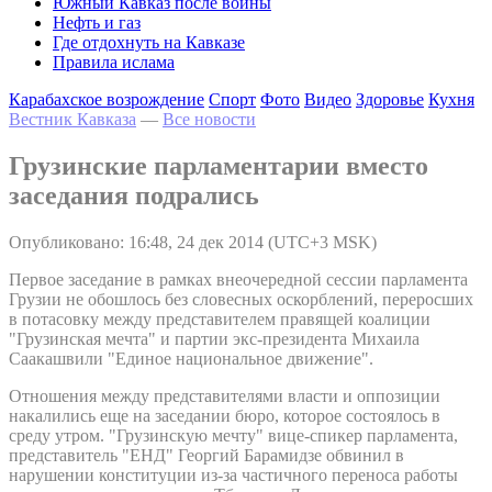
Южный Кавказ после войны
Нефть и газ
Где отдохнуть на Кавказе
Правила ислама
Карабахское возрождение
Спорт
Фото
Видео
Здоровье
Кухня
Вестник Кавказа
—
Все новости
Грузинские парламентарии вместо
заседания подрались
Опубликовано: 16:48, 24 дек 2014 (UTC+3 MSK)
Первое заседание в рамках внеочередной сессии парламента
Грузии не обошлось без словесных оскорблений, переросших
в потасовку между представителем правящей коалиции
"Грузинская мечта" и партии экс-президента Михаила
Саакашвили "Единое национальное движение".
Отношения между представителями власти и оппозиции
накалились еще на заседании бюро, которое состоялось в
среду утром. "Грузинскую мечту" вице-спикер парламента,
представитель "ЕНД" Георгий Барамидзе обвинил в
нарушении конституции из-за частичного переноса работы