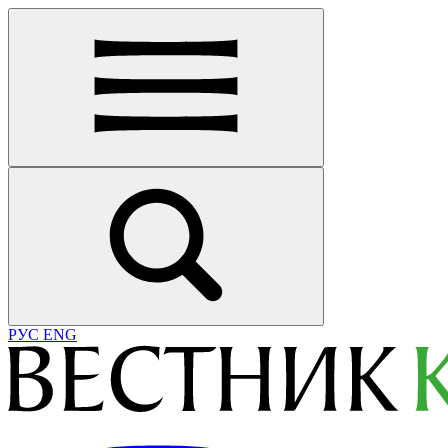
РУС
ENG