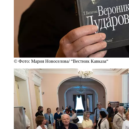
© Фото: Мария Новоселова/ “Вестник Кавказа“