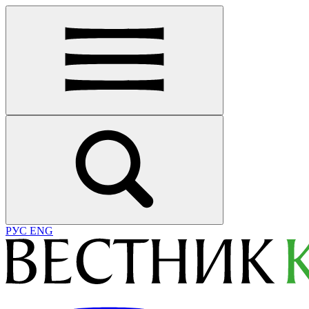
РУС
ENG