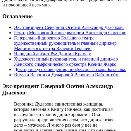
и покорившей весь мир.
Оглавление
Экс-президент Северной Осетии Александр Дзасохов:
Ректор Московской консерватории Александр Соколов:
Генеральный директор Большого театра,
художественный руководитель и главный дирижер
Мариинского театра Валерий Гергиев:
Народный артист РФ Даниил Крамер:
Художественный руководитель и главный дирижер
Женского симфонического оркестра Ксения Жарко:
Доктор искусствоведения, профессор Татьяна Батагова:
Внучка Вероники Дударовой Вероника Вайнштейн:
Экс-президент Северной Осетии Александр
Дзасохов:
Вероника Дударова единственная женщина,
которая внесена в Книгу Гиннеса, как достигшая
высочайшего уровня дирижирования. Она
разрушила представления о том, что дирижерское
дело – мужское. Я много раз был у нее на
концертах и всегда убеждался в том, что она очень