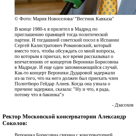
© Фото: Мария Новоселова/ "Вестник Кавказа"
В конце 1980-х я прилетел в Мадрид по
приглашению правящей тогда политической
партии. И тогдашний советский посол в Испании
Сергей Калистратович Романовский, который
вместо того, чтобы обсуждать со мной вопросы,
по которым я приехал, все время рассказывал о
впечатлениях от концертов Вероники Борисовны
в Мадриде. И еще один запоминающийся случай.
Как-то концерт Вероники Дударовой задержали
из-за того, что на него должен был приехать член
Политбюро Гейдар Алиев. Когда она узнала о
причине задержки, сказала: "Ну и что, я рада,
потому что я бакинка"э
- Дзасохов
Ректор Московской консерватории Александр
Соколов:
Вероника Борисовна связана с консерваторией