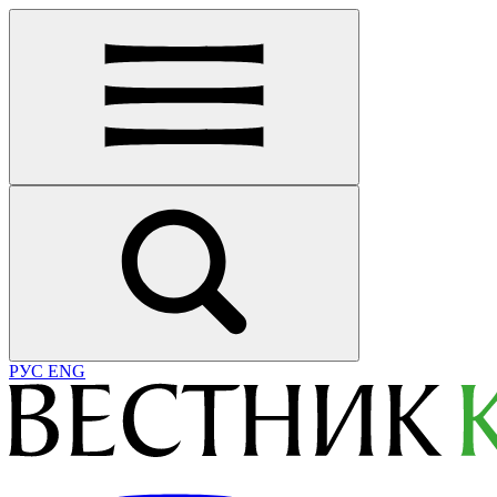
РУС
ENG