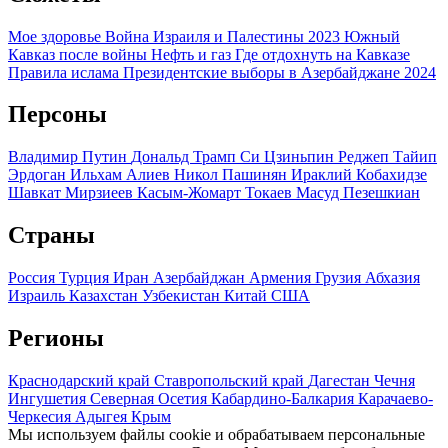
Мое здоровье
Война Израиля и Палестины 2023
Южный
Кавказ после войны
Нефть и газ
Где отдохнуть на Кавказе
Правила ислама
Президентские выборы в Азербайджане 2024
Персоны
Владимир Путин
Дональд Трамп
Си Цзиньпин
Реджеп Тайип
Эрдоган
Ильхам Алиев
Никол Пашинян
Ираклий Кобахидзе
Шавкат Мирзиеев
Касым-Жомарт Токаев
Масуд Пезешкиан
Страны
Россия
Турция
Иран
Азербайджан
Армения
Грузия
Абхазия
Израиль
Казахстан
Узбекистан
Китай
США
Регионы
Краснодарский край
Ставропольский край
Дагестан
Чечня
Ингушетия
Северная Осетия
Кабардино-Балкария
Карачаево-
Черкесия
Адыгея
Крым
Мы используем файлы cookie и обрабатываем персональные