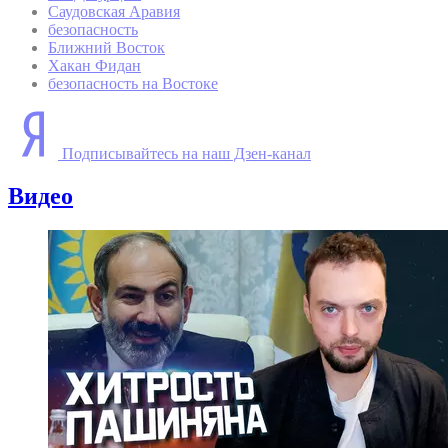
Саудовская Аравия
безопасность
Ближний Восток
Хакан Фидан
безопасность на Востоке
Подписывайтесь на наш Дзен-канал
Видео