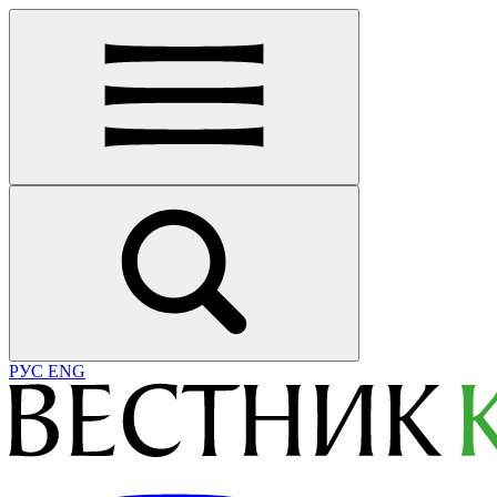
РУС
ENG