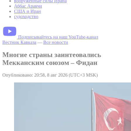
вооруженные силы Ирана
Аббас Аракчи
США и Иран
судоходство
Подписывайтесь на наш YouTube-канал
Вестник Кавказа
—
Все новости
Многие страны заинтеовались
Мекканским союзом – Фидан
Опубликовано: 20:58, 8 авг 2026 (UTC+3 MSK)