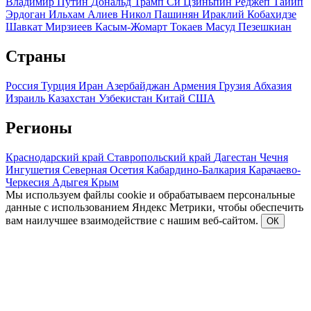
Владимир Путин
Дональд Трамп
Си Цзиньпин
Реджеп Тайип
Эрдоган
Ильхам Алиев
Никол Пашинян
Ираклий Кобахидзе
Шавкат Мирзиеев
Касым-Жомарт Токаев
Масуд Пезешкиан
Страны
Россия
Турция
Иран
Азербайджан
Армения
Грузия
Абхазия
Израиль
Казахстан
Узбекистан
Китай
США
Регионы
Краснодарский край
Ставропольский край
Дагестан
Чечня
Ингушетия
Северная Осетия
Кабардино-Балкария
Карачаево-
Черкесия
Адыгея
Крым
Мы используем файлы cookie и обрабатываем персональные
данные с использованием Яндекс Метрики, чтобы обеспечить
вам наилучшее взаимодействие с нашим веб-сайтом.
ОК