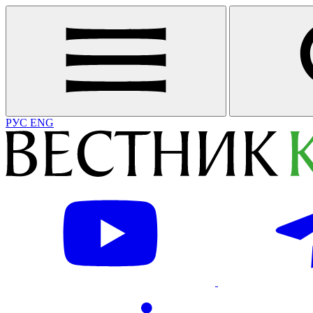
РУС
ENG