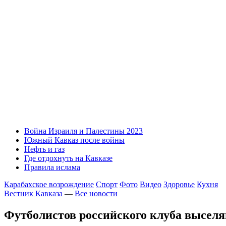
Война Израиля и Палестины 2023
Южный Кавказ после войны
Нефть и газ
Где отдохнуть на Кавказе
Правила ислама
Карабахское возрождение
Спорт
Фото
Видео
Здоровье
Кухня
Вестник Кавказа
—
Все новости
Футболистов российского клуба выселя