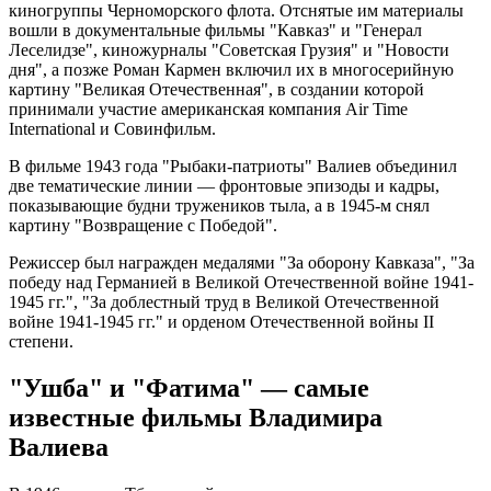
киногруппы Черноморского флота. Отснятые им материалы
вошли в документальные фильмы "Кавказ" и "Генерал
Леселидзе", киножурналы "Советская Грузия" и "Новости
дня", а позже Роман Кармен включил их в многосерийную
картину "Великая Отечественная", в создании которой
принимали участие американская компания Air Time
International и Совинфильм.
В фильме 1943 года "Рыбаки-патриоты" Валиев объединил
две тематические линии — фронтовые эпизоды и кадры,
показывающие будни тружеников тыла, а в 1945-м снял
картину "Возвращение с Победой".
Режиссер был награжден медалями "За оборону Кавказа", "За
победу над Германией в Великой Отечественной войне 1941-
1945 гг.", "За доблестный труд в Великой Отечественной
войне 1941-1945 гг." и орденом Отечественной войны II
степени.
"Ушба" и "Фатима" — самые
известные фильмы Владимира
Валиева