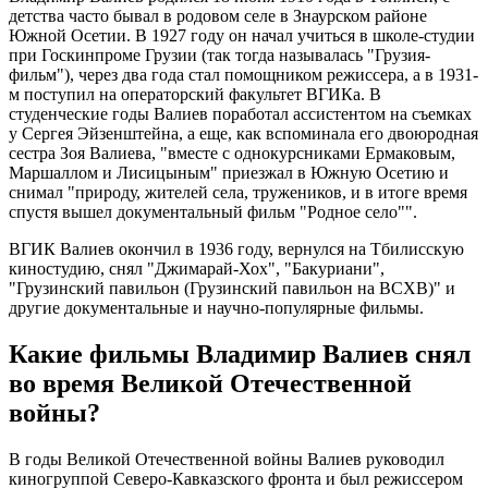
детства часто бывал в родовом селе в Знаурском районе
Южной Осетии. В 1927 году он начал учиться в школе-студии
при Госкинпроме Грузии (так тогда называлась "Грузия-
фильм"), через два года стал помощником режиссера, а в 1931-
м поступил на операторский факультет ВГИКа. В
студенческие годы Валиев поработал ассистентом на съемках
у Сергея Эйзенштейна, а еще, как вспоминала его двоюродная
сестра Зоя Валиева, "вместе с однокурсниками Ермаковым,
Маршаллом и Лисицыным" приезжал в Южную Осетию и
снимал "природу, жителей села, тружеников, и в итоге время
спустя вышел документальный фильм "Родное село"".
ВГИК Валиев окончил в 1936 году, вернулся на Тбилисскую
киностудию, снял "Джимарай-Хох", "Бакуриани",
"Грузинский павильон (Грузинский павильон на ВСХВ)" и
другие документальные и научно-популярные фильмы.
Какие фильмы Владимир Валиев снял
во время Великой Отечественной
войны?
В годы Великой Отечественной войны Валиев руководил
киногруппой Северо-Кавказского фронта и был режиссером