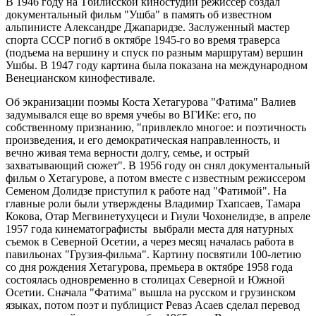
В 1946 году на Тбилисской киностудии режиссер создал
документальный фильм "Ушба" в память об известном
альпинисте Александре Джапаридзе. Заслуженный мастер
спорта СССР погиб в октябре 1945-го во время траверса
(подъема на вершину и спуск по разным маршрутам) вершин
Ушбы. В 1947 году картина была показана на международном
Венецианском кинофестивале.
Об экранизации поэмы Коста Хетагурова "Фатима" Валиев
задумывался еще во время учебы во ВГИКе: его, по
собственному признанию, "привлекло многое: и поэтичность
произведения, и его демократическая направленность, и
вечно живая тема верности долгу, семье, и острый
захватывающий сюжет". В 1956 году он снял документальный
фильм о Хетагурове, а потом вместе с известным режиссером
Семеном Долидзе приступил к работе над "Фатимой". На
главные роли были утверждены Владимир Тхапсаев, Тамара
Кокова, Отар Мегвинетухуцеси и Гиули Чохонелидзе, в апреле
1957 года кинематографисты выбрали места для натурных
съемок в Северной Осетии, а через месяц началась работа в
павильонах "Грузия-фильма". Картину посвятили 100-летию
со дня рождения Хетагурова, премьера в октябре 1958 года
состоялась одновременно в столицах Северной и Южной
Осетии. Сначала "Фатима" вышла на русском и грузинском
языках, потом поэт и публицист Реваз Асаев сделал перевод