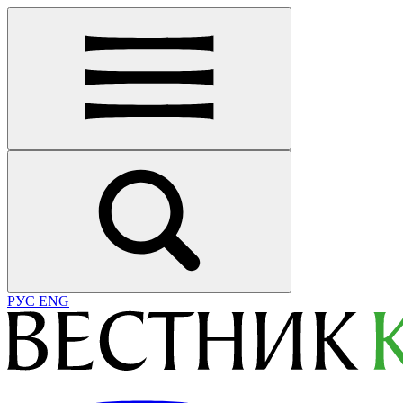
РУС
ENG