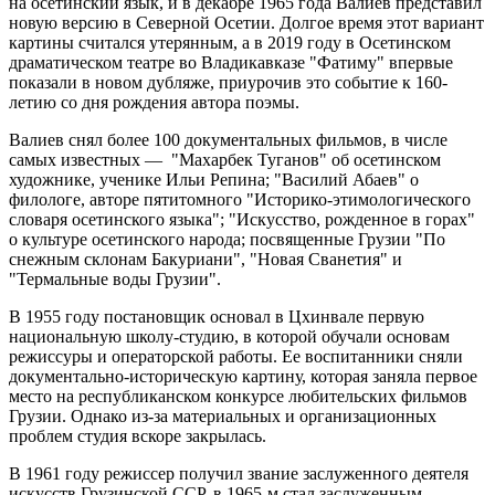
на осетинский язык, и в декабре 1965 года Валиев представил
новую версию в Северной Осетии. Долгое время этот вариант
картины считался утерянным, а в 2019 году в Осетинском
драматическом театре во Владикавказе "Фатиму" впервые
показали в новом дубляже, приурочив это событие к 160-
летию со дня рождения автора поэмы.
Валиев снял более 100 документальных фильмов, в числе
самых известных — "Махарбек Туганов" об осетинском
художнике, ученике Ильи Репина; "Василий Абаев" о
филологе, авторе пятитомного "Историко-этимологического
словаря осетинского языка"; "Искусство, рожденное в горах"
о культуре осетинского народа; посвященные Грузии "По
снежным склонам Бакуриани", "Новая Сванетия" и
"Термальные воды Грузии".
В 1955 году постановщик основал в Цхинвале первую
национальную школу-студию, в которой обучали основам
режиссуры и операторской работы. Ее воспитанники сняли
документально-историческую картину, которая заняла первое
место на республиканском конкурсе любительских фильмов
Грузии. Однако из-за материальных и организационных
проблем студия вскоре закрылась.
В 1961 году режиссер получил звание заслуженного деятеля
искусств Грузинской ССР, в 1965-м стал заслуженным