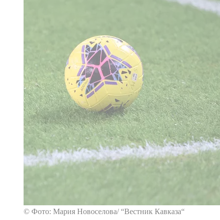
© Фото: Мария Новоселова/ “Вестник Кавказа“