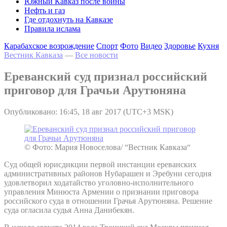
Южный Кавказ после войны
Нефть и газ
Где отдохнуть на Кавказе
Правила ислама
Карабахское возрождение
Спорт
Фото
Видео
Здоровье
Кухня
Вестник Кавказа
—
Все новости
Ереванский суд признал российский
приговор для Грачьи Арутюняна
Опубликовано: 16:45, 18 авг 2017 (UTC+3 MSK)
© Фото: Мария Новоселова/ “Вестник Кавказа“
Суд общей юрисдикции первой инстанции ереванских
административных районов Нубарашен и Эребуни сегодня
удовлетворил ходатайство уголовно-исполнительного
управления Минюста Армении о признании приговора
российского суда в отношении Грачья Арутюняна. Решение
суда огласила судья Анна Данибекян.