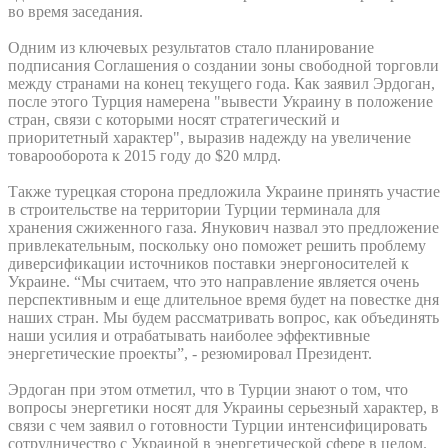
во время заседания.
Одним из ключевых результатов стало планирование
подписания Соглашения о создании зоны свободной торговли
между странами на конец текущего года. Как заявил Эрдоган,
после этого Турция намерена "вывести Украину в положение
стран, связи с которыми носят стратегический и
приоритетный характер", выразив надежду на увеличение
товарооборота к 2015 году до $20 млрд.
Также турецкая сторона предложила Украине принять участие
в строительстве на территории Турции терминала для
хранения сжиженного газа. Янукович назвал это предложение
привлекательным, поскольку оно поможет решить проблему
диверсификации источников поставки энергоносителей к
Украине. “Мы считаем, что это направление является очень
перспективным и еще длительное время будет на повестке дня
наших стран. Мы будем рассматривать вопрос, как объединять
наши усилия и отрабатывать наиболее эффективные
энергетические проекты”, - резюмировал Президент.
Эрдоган при этом отметил, что в Турции знают о том, что
вопросы энергетики носят для Украины серьезный характер, в
связи с чем заявил о готовности Турции интенсифицировать
сотрудничество с Украиной в энергетической сфере в целом.