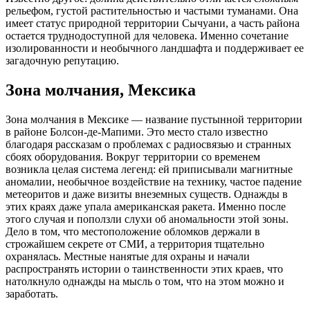
рельефом, густой растительностью и частыми туманами. Она
имеет статус природной территории Сычуани, а часть района
остается труднодоступной для человека. Именно сочетание
изолированности и необычного ландшафта и поддерживает ее
загадочную репутацию.
Зона молчания, Мексика
Зона молчания в Мексике — название пустынной территории
в районе Болсон-де-Мапими. Это место стало известно
благодаря рассказам о проблемах с радиосвязью и странных
сбоях оборудования. Вокруг территории со временем
возникла целая система легенд: ей приписывали магнитные
аномалии, необычное воздействие на технику, частое падение
метеоритов и даже визиты внеземных существ. Однажды в
этих краях даже упала американская ракета. Именно после
этого случая и поползли слухи об аномальности этой зоны.
Дело в том, что местоположение обломков держали в
строжайшем секрете от СМИ, а территория тщательно
охранялась. Местные нанятые для охраны и начали
распространять истории о таинственности этих краев, что
натолкнуло однажды на мысль о том, что на этом можно и
заработать.