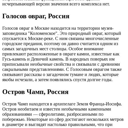
исчерпывающей версии значения всего комплекса нет.
Голосов овраг, Россия
Голосов овраг в Москве находится на территории музея-
заповедника "Коломенское". Это природный овраг, который
спускается к Москве-реке. С ним связаны многочисленные
городские предания, поэтому он давно считается одним из
самых загадочных мест столицы. Особое внимание
привлекают расположенные в овраге камни, известные как
Гусь-камень и Девичий камень. В народных поверьях им
приписывали необычные свойства и связывали с древними
сакральными представлениями. С Голосовым оврагом также
связывают рассказы о загадочном тумане и людях, которые
якобы исчезали, а затем появлялись спустя долгие годы.
Остров Чамп, Россия
Остров Чамп находится в архипелаге Земля Франца-Иосифа.
Остров необитаем и известен необычными каменными
образованиями — сферолитами, разбросанными по
побережью. Некоторые из сфер достигают нескольких метров
в диаметре и выглядят настолько правильными, что при