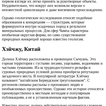
первом взгляде их легко принять за рукотворные объекты.
Неудивительно, что вокруг них возникли версии о
неизвестной цивилизации и даже внеземном происхождении.
Однако геологические исследования относят подобные
образования к конкрециям — структурам, которые
формируются внутри осадочных пород в результате
минеральных процессов. Для сфер Чампа характерна
необычная округлая форма, но само существование
природных конкреций хорошо известно геологам.
Хэйчжу, Китай
Долина Хэйчжу расположена в провинции Сычуань. Это
горная территория с густыми лесами, ущельями, водоемами и
частыми туманами. Из-за труднодоступного рельефа и
суровых природных условий долина приобрела репутацию
загадочного места. В популярной литературе Хэйчжу
называют "китайским Бермудским треугольником". С
регионом связаны рассказы о пропавших людях и
необъяснимых происшествиях. Однако эти истории относятся
преимущественно к местным легендам и популярным
публикациям, а не к установленным научным фактам.
Известно другое: долина действительно отличается сложным