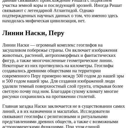
данные связывают происхождение Ришата с поднятием
участка земной коры и последующей эрозией. Иногда Ришат
связывают с легендарной Атлантидой. Однако
подтвержденных научных данных о том, что именно здесь
находилась мифическая цивилизация, нет.
Линии Наски, Перу
Линии Наски — огромный комплекс геоглифов на
засушливом побережье страны. Он включает изображения
животных, растений, антропоморфных и фантастических
фигур, а также многочисленные геометрические линии.
Некоторые из них протянулись на километры. Геоглифы
создавались древними обществами на территории
современного Перу примерно между 500 годом до нашей эры
и 500 годом нашей эры. Для создания изображений люди
удаляли темный поверхностный слой грунта, открывая более
светлую почву под ним. Благодаря сухому климату многие
рисунки сохранились на протяжении столетий.
Главная загадка Наски заключается не в существовании самих
линий, а в их назначении и масштабах. Исследователи
связывают геоглифы с религиозными и ритуальными
представлениями древних обществ, а также с возможными
астрономическими функциями. При этом единой