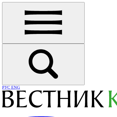
РУС
ENG