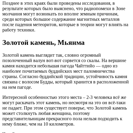
Позднее в этих краях были проведены исследования, в
результате которых было выяснено, что радиопомехи в Зоне
молчания могут возникать по вполне земным причинам,
среди которых большое содержание магнитных металлов
после падения метеоритов, которые в теории могут влиять на
работу техники.
Золотой камень, Мьянма
Золотой камень выглядит так, словно огромный
позолоченный валун вот-вот сорвется со скалы. На вершине
камня находится небольшая пагода Чайттийо — одно из
наиболее почитаемых буддийских мест паломничества
страны. Согласно буддийской традиции, устойчивость камня
связана с волосом Будды, который хранится в расположенной
на нем пагоде.
Интересной особенностью этого места – 2-3 человека всё же
могут раскачать этот камень, но несмотря на это он всё-таки
не падает. При этом существует поверье, что Золотой камень
может столкнуть любая женщина, поэтому
представительницам прекрасного пола нельзя подходить к
нему ближе, чем на 10 километров.