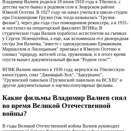
Владимир Валиев родился 18 июня 1910 года в Тбилиси, с
детства часто бывал в родовом селе в Знаурском районе
Южной Осетии. В 1927 году он начал учиться в школе-студии
при Госкинпроме Грузии (так тогда называлась "Грузия-
фильм"), через два года стал помощником режиссера, а в 1931-
м поступил на операторский факультет ВГИКа. В
студенческие годы Валиев поработал ассистентом на съемках
у Сергея Эйзенштейна, а еще, как вспоминала его двоюродная
сестра Зоя Валиева, "вместе с однокурсниками Ермаковым,
Маршаллом и Лисицыным" приезжал в Южную Осетию и
снимал "природу, жителей села, тружеников, и в итоге время
спустя вышел документальный фильм "Родное село"".
ВГИК Валиев окончил в 1936 году, вернулся на Тбилисскую
киностудию, снял "Джимарай-Хох", "Бакуриани",
"Грузинский павильон (Грузинский павильон на ВСХВ)" и
другие документальные и научно-популярные фильмы.
Какие фильмы Владимир Валиев снял
во время Великой Отечественной
войны?
В годы Великой Отечественной войны Валиев руководил