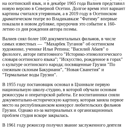
на осетинский язык, и в декабре 1965 года Валиев представил
новую версию в Северной Осетии. Долгое время этот вариант
картины считался утерянным, а в 2019 году в Осетинском
драматическом театре во Владикавказе "Фатиму" впервые
показали в новом дубляже, приурочив это событие к 160-
летию со дня рождения автора поэмы.
Валиев снял более 100 документальных фильмов, в числе
самых известных — "Махарбек Туганов" об осетинском
художнике, ученике Ильи Репина; "Василий Абаев" о
филологе, авторе пятитомного "Историко-этимологического
словаря осетинского языка"; "Искусство, рожденное в горах"
о культуре осетинского народа; посвященные Грузии "По
снежным склонам Бакуриани", "Новая Сванетия" и
"Термальные воды Грузии".
В 1955 году постановщик основал в Цхинвале первую
национальную школу-студию, в которой обучали основам
режиссуры и операторской работы. Ее воспитанники сняли
документально-историческую картину, которая заняла первое
место на республиканском конкурсе любительских фильмов
Грузии. Однако из-за материальных и организационных
проблем студия вскоре закрылась.
В 1961 году режиссер получил звание заслуженного деятеля