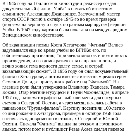
В 1946 году на Тбилисской киностудии режиссер создал
документальный фильм "Ушба" в память об известном
альпинисте Александре Джапаридзе. Заслуженный мастер
спорта СССР погиб в октябре 1945-го во время траверса
(подъема на вершину и спуск по разным маршрутам) вершин
Ушбы. В 1947 году картина была показана на международном
Венецианском кинофестивале.
Об экранизации поэмы Коста Хетагурова "Фатима" Валиев
задумывался еще во время учебы во ВГИКе: его, по
собственному признанию, "привлекло многое: и поэтичность
произведения, и его демократическая направленность, и
вечно живая тема верности долгу, семье, и острый
захватывающий сюжет". В 1956 году он снял документальный
фильм о Хетагурове, а потом вместе с известным режиссером
Семеном Долидзе приступил к работе над "Фатимой". На
главные роли были утверждены Владимир Тхапсаев, Тамара
Кокова, Отар Мегвинетухуцеси и Гиули Чохонелидзе, в апреле
1957 года кинематографисты выбрали места для натурных
съемок в Северной Осетии, а через месяц началась работа в
павильонах "Грузия-фильма". Картину посвятили 100-летию
со дня рождения Хетагурова, премьера в октябре 1958 года
состоялась одновременно в столицах Северной и Южной
Осетии. Сначала "Фатима" вышла на русском и грузинском
языках, потом поэт и публицист Реваз Асаев сделал перевод