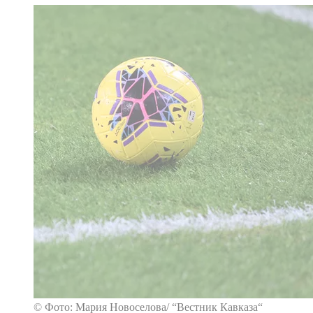
© Фото: Мария Новоселова/ “Вестник Кавказа“