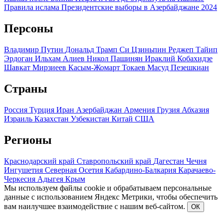
Правила ислама
Президентские выборы в Азербайджане 2024
Персоны
Владимир Путин
Дональд Трамп
Си Цзиньпин
Реджеп Тайип
Эрдоган
Ильхам Алиев
Никол Пашинян
Ираклий Кобахидзе
Шавкат Мирзиеев
Касым-Жомарт Токаев
Масуд Пезешкиан
Страны
Россия
Турция
Иран
Азербайджан
Армения
Грузия
Абхазия
Израиль
Казахстан
Узбекистан
Китай
США
Регионы
Краснодарский край
Ставропольский край
Дагестан
Чечня
Ингушетия
Северная Осетия
Кабардино-Балкария
Карачаево-
Черкесия
Адыгея
Крым
Мы используем файлы cookie и обрабатываем персональные
данные с использованием Яндекс Метрики, чтобы обеспечить
вам наилучшее взаимодействие с нашим веб-сайтом.
ОК