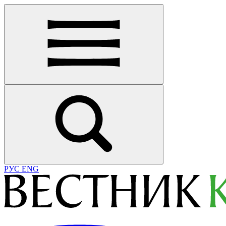
РУС
ENG