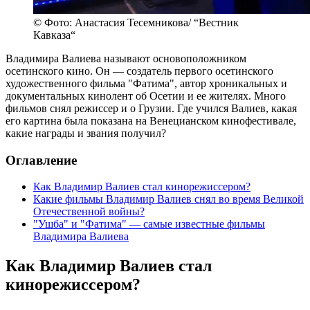
© Фото: Анастасия Тесемникова/ “Вестник
Кавказа“
Владимира Валиева называют основоположником
осетинского кино. Он — создатель первого осетинского
художественного фильма "Фатима", автор хроникальных и
документальных кинолент об Осетии и ее жителях. Много
фильмов снял режиссер и о Грузии. Где учился Валиев, какая
его картина была показана на Венецианском кинофестивале,
какие награды и звания получил?
Оглавление
Как Владимир Валиев стал кинорежиссером?
Какие фильмы Владимир Валиев снял во время Великой
Отечественной войны?
"Ушба" и "Фатима" — самые известные фильмы
Владимира Валиева
Как Владимир Валиев стал
кинорежиссером?