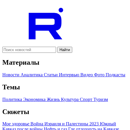
Найти
Материалы
Новости
Аналитика
Статьи
Интервью
Видео
Фото
Подкасты
Темы
Политика
Экономика
Жизнь
Культура
Спорт
Туризм
Сюжеты
Мое здоровье
Война Израиля и Палестины 2023
Южный
Кавказ после войны
Нефть и газ
Где отдохнуть на Кавказе