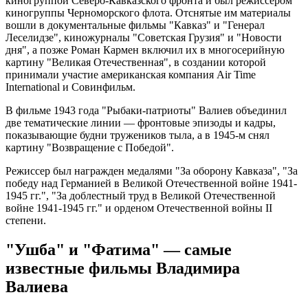
киногруппой Северо-Кавказского фронта и был режиссером
киногруппы Черноморского флота. Отснятые им материалы
вошли в документальные фильмы "Кавказ" и "Генерал
Леселидзе", киножурналы "Советская Грузия" и "Новости
дня", а позже Роман Кармен включил их в многосерийную
картину "Великая Отечественная", в создании которой
принимали участие американская компания Air Time
International и Совинфильм.
В фильме 1943 года "Рыбаки-патриоты" Валиев объединил
две тематические линии — фронтовые эпизоды и кадры,
показывающие будни тружеников тыла, а в 1945-м снял
картину "Возвращение с Победой".
Режиссер был награжден медалями "За оборону Кавказа", "За
победу над Германией в Великой Отечественной войне 1941-
1945 гг.", "За доблестный труд в Великой Отечественной
войне 1941-1945 гг." и орденом Отечественной войны II
степени.
"Ушба" и "Фатима" — самые
известные фильмы Владимира
Валиева