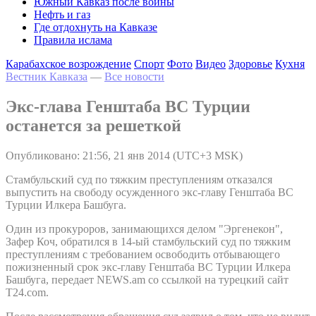
Южный Кавказ после войны
Нефть и газ
Где отдохнуть на Кавказе
Правила ислама
Карабахское возрождение
Спорт
Фото
Видео
Здоровье
Кухня
Вестник Кавказа
—
Все новости
Экс-глава Генштаба ВС Турции
останется за решеткой
Опубликовано: 21:56, 21 янв 2014 (UTC+3 MSK)
Стамбульский суд по тяжким преступлениям отказался
выпустить на свободу осужденного экс-главу Генштаба ВС
Турции Илкера Башбуга.
Один из прокуроров, занимающихся делом "Эргенекон",
Зафер Коч, обратился в 14-ый стамбульский суд по тяжким
преступлениям с требованием освободить отбывающего
пожизненный срок экс-главу Генштаба ВС Турции Илкера
Башбуга, передает NEWS.am со ссылкой на турецкий сайт
T24.com.