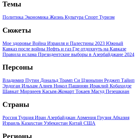
Темы
Политика
Экономика
Жизнь
Культура
Спорт
Туризм
Сюжеты
Мое здоровье
Война Израиля и Палестины 2023
Южный
Кавказ после войны
Нефть и газ
Где отдохнуть на Кавказе
Правила ислама
Президентские выборы в Азербайджане 2024
Персоны
Владимир Путин
Дональд Трамп
Си Цзиньпин
Реджеп Тайип
Эрдоган
Ильхам Алиев
Никол Пашинян
Ираклий Кобахидзе
Шавкат Мирзиеев
Касым-Жомарт Токаев
Масуд Пезешкиан
Страны
Россия
Турция
Иран
Азербайджан
Армения
Грузия
Абхазия
Израиль
Казахстан
Узбекистан
Китай
США
Регионы