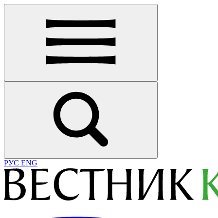
РУС
ENG