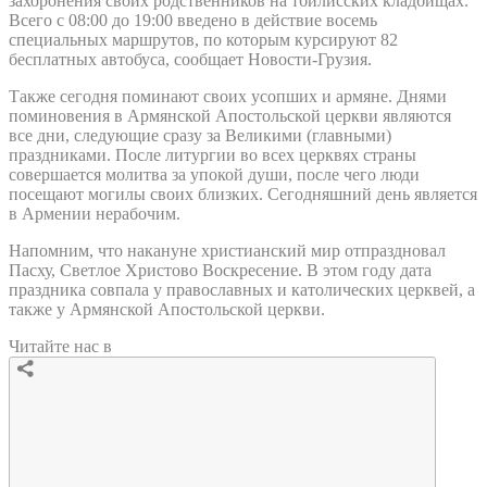
захоронения своих родственников на тбилисских кладбищах.
Всего с 08:00 до 19:00 введено в действие восемь
специальных маршрутов, по которым курсируют 82
бесплатных автобуса, сообщает Новости-Грузия.
Также сегодня поминают своих усопших и армяне. Днями
поминовения в Армянской Апостольской церкви являются
все дни, следующие сразу за Великими (главными)
праздниками. После литургии во всех церквях страны
совершается молитва за упокой души, после чего люди
посещают могилы своих близких. Сегодняшний день является
в Армении нерабочим.
Напомним, что накануне христианский мир отпраздновал
Пасху, Светлое Христово Воскресение. В этом году дата
праздника совпала у православных и католических церквей, а
также у Армянской Апостольской церкви.
Читайте нас в