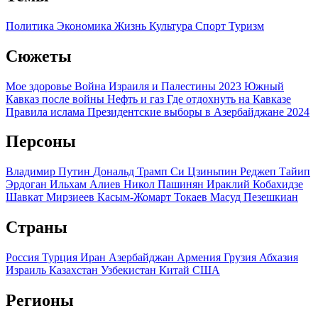
Политика
Экономика
Жизнь
Культура
Спорт
Туризм
Сюжеты
Мое здоровье
Война Израиля и Палестины 2023
Южный
Кавказ после войны
Нефть и газ
Где отдохнуть на Кавказе
Правила ислама
Президентские выборы в Азербайджане 2024
Персоны
Владимир Путин
Дональд Трамп
Си Цзиньпин
Реджеп Тайип
Эрдоган
Ильхам Алиев
Никол Пашинян
Ираклий Кобахидзе
Шавкат Мирзиеев
Касым-Жомарт Токаев
Масуд Пезешкиан
Страны
Россия
Турция
Иран
Азербайджан
Армения
Грузия
Абхазия
Израиль
Казахстан
Узбекистан
Китай
США
Регионы