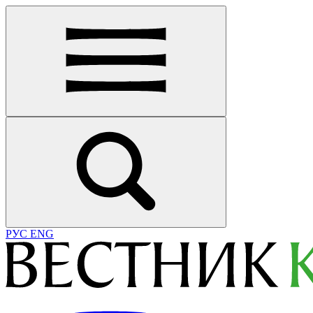
РУС
ENG