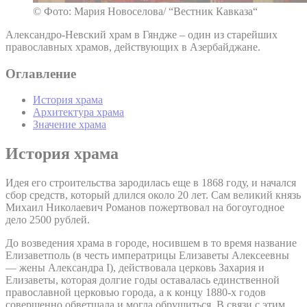
© Фото: Мария Новоселова/ “Вестник Кавказа“
Александро-Невский храм в Гяндже – один из старейших
православных храмов, действующих в Азербайджане.
Оглавление
История храма
Архитектура храма
Значение храма
История храма
Идея его строительства зародилась еще в 1868 году, и начался
сбор средств, который длился около 20 лет. Сам великий князь
Михаил Николаевич Романов пожертвовал на богоугодное
дело 2500 рублей.
До возведения храма в городе, носившем в то время название
Елизаветполь (в честь императрицы Елизаветы Алексеевны
— жены Александра I), действовала церковь Захария и
Елизаветы, которая долгие годы оставалась единственной
православной церковью города, а к концу 1880-х годов
совершенно обветшала и могла обрушиться. В связи с этим