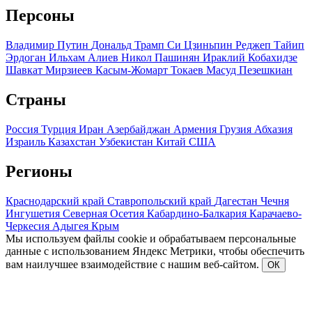
Персоны
Владимир Путин
Дональд Трамп
Си Цзиньпин
Реджеп Тайип
Эрдоган
Ильхам Алиев
Никол Пашинян
Ираклий Кобахидзе
Шавкат Мирзиеев
Касым-Жомарт Токаев
Масуд Пезешкиан
Страны
Россия
Турция
Иран
Азербайджан
Армения
Грузия
Абхазия
Израиль
Казахстан
Узбекистан
Китай
США
Регионы
Краснодарский край
Ставропольский край
Дагестан
Чечня
Ингушетия
Северная Осетия
Кабардино-Балкария
Карачаево-
Черкесия
Адыгея
Крым
Мы используем файлы cookie и обрабатываем персональные
данные с использованием Яндекс Метрики, чтобы обеспечить
вам наилучшее взаимодействие с нашим веб-сайтом.
ОК