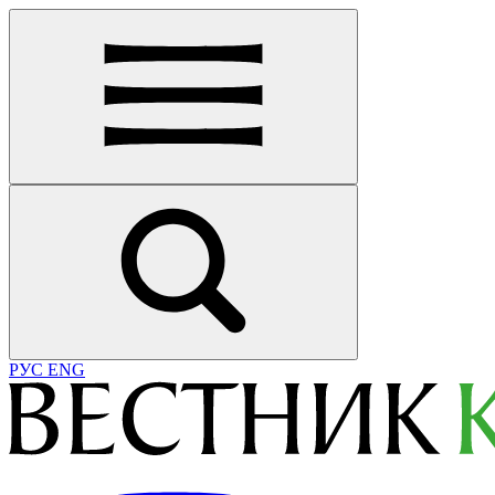
РУС
ENG