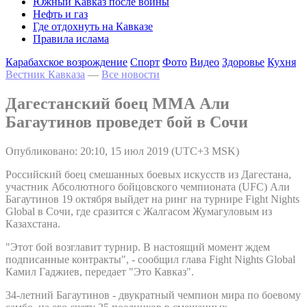
Южный Кавказ после войны
Нефть и газ
Где отдохнуть на Кавказе
Правила ислама
Карабахское возрождение
Спорт
Фото
Видео
Здоровье
Кухня
Вестник Кавказа
—
Все новости
Дагестанский боец ММА Али
Багаутинов проведет бой в Сочи
Опубликовано: 20:10, 15 июл 2019 (UTC+3 MSK)
Российский боец смешанных боевых искусств из Дагестана,
участник Абсолютного бойцовского чемпионата (UFC) Али
Багаутинов 19 октября выйдет на ринг на турнире Fight Nights
Global в Сочи, где сразится с Жалгасом Жумагуловым из
Казахстана.
"Этот бой возглавит турнир. В настоящий момент ждем
подписанные контракты", - сообщил глава Fight Nights Global
Камил Гаджиев, передает "Это Кавказ".
34-летний Багаутинов - двукратный чемпион мира по боевому