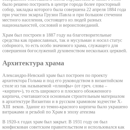
было решено построить в центре города более просторный
собор, закладка которого была совершена 22 апреля 1884 года
при участии экзарха Грузии Павла и при большом стечении
местного населения, состоящего из людей разных
национальностей, сословий и вероисповеданий.
Храм был построен в 1887 году на благотворительные
средства как православных, так и мусульман и носил статус
соборного, то есть особо значимого храма, служащего для
совершения богослужений духовенством нескольких церквей.
Архитектура храма
Александро-Невский храм был построен по проекту
архитектора Гольма и под его руководством в византийском
стиле из так называемой «плинфы» (от греч. слова –
«кирпич»), то есть широкого и плоского обожженного
кирпича, считавшегося основным строительным материалом
в архитектуре Византии и в русском храмовом зодчестве X-
XIII веков. Здание из темно-красного кирпича было украшено
витражами и резьбой по Храм в эпоху атеизма
В 1920-х годах храм был закрыт. В 1931 году он был
конфискован советским правительством и использовался как