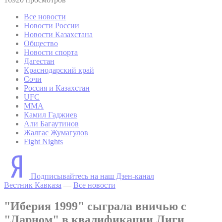
Все новости
Новости России
Новости Казахстана
Общество
Новости спорта
Дагестан
Краснодарский край
Сочи
Россия и Казахстан
UFC
MMA
Камил Гаджиев
Али Багаутинов
Жалгас Жумагулов
Fight Nights
Подписывайтесь на наш Дзен-канал
Вестник Кавказа
—
Все новости
"Иберия 1999" сыграла вничью с
"Ларном" в квалификации Лиги