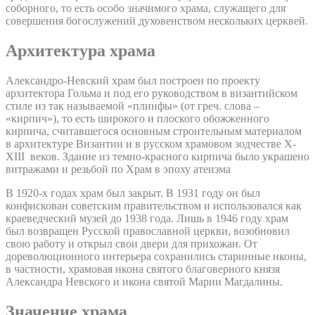
соборного, то есть особо значимого храма, служащего для
совершения богослужений духовенством нескольких церквей.
Архитектура храма
Александро-Невский храм был построен по проекту
архитектора Гольма и под его руководством в византийском
стиле из так называемой «плинфы» (от греч. слова –
«кирпич»), то есть широкого и плоского обожженного
кирпича, считавшегося основным строительным материалом
в архитектуре Византии и в русском храмовом зодчестве X-
XIII веков. Здание из темно-красного кирпича было украшено
витражами и резьбой по Храм в эпоху атеизма
В 1920-х годах храм был закрыт. В 1931 году он был
конфискован советским правительством и использовался как
краеведческий музей до 1938 года. Лишь в 1946 году храм
был возвращен Русской православной церкви, возобновил
свою работу и открыл свои двери для прихожан. От
дореволюционного интерьера сохранились старинные иконы,
в частности, храмовая икона святого благоверного князя
Александра Невского и икона святой Марии Магдалины.
Значение храма