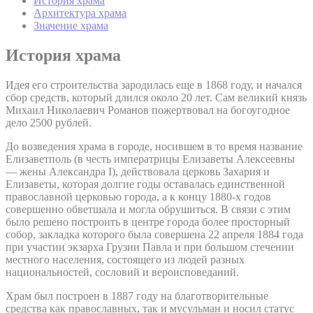
История храма
Архитектура храма
Значение храма
История храма
Идея его строительства зародилась еще в 1868 году, и начался
сбор средств, который длился около 20 лет. Сам великий князь
Михаил Николаевич Романов пожертвовал на богоугодное
дело 2500 рублей.
До возведения храма в городе, носившем в то время название
Елизаветполь (в честь императрицы Елизаветы Алексеевны
— жены Александра I), действовала церковь Захария и
Елизаветы, которая долгие годы оставалась единственной
православной церковью города, а к концу 1880-х годов
совершенно обветшала и могла обрушиться. В связи с этим
было решено построить в центре города более просторный
собор, закладка которого была совершена 22 апреля 1884 года
при участии экзарха Грузии Павла и при большом стечении
местного населения, состоящего из людей разных
национальностей, сословий и вероисповеданий.
Храм был построен в 1887 году на благотворительные
средства как православных, так и мусульман и носил статус