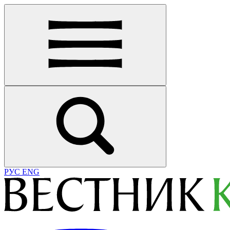
РУС
ENG