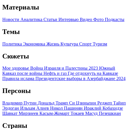
Материалы
Новости
Аналитика
Статьи
Интервью
Видео
Фото
Подкасты
Темы
Политика
Экономика
Жизнь
Культура
Спорт
Туризм
Сюжеты
Мое здоровье
Война Израиля и Палестины 2023
Южный
Кавказ после войны
Нефть и газ
Где отдохнуть на Кавказе
Правила ислама
Президентские выборы в Азербайджане 2024
Персоны
Владимир Путин
Дональд Трамп
Си Цзиньпин
Реджеп Тайип
Эрдоган
Ильхам Алиев
Никол Пашинян
Ираклий Кобахидзе
Шавкат Мирзиеев
Касым-Жомарт Токаев
Масуд Пезешкиан
Страны