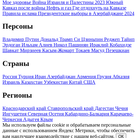
Мое здоровье
Война Израиля и Палестины 2023
Южный
Кавказ после войны
Нефть и газ
Где отдохнуть на Кавказе
Правила ислама
Президентские выборы в Азербайджане 2024
Персоны
Владимир Путин
Дональд Трамп
Си Цзиньпин
Реджеп Тайип
Эрдоган
Ильхам Алиев
Никол Пашинян
Ираклий Кобахидзе
Шавкат Мирзиеев
Касым-Жомарт Токаев
Масуд Пезешкиан
Страны
Россия
Турция
Иран
Азербайджан
Армения
Грузия
Абхазия
Израиль
Казахстан
Узбекистан
Китай
США
Регионы
Краснодарский край
Ставропольский край
Дагестан
Чечня
Ингушетия
Северная Осетия
Кабардино-Балкария
Карачаево-
Черкесия
Адыгея
Крым
Мы используем файлы cookie и обрабатываем персональные
данные с использованием Яндекс Метрики, чтобы обеспечить
вам наилучшее взаимодействие с нашим веб-сайтом.
ОК