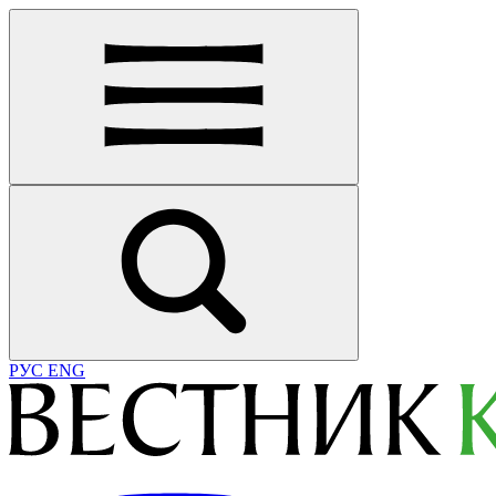
РУС
ENG