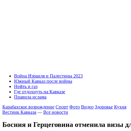
Война Израиля и Палестины 2023
Южный Кавказ после войны
Нефть и газ
Где отдохнуть на Кавказе
Правила ислама
Карабахское возрождение
Спорт
Фото
Видео
Здоровье
Кухня
Вестник Кавказа
—
Все новости
Босния и Герцеговина отменила визы д