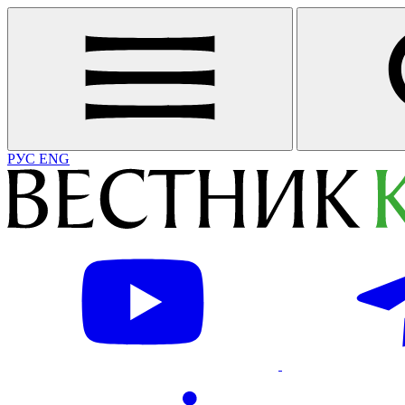
РУС
ENG