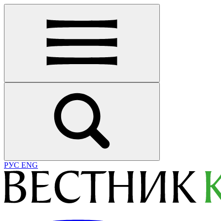
РУС
ENG