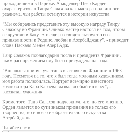
проходившими в Париже. А модельер Пьер Карден
охарактеризовал Таира Салахова как мастера подлинного
реализма, чьи работы останутся в истории искусства.
"Мы собирались представить эту высокую награду Таиру
Салахову во Франции. Однако мастер настоял на том, чтобы
ее вручили в Баку. Это еще раз свидетельствует о его
привязанности к Родине, любви к Азербайджану", - приводит
слова Паскаля Менье АзерТАдж.
Таир Салахов поблагодарил посла и президента Франции,
чьим распоряжением ему была присуждена награда.
"Впервые я принял участие в выставке во Франции в 1963
году. Несмотря на то, что я был тогда молодым художником,
моя работа полюбилась. Портрет всемирно известного
композитора Кара Караева вызвал особый интерес", -
рассказал художник.
Кроме того, Таир Салахов подчеркнул, что, по его мнению,
Орден является по сути знаком признания не только его
творчества, но и всего изобразительного искусства
Азербайджана.
Читайте нас в