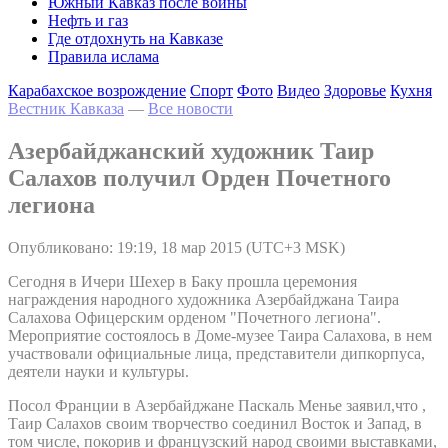
Южный Кавказ после войны
Нефть и газ
Где отдохнуть на Кавказе
Правила ислама
Карабахское возрождение
Спорт
Фото
Видео
Здоровье
Кухня
Вестник Кавказа
—
Все новости
Азербайджанский художник Таир
Салахов получил Орден Почетного
легиона
Опубликовано: 19:19, 18 мар 2015 (UTC+3 MSK)
Сегодня в Ичери Шехер в Баку прошла церемония
награждения народного художника Азербайджана Таира
Салахова Офицерским орденом "Почетного легиона".
Мероприятие состоялось в Доме-музее Таира Салахова, в нем
участвовали официальные лица, представители дипкорпуса,
деятели науки и культуры.
Посол Франции в Азербайджане Паскаль Meнье заявил,что ,
Таир Салахов своим творчество соединил Восток и Запад, в
том числе, покорив и французский народ своими выставками,