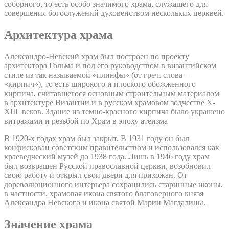
соборного, то есть особо значимого храма, служащего для
совершения богослужений духовенством нескольких церквей.
Архитектура храма
Александро-Невский храм был построен по проекту
архитектора Гольма и под его руководством в византийском
стиле из так называемой «плинфы» (от греч. слова –
«кирпич»), то есть широкого и плоского обожженного
кирпича, считавшегося основным строительным материалом
в архитектуре Византии и в русском храмовом зодчестве X-
XIII веков. Здание из темно-красного кирпича было украшено
витражами и резьбой по Храм в эпоху атеизма
В 1920-х годах храм был закрыт. В 1931 году он был
конфискован советским правительством и использовался как
краеведческий музей до 1938 года. Лишь в 1946 году храм
был возвращен Русской православной церкви, возобновил
свою работу и открыл свои двери для прихожан. От
дореволюционного интерьера сохранились старинные иконы,
в частности, храмовая икона святого благоверного князя
Александра Невского и икона святой Марии Магдалины.
Значение храма