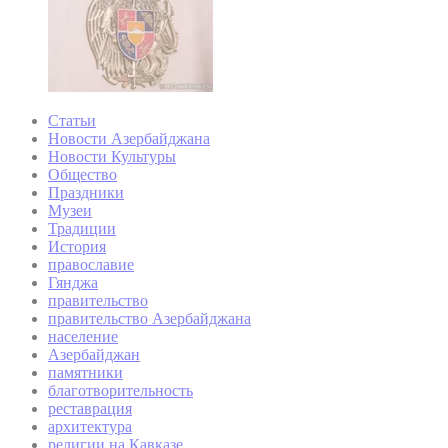
Статьи
Новости Азербайджана
Новости Культуры
Общество
Праздники
Музеи
Традиции
История
православие
Гянджа
правительство
правительство Азербайджана
население
Азербайджан
памятники
благотворительность
реставрация
архитектура
религии на Кавказе