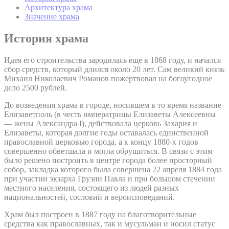
Архитектура храма
Значение храма
История храма
Идея его строительства зародилась еще в 1868 году, и начался
сбор средств, который длился около 20 лет. Сам великий князь
Михаил Николаевич Романов пожертвовал на богоугодное
дело 2500 рублей.
До возведения храма в городе, носившем в то время название
Елизаветполь (в честь императрицы Елизаветы Алексеевны
— жены Александра I), действовала церковь Захария и
Елизаветы, которая долгие годы оставалась единственной
православной церковью города, а к концу 1880-х годов
совершенно обветшала и могла обрушиться. В связи с этим
было решено построить в центре города более просторный
собор, закладка которого была совершена 22 апреля 1884 года
при участии экзарха Грузии Павла и при большом стечении
местного населения, состоящего из людей разных
национальностей, сословий и вероисповеданий.
Храм был построен в 1887 году на благотворительные
средства как православных, так и мусульман и носил статус