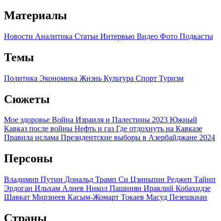
Материалы
Новости
Аналитика
Статьи
Интервью
Видео
Фото
Подкасты
Темы
Политика
Экономика
Жизнь
Культура
Спорт
Туризм
Сюжеты
Мое здоровье
Война Израиля и Палестины 2023
Южный
Кавказ после войны
Нефть и газ
Где отдохнуть на Кавказе
Правила ислама
Президентские выборы в Азербайджане 2024
Персоны
Владимир Путин
Дональд Трамп
Си Цзиньпин
Реджеп Тайип
Эрдоган
Ильхам Алиев
Никол Пашинян
Ираклий Кобахидзе
Шавкат Мирзиеев
Касым-Жомарт Токаев
Масуд Пезешкиан
Страны