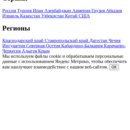
Россия
Турция
Иран
Азербайджан
Армения
Грузия
Абхазия
Израиль
Казахстан
Узбекистан
Китай
США
Регионы
Краснодарский край
Ставропольский край
Дагестан
Чечня
Ингушетия
Северная Осетия
Кабардино-Балкария
Карачаево-
Черкесия
Адыгея
Крым
Мы используем файлы cookie и обрабатываем персональные
данные с использованием Яндекс Метрики, чтобы обеспечить
вам наилучшее взаимодействие с нашим веб-сайтом.
ОК