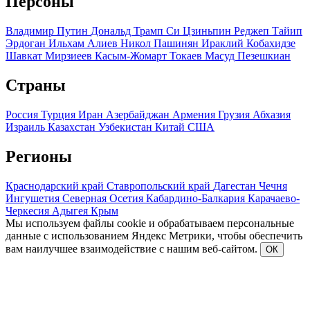
Персоны
Владимир Путин
Дональд Трамп
Си Цзиньпин
Реджеп Тайип
Эрдоган
Ильхам Алиев
Никол Пашинян
Ираклий Кобахидзе
Шавкат Мирзиеев
Касым-Жомарт Токаев
Масуд Пезешкиан
Страны
Россия
Турция
Иран
Азербайджан
Армения
Грузия
Абхазия
Израиль
Казахстан
Узбекистан
Китай
США
Регионы
Краснодарский край
Ставропольский край
Дагестан
Чечня
Ингушетия
Северная Осетия
Кабардино-Балкария
Карачаево-
Черкесия
Адыгея
Крым
Мы используем файлы cookie и обрабатываем персональные
данные с использованием Яндекс Метрики, чтобы обеспечить
вам наилучшее взаимодействие с нашим веб-сайтом.
ОК