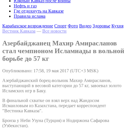
Южный Кавказ после войны
Нефть и газ
Где отдохнуть на Кавказе
Правила ислама
Карабахское возрождение
Спорт
Фото
Видео
Здоровье
Кухня
Вестник Кавказа
—
Все новости
Азербайджанец Махир Амирасланов
стал чемпионом Исламиады в вольной
борьбе до 57 кг
Опубликовано: 17:58, 19 мая 2017 (UTC+3 MSK)
Азербайджанский борец-вольник Махир Амирасланов,
выступающий в весовой категории до 57 кг, завоевал золото
Исламских игр в Баку.
В финальной схватке он взял верх над Жандосом
Исмаиловым из Казахстана, передает корреспондент
"Вестника Кавказа".
Бронза у Неби Узуна (Турция) и Нодиржона Сафарова
(Узбекистан).