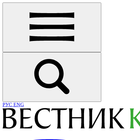
РУС
ENG