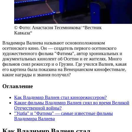
© Фото: Анастасия Тесемникова/ “Вестник
Кавказа“
Владимира Валиева называют основоположником
осетинского кино. Он — создатель первого осетинского
художественного фильма "Фатима", автор хроникальных и
документальных кинолент об Осетии и ее жителях. Много
фильмов снял режиссер и о Грузии. Где учился Валиев, какая
его картина была показана на Венецианском кинофестивале,
какие награды и звания получил?
Оглавление
Как Владимир Валиев стал кинорежиссером?
Какие фильмы Владимир Валиев снял во время Великой
Отечественной войны?
"Ушба" и "Фатима" — самые известные фильмы
Владимира Валиева
Как Владимир Валиев стал