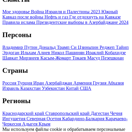
Мое здоровье
Война Израиля и Палестины 2023
Южный
Кавказ после войны
Нефть и газ
Где отдохнуть на Кавказе
Правила ислама
Президентские выборы в Азербайджане 2024
Персоны
Владимир Путин
Дональд Трамп
Си Цзиньпин
Реджеп Тайип
Эрдоган
Ильхам Алиев
Никол Пашинян
Ираклий Кобахидзе
Шавкат Мирзиеев
Касым-Жомарт Токаев
Масуд Пезешкиан
Страны
Россия
Турция
Иран
Азербайджан
Армения
Грузия
Абхазия
Израиль
Казахстан
Узбекистан
Китай
США
Регионы
Краснодарский край
Ставропольский край
Дагестан
Чечня
Ингушетия
Северная Осетия
Кабардино-Балкария
Карачаево-
Черкесия
Адыгея
Крым
Мы используем файлы cookie и обрабатываем персональные