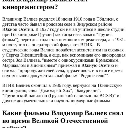
кинорежиссером?
Владимир Валиев родился 18 июня 1910 года в Тбилиси, с
детства часто бывал в родовом селе в Знаурском районе
Южной Осетии. В 1927 году он начал учиться в школе-студии
при Госкинпроме Грузии (так тогда называлась "Грузия-
фильм"), через два года стал помощником режиссера, а в 1931-
м поступил на операторский факультет ВГИКа. В
студенческие годы Валиев поработал ассистентом на съемках
у Сергея Эйзенштейна, а еще, как вспоминала его двоюродная
сестра Зоя Валиева, "вместе с однокурсниками Ермаковым,
Маршаллом и Лисицыным" приезжал в Южную Осетию и
снимал "природу, жителей села, тружеников, и в итоге время
спустя вышел документальный фильм "Родное село"".
ВГИК Валиев окончил в 1936 году, вернулся на Тбилисскую
киностудию, снял "Джимарай-Хох", "Бакуриани",
"Грузинский павильон (Грузинский павильон на ВСХВ)" и
другие документальные и научно-популярные фильмы.
Какие фильмы Владимир Валиев снял
во время Великой Отечественной