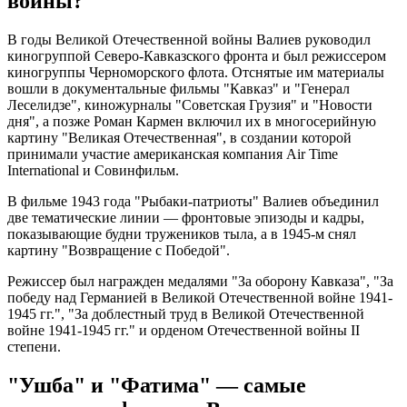
войны?
В годы Великой Отечественной войны Валиев руководил
киногруппой Северо-Кавказского фронта и был режиссером
киногруппы Черноморского флота. Отснятые им материалы
вошли в документальные фильмы "Кавказ" и "Генерал
Леселидзе", киножурналы "Советская Грузия" и "Новости
дня", а позже Роман Кармен включил их в многосерийную
картину "Великая Отечественная", в создании которой
принимали участие американская компания Air Time
International и Совинфильм.
В фильме 1943 года "Рыбаки-патриоты" Валиев объединил
две тематические линии — фронтовые эпизоды и кадры,
показывающие будни тружеников тыла, а в 1945-м снял
картину "Возвращение с Победой".
Режиссер был награжден медалями "За оборону Кавказа", "За
победу над Германией в Великой Отечественной войне 1941-
1945 гг.", "За доблестный труд в Великой Отечественной
войне 1941-1945 гг." и орденом Отечественной войны II
степени.
"Ушба" и "Фатима" — самые