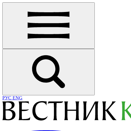
РУС
ENG