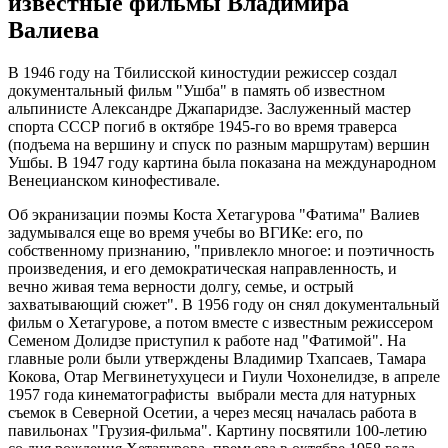
известные фильмы Владимира
Валиева
В 1946 году на Тбилисской киностудии режиссер создал
документальный фильм "Ушба" в память об известном
альпинисте Александре Джапаридзе. Заслуженный мастер
спорта СССР погиб в октябре 1945-го во время траверса
(подъема на вершину и спуск по разным маршрутам) вершин
Ушбы. В 1947 году картина была показана на международном
Венецианском кинофестивале.
Об экранизации поэмы Коста Хетагурова "Фатима" Валиев
задумывался еще во время учебы во ВГИКе: его, по
собственному признанию, "привлекло многое: и поэтичность
произведения, и его демократическая направленность, и
вечно живая тема верности долгу, семье, и острый
захватывающий сюжет". В 1956 году он снял документальный
фильм о Хетагурове, а потом вместе с известным режиссером
Семеном Долидзе приступил к работе над "Фатимой". На
главные роли были утверждены Владимир Тхапсаев, Тамара
Кокова, Отар Мегвинетухуцеси и Гиули Чохонелидзе, в апреле
1957 года кинематографисты выбрали места для натурных
съемок в Северной Осетии, а через месяц началась работа в
павильонах "Грузия-фильма". Картину посвятили 100-летию