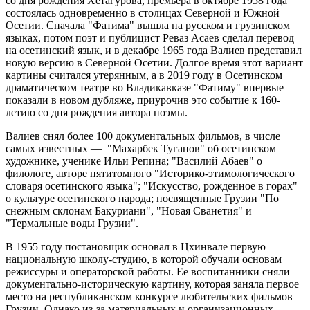
со дня рождения Хетагурова, премьера в октябре 1958 года
состоялась одновременно в столицах Северной и Южной
Осетии. Сначала "Фатима" вышла на русском и грузинском
языках, потом поэт и публицист Реваз Асаев сделал перевод
на осетинский язык, и в декабре 1965 года Валиев представил
новую версию в Северной Осетии. Долгое время этот вариант
картины считался утерянным, а в 2019 году в Осетинском
драматическом театре во Владикавказе "Фатиму" впервые
показали в новом дубляже, приурочив это событие к 160-
летию со дня рождения автора поэмы.
Валиев снял более 100 документальных фильмов, в числе
самых известных — "Махарбек Туганов" об осетинском
художнике, ученике Ильи Репина; "Василий Абаев" о
филологе, авторе пятитомного "Историко-этимологического
словаря осетинского языка"; "Искусство, рожденное в горах"
о культуре осетинского народа; посвященные Грузии "По
снежным склонам Бакуриани", "Новая Сванетия" и
"Термальные воды Грузии".
В 1955 году постановщик основал в Цхинвале первую
национальную школу-студию, в которой обучали основам
режиссуры и операторской работы. Ее воспитанники сняли
документально-историческую картину, которая заняла первое
место на республиканском конкурсе любительских фильмов
Грузии. Однако из-за материальных и организационных