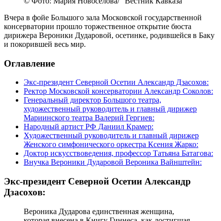
© Фото: Мария Новоселова/ “Вестник Кавказа“
Вчера в фойе Большого зала Московской государственной
консерватории прошло торжественное открытие бюста
дирижера Вероники Дударовой, осетинке, родившейся в Баку
и покорившей весь мир.
Оглавление
Экс-президент Северной Осетии Александр Дзасохов:
Ректор Московской консерватории Александр Соколов:
Генеральный директор Большого театра,
художественный руководитель и главный дирижер
Мариинского театра Валерий Гергиев:
Народный артист РФ Даниил Крамер:
Художественный руководитель и главный дирижер
Женского симфонического оркестра Ксения Жарко:
Доктор искусствоведения, профессор Татьяна Батагова:
Внучка Вероники Дударовой Вероника Вайнштейн:
Экс-президент Северной Осетии Александр
Дзасохов:
Вероника Дударова единственная женщина,
которая внесена в Книгу Гиннеса, как достигшая