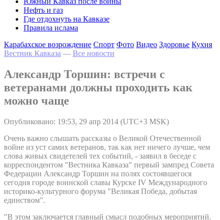
Южный Кавказ после войны
Нефть и газ
Где отдохнуть на Кавказе
Правила ислама
Карабахское возрождение
Спорт
Фото
Видео
Здоровье
Кухня
Вестник Кавказа
—
Все новости
Александр Торшин: встречи с
ветеранами должны проходить как
можно чаще
Опубликовано: 19:53, 29 апр 2014 (UTC+3 MSK)
Очень важно слышать рассказы о Великой Отечественной
войне из уст самих ветеранов, так как нет ничего лучше, чем
слова живых свидетелей тех событий, - заявил в беседе с
корреспондентом "Вестника Кавказа" первый зампред Совета
Федерации Александр Торшин на полях состоявшегося
сегодня городе воинской славы Курске IV Международного
историко-культурного форума "Великая Победа, добытая
единством".
"В этом заключается главный смысл подобных мероприятий.