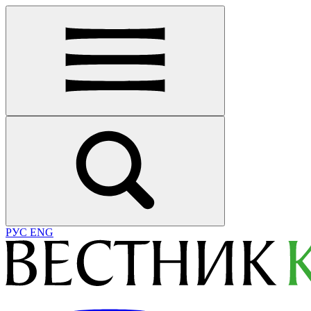
РУС
ENG