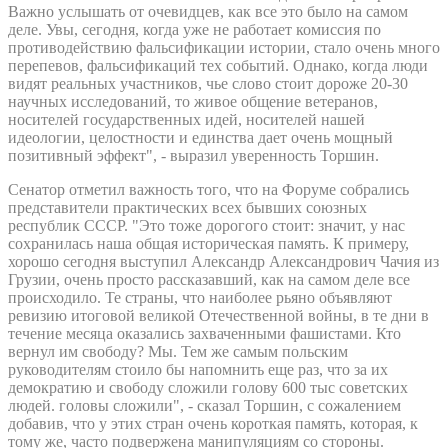
Важно услышать от очевидцев, как все это было на самом
деле. Увы, сегодня, когда уже не работает комиссия по
противодействию фальсификации истории, стало очень много
перепевов, фальсификаций тех событий. Однако, когда люди
видят реальных участников, чье слово стоит дороже 20-30
научных исследований, то живое общение ветеранов,
носителей государственных идей, носителей нашей
идеологии, целостности и единства дает очень мощный
позитивный эффект", - выразил уверенность Торшин.
Сенатор отметил важность того, что на Форуме собрались
представители практических всех бывших союзных
республик СССР. "Это тоже дорогого стоит: значит, у нас
сохранилась наша общая историческая память. К примеру,
хорошо сегодня выступил Александр Александрович Чачия из
Грузии, очень просто рассказавший, как на самом деле все
происходило. Те страны, что наиболее рьяно объявляют
ревизию итоговой великой Отечественной войны, в те дни в
течение месяца оказались захваченными фашистами. Кто
вернул им свободу? Мы. Тем же самым польским
руководителям стоило бы напомнить еще раз, что за их
демократию и свободу сложили голову 600 тыс советских
людей. головы сложили", - сказал Торшин, с сожалением
добавив, что у этих стран очень короткая память, которая, к
тому же, часто подвержена манипуляциям со стороны.