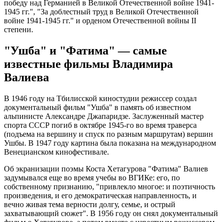
победу над Германией в Великой Отечественной войне 1941-
1945 гг.", "За доблестный труд в Великой Отечественной
войне 1941-1945 гг." и орденом Отечественной войны II
степени.
"Ушба" и "Фатима" — самые
известные фильмы Владимира
Валиева
В 1946 году на Тбилисской киностудии режиссер создал
документальный фильм "Ушба" в память об известном
альпинисте Александре Джапаридзе. Заслуженный мастер
спорта СССР погиб в октябре 1945-го во время траверса
(подъема на вершину и спуск по разным маршрутам) вершин
Ушбы. В 1947 году картина была показана на международном
Венецианском кинофестивале.
Об экранизации поэмы Коста Хетагурова "Фатима" Валиев
задумывался еще во время учебы во ВГИКе: его, по
собственному признанию, "привлекло многое: и поэтичность
произведения, и его демократическая направленность, и
вечно живая тема верности долгу, семье, и острый
захватывающий сюжет". В 1956 году он снял документальный