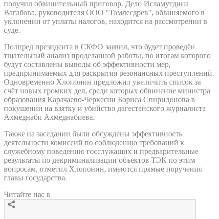
получил обвинительный приговор. Дело Исламутдина
Вагабова, руководителя ООО "Томлесдрев", обвиняемого в
уклонении от уплаты налогов, находится на рассмотрении в
суде.
Полпред президента в СКФО заявил, что будет проведён
тщательный анализ проделанной работы, по итогам которого
будут составлены выводы об эффективности мер,
предпринимаемых для раскрытия резонансных преступлений.
Одновременно Хлопонин предложил увеличить список за
счёт новых громких дел, среди которых обвинение министра
образования Карачаево-Черкесии Бориса Спиридонова в
покушении на взятку и убийство дагестанского журналиста
Ахмеднаби Ахмеднабиева.
Также на заседании были обсуждены эффективность
деятельности комиссий по соблюдению требований к
служебному поведению госслужащих и предварительные
результаты по декриминализации объектов ТЭК по этим
вопросам, отметил Хлопонин, имеются прямые поручения
главы государства.
Читайте нас в