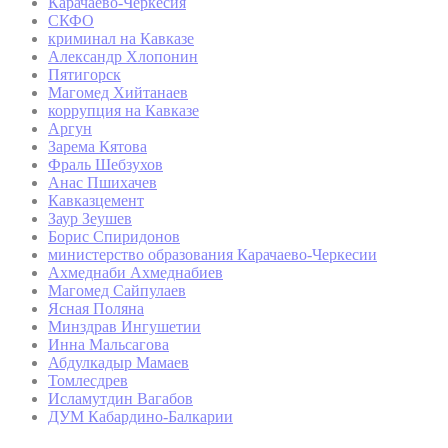
Карачаево-Черкесия
СКФО
криминал на Кавказе
Александр Хлопонин
Пятигорск
Магомед Хийтанаев
коррупция на Кавказе
Аргун
Зарема Кятова
Фраль Шебзухов
Анас Пшихачев
Кавказцемент
Заур Зеушев
Борис Спиридонов
министерство образования Карачаево-Черкесии
Ахмеднаби Ахмеднабиев
Магомед Сайпулаев
Ясная Поляна
Минздрав Ингушетии
Инна Мальсагова
Абдулкадыр Мамаев
Томлесдрев
Исламутдин Вагабов
ДУМ Кабардино-Балкарии