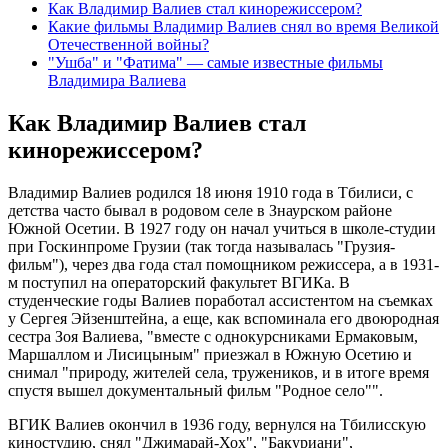
Как Владимир Валиев стал кинорежиссером?
Какие фильмы Владимир Валиев снял во время Великой
Отечественной войны?
"Ушба" и "Фатима" — самые известные фильмы
Владимира Валиева
Как Владимир Валиев стал
кинорежиссером?
Владимир Валиев родился 18 июня 1910 года в Тбилиси, с
детства часто бывал в родовом селе в Знаурском районе
Южной Осетии. В 1927 году он начал учиться в школе-студии
при Госкинпроме Грузии (так тогда называлась "Грузия-
фильм"), через два года стал помощником режиссера, а в 1931-
м поступил на операторский факультет ВГИКа. В
студенческие годы Валиев поработал ассистентом на съемках
у Сергея Эйзенштейна, а еще, как вспоминала его двоюродная
сестра Зоя Валиева, "вместе с однокурсниками Ермаковым,
Маршаллом и Лисицыным" приезжал в Южную Осетию и
снимал "природу, жителей села, тружеников, и в итоге время
спустя вышел документальный фильм "Родное село"".
ВГИК Валиев окончил в 1936 году, вернулся на Тбилисскую
киностудию, снял "Джимарай-Хох", "Бакуриани",