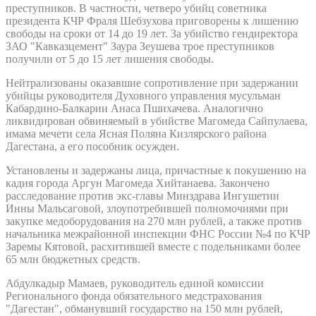
преступников. В частности, четверо убийц советника
президента КЧР Фраля Шебзухова приговорены к лишению
свободы на сроки от 14 до 19 лет. За убийство гендиректора
ЗАО "Кавказцемент" Заура Зеушева трое преступников
получили от 5 до 15 лет лишения свободы.
Нейтрализованы оказавшие сопротивление при задержании
убийцы руководителя Духовного управления мусульман
Кабардино-Балкарии Анаса Пшихачева. Аналогично
ликвидирован обвиняемый в убийстве Магомеда Сайпулаева,
имама мечети села Ясная Поляна Кизлярского района
Дагестана, а его пособник осужден.
Установлены и задержаны лица, причастные к покушению на
кадия города Аргун Магомеда Хийтанаева. Закончено
расследование против экс-главы Минздрава Ингушетии
Инны Мальсаговой, злоупотребившей полномочиями при
закупке медоборудования на 270 млн рублей, а также против
начальника межрайонной инспекции ФНС России №4 по КЧР
Заремы Кятовой, расхитившей вместе с подельниками более
65 млн бюджетных средств.
Абдулкадыр Мамаев, руководитель единой комиссии
Регионального фонда обязательного медстрахования
"Дагестан", обманувший государство на 150 млн рублей,