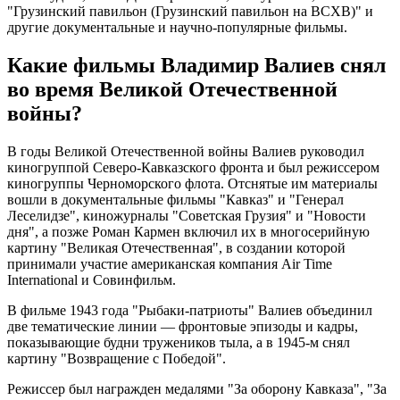
"Грузинский павильон (Грузинский павильон на ВСХВ)" и
другие документальные и научно-популярные фильмы.
Какие фильмы Владимир Валиев снял
во время Великой Отечественной
войны?
В годы Великой Отечественной войны Валиев руководил
киногруппой Северо-Кавказского фронта и был режиссером
киногруппы Черноморского флота. Отснятые им материалы
вошли в документальные фильмы "Кавказ" и "Генерал
Леселидзе", киножурналы "Советская Грузия" и "Новости
дня", а позже Роман Кармен включил их в многосерийную
картину "Великая Отечественная", в создании которой
принимали участие американская компания Air Time
International и Совинфильм.
В фильме 1943 года "Рыбаки-патриоты" Валиев объединил
две тематические линии — фронтовые эпизоды и кадры,
показывающие будни тружеников тыла, а в 1945-м снял
картину "Возвращение с Победой".
Режиссер был награжден медалями "За оборону Кавказа", "За