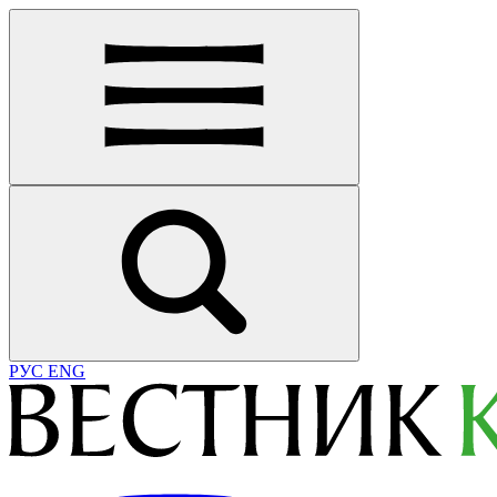
РУС
ENG