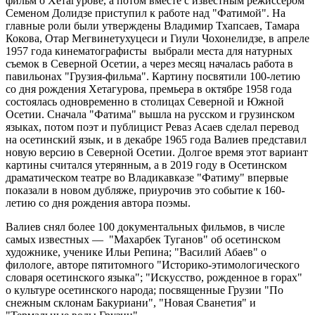
фильм о Хетагурове, а потом вместе с известным режиссером
Семеном Долидзе приступил к работе над "Фатимой". На
главные роли были утверждены Владимир Тхапсаев, Тамара
Кокова, Отар Мегвинетухуцеси и Гиули Чохонелидзе, в апреле
1957 года кинематографисты выбрали места для натурных
съемок в Северной Осетии, а через месяц началась работа в
павильонах "Грузия-фильма". Картину посвятили 100-летию
со дня рождения Хетагурова, премьера в октябре 1958 года
состоялась одновременно в столицах Северной и Южной
Осетии. Сначала "Фатима" вышла на русском и грузинском
языках, потом поэт и публицист Реваз Асаев сделал перевод
на осетинский язык, и в декабре 1965 года Валиев представил
новую версию в Северной Осетии. Долгое время этот вариант
картины считался утерянным, а в 2019 году в Осетинском
драматическом театре во Владикавказе "Фатиму" впервые
показали в новом дубляже, приурочив это событие к 160-
летию со дня рождения автора поэмы.
Валиев снял более 100 документальных фильмов, в числе
самых известных — "Махарбек Туганов" об осетинском
художнике, ученике Ильи Репина; "Василий Абаев" о
филологе, авторе пятитомного "Историко-этимологического
словаря осетинского языка"; "Искусство, рожденное в горах"
о культуре осетинского народа; посвященные Грузии "По
снежным склонам Бакуриани", "Новая Сванетия" и