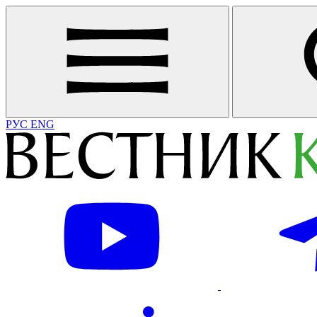
РУС
ENG