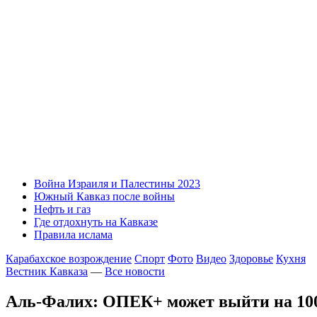
Война Израиля и Палестины 2023
Южный Кавказ после войны
Нефть и газ
Где отдохнуть на Кавказе
Правила ислама
Карабахское возрождение
Спорт
Фото
Видео
Здоровье
Кухня
Вестник Кавказа
—
Все новости
Аль-Фалих: ОПЕК+ может выйти на 10