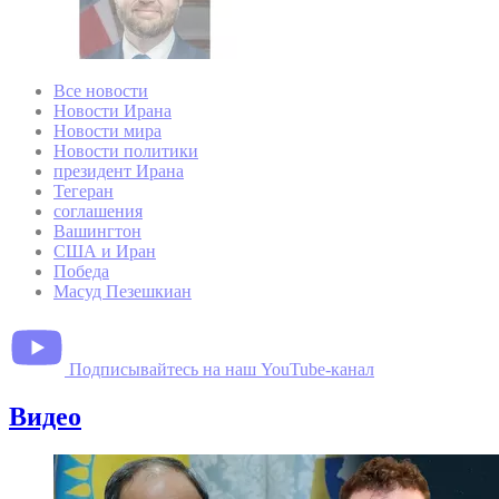
Все новости
Новости Ирана
Новости мира
Новости политики
президент Ирана
Тегеран
соглашения
Вашингтон
США и Иран
Победа
Масуд Пезешкиан
Подписывайтесь на наш YouTube-канал
Видео