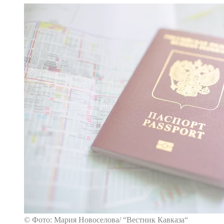
© Фото: Мария Новоселова/ “Вестник Кавказа“