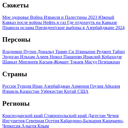
Сюжеты
Мое здоровье
Война Израиля и Палестины 2023
Южный
Кавказ после войны
Нефть и газ
Где отдохнуть на Кавказе
Правила ислама
Президентские выборы в Азербайджане 2024
Персоны
Владимир Путин
Дональд Трамп
Си Цзиньпин
Реджеп Тайип
Эрдоган
Ильхам Алиев
Никол Пашинян
Ираклий Кобахидзе
Шавкат Мирзиеев
Касым-Жомарт Токаев
Масуд Пезешкиан
Страны
Россия
Турция
Иран
Азербайджан
Армения
Грузия
Абхазия
Израиль
Казахстан
Узбекистан
Китай
США
Регионы
Краснодарский край
Ставропольский край
Дагестан
Чечня
Ингушетия
Северная Осетия
Кабардино-Балкария
Карачаево-
Черкесия
Адыгея
Крым