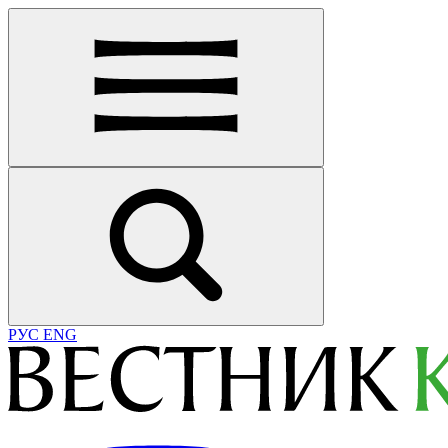
РУС
ENG