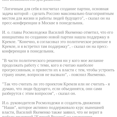
"Логичным для себя я посчитал создание партии, основная
задача которой - сделать Россию максимально благоприятным
местом для жизни и работы людей будущего", - сказал он на
пресс-конференции в Москве в понедельник.
И. о. главы Росмолодежи Василий Якеменко отметил, что его
инициатива по созданию новой партии нашла поддержку в
Кремле. "Конечно, я согласовал это политическое решение в
Кремле, и я встретил там поддержку", - сказал он на пресс-
конференции в понедельник.
"В части политического решения ни у кого мое желание
продолжать работу с теми, кого я считаю наиболее
прогрессивным, и привести их к власти с тем, чтобы устроить
страну иначе, вопросов не вызвало", - пояснил Якеменко.
"Так что считать ли это проектом Кремля или не считать - я
думаю, что люди будущего, если объединятся, они сами
разберутся с этим вопросом", - сказал он.
И.о. руководителя Росмолодежи и создатель движения
"Наши", которое активно поддерживало курс нынешней
власти, Василий Якеменко также заявил, что не верит в
победу правящей "Единой России" на следующих