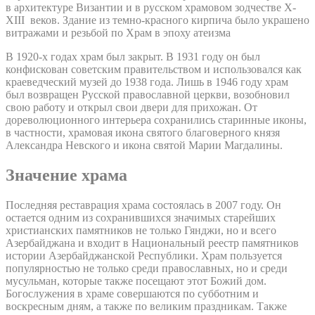
в архитектуре Византии и в русском храмовом зодчестве X-
XIII веков. Здание из темно-красного кирпича было украшено
витражами и резьбой по Храм в эпоху атеизма
В 1920-х годах храм был закрыт. В 1931 году он был
конфискован советским правительством и использовался как
краеведческий музей до 1938 года. Лишь в 1946 году храм
был возвращен Русской православной церкви, возобновил
свою работу и открыл свои двери для прихожан. От
дореволюционного интерьера сохранились старинные иконы,
в частности, храмовая икона святого благоверного князя
Александра Невского и икона святой Марии Магдалины.
Значение храма
Последняя реставрация храма состоялась в 2007 году. Он
остается одним из сохранившихся значимых старейших
христианских памятников не только Гянджи, но и всего
Азербайджана и входит в Национальный реестр памятников
истории Азербайджанской Республики. Храм пользуется
популярностью не только среди православных, но и среди
мусульман, которые также посещают этот Божий дом.
Богослужения в храме совершаются по субботним и
воскресным дням, а также по великим праздникам. Также