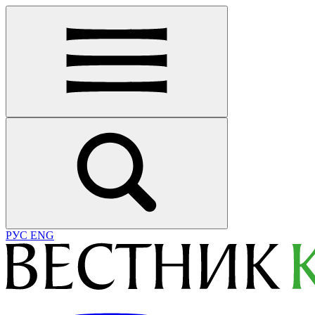
РУС
ENG