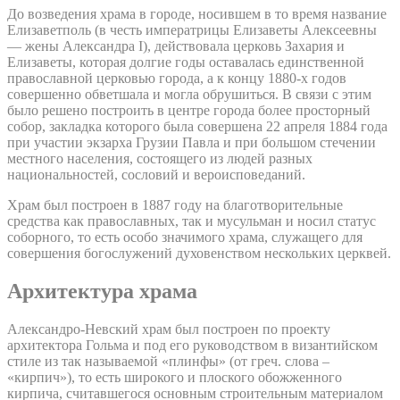
До возведения храма в городе, носившем в то время название
Елизаветполь (в честь императрицы Елизаветы Алексеевны
— жены Александра I), действовала церковь Захария и
Елизаветы, которая долгие годы оставалась единственной
православной церковью города, а к концу 1880-х годов
совершенно обветшала и могла обрушиться. В связи с этим
было решено построить в центре города более просторный
собор, закладка которого была совершена 22 апреля 1884 года
при участии экзарха Грузии Павла и при большом стечении
местного населения, состоящего из людей разных
национальностей, сословий и вероисповеданий.
Храм был построен в 1887 году на благотворительные
средства как православных, так и мусульман и носил статус
соборного, то есть особо значимого храма, служащего для
совершения богослужений духовенством нескольких церквей.
Архитектура храма
Александро-Невский храм был построен по проекту
архитектора Гольма и под его руководством в византийском
стиле из так называемой «плинфы» (от греч. слова –
«кирпич»), то есть широкого и плоского обожженного
кирпича, считавшегося основным строительным материалом