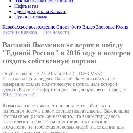
Южный Кавказ после войны
Нефть и газ
Где отдохнуть на Кавказе
Правила ислама
Карабахское возрождение
Спорт
Фото
Видео
Здоровье
Кухня
Вестник Кавказа
—
Все новости
Василий Якеменко не верит в победу
"Единой России" в 2016 году и намерен
создать собственную партию
Опубликовано: 13:27, 21 мая 2012 (UTC+3 MSK)
И. о. главы Росмолодежи Василий Якеменко объявил о
намерении создать политическую партию, цель которой -
сделать Россию комфортной для "людей будущего", передает
РИА "Новости"
.
Якеменко ранее заявил, что не останется работать на
нынешнем посту в новом составе правительства. Важнейшим
итогом своей работы он назвал то, что ведомству удалось
"фактически впервые" сконцентрировать внимание
государства на проблемах молодых людей, на создании для
них возможностей для развития.