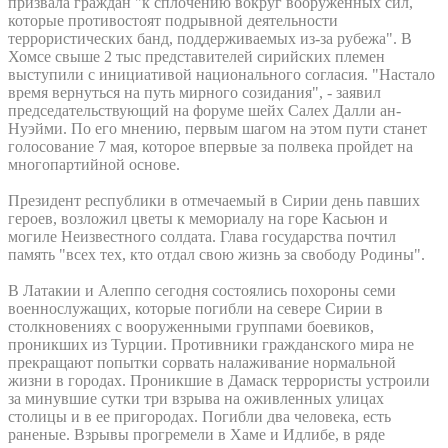
призвала граждан "к сплочению вокруг вооруженных сил,
которые противостоят подрывной деятельности
террористических банд, поддерживаемых из-за рубежа". В
Хомсе свыше 2 тыс представителей сирийских племен
выступили с инициативой национального согласия. "Настало
время вернуться на путь мирного созидания", - заявил
председательствующий на форуме шейх Салех Далли ан-
Нуэйми. По его мнению, первым шагом на этом пути станет
голосование 7 мая, которое впервые за полвека пройдет на
многопартийной основе.
Президент республики в отмечаемый в Сирии день павших
героев, возложил цветы к мемориалу на горе Касьюн и
могиле Неизвестного солдата. Глава государства почтил
память "всех тех, кто отдал свою жизнь за свободу Родины".
В Латакии и Алеппо сегодня состоялись похороны семи
военнослужащих, которые погибли на севере Сирии в
столкновениях с вооруженными группами боевиков,
проникших из Турции. Противники гражданского мира не
прекращают попытки сорвать налаживание нормальной
жизни в городах. Проникшие в Дамаск террористы устроили
за минувшие сутки три взрыва на оживленных улицах
столицы и в ее пригородах. Погибли два человека, есть
раненые. Взрывы прогремели в Хаме и Идлибе, в ряде