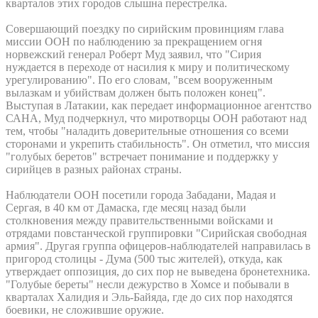
кварталов этих городов слышна перестрелка.
Совершающий поездку по сирийским провинциям глава
миссии ООН по наблюдению за прекращением огня
норвежский генерал Роберт Муд заявил, что "Сирия
нуждается в переходе от насилия к миру и политическому
урегулированию". По его словам, "всем вооруженным
вылазкам и убийствам должен быть положен конец".
Выступая в Латакии, как передает информационное агентство
САНА, Муд подчеркнул, что миротворцы ООН работают над
тем, чтобы "наладить доверительные отношения со всеми
сторонами и укрепить стабильность". Он отметил, что миссия
"голубых беретов" встречает понимание и поддержку у
сирийцев в разных районах страны.
Наблюдатели ООН посетили города Забадани, Мадая и
Сергая, в 40 км от Дамаска, где месяц назад были
столкновения между правительственными войсками и
отрядами повстанческой группировки "Сирийская свободная
армия". Другая группа офицеров-наблюдателей направилась в
пригород столицы - Дума (500 тыс жителей), откуда, как
утверждает оппозиция, до сих пор не выведена бронетехника.
"Голубые береты" несли дежурство в Хомсе и побывали в
кварталах Халидия и Эль-Байяда, где до сих пор находятся
боевики, не сложившие оружие.