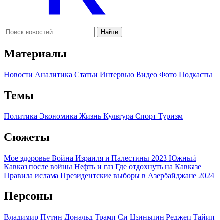
Найти
Материалы
Новости
Аналитика
Статьи
Интервью
Видео
Фото
Подкасты
Темы
Политика
Экономика
Жизнь
Культура
Спорт
Туризм
Сюжеты
Мое здоровье
Война Израиля и Палестины 2023
Южный
Кавказ после войны
Нефть и газ
Где отдохнуть на Кавказе
Правила ислама
Президентские выборы в Азербайджане 2024
Персоны
Владимир Путин
Дональд Трамп
Си Цзиньпин
Реджеп Тайип