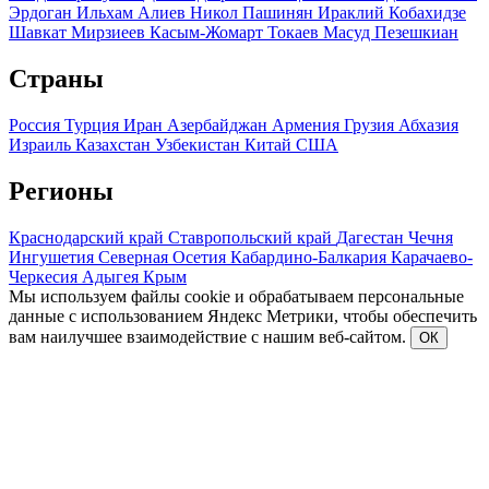
Эрдоган
Ильхам Алиев
Никол Пашинян
Ираклий Кобахидзе
Шавкат Мирзиеев
Касым-Жомарт Токаев
Масуд Пезешкиан
Страны
Россия
Турция
Иран
Азербайджан
Армения
Грузия
Абхазия
Израиль
Казахстан
Узбекистан
Китай
США
Регионы
Краснодарский край
Ставропольский край
Дагестан
Чечня
Ингушетия
Северная Осетия
Кабардино-Балкария
Карачаево-
Черкесия
Адыгея
Крым
Мы используем файлы cookie и обрабатываем персональные
данные с использованием Яндекс Метрики, чтобы обеспечить
вам наилучшее взаимодействие с нашим веб-сайтом.
ОК