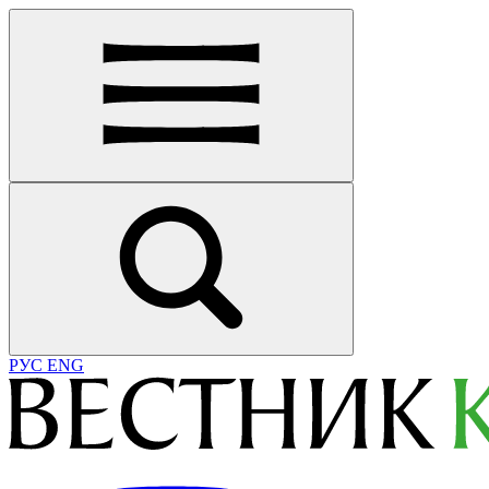
РУС
ENG