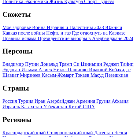
Политика
Экономика
Жизнь
Культура
Спорт
Туризм
Сюжеты
Мое здоровье
Война Израиля и Палестины 2023
Южный
Кавказ после войны
Нефть и газ
Где отдохнуть на Кавказе
Правила ислама
Президентские выборы в Азербайджане 2024
Персоны
Владимир Путин
Дональд Трамп
Си Цзиньпин
Реджеп Тайип
Эрдоган
Ильхам Алиев
Никол Пашинян
Ираклий Кобахидзе
Шавкат Мирзиеев
Касым-Жомарт Токаев
Масуд Пезешкиан
Страны
Россия
Турция
Иран
Азербайджан
Армения
Грузия
Абхазия
Израиль
Казахстан
Узбекистан
Китай
США
Регионы
Краснодарский край
Ставропольский край
Дагестан
Чечня