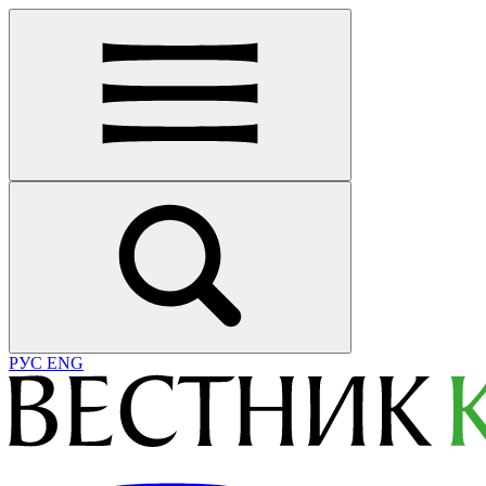
РУС
ENG