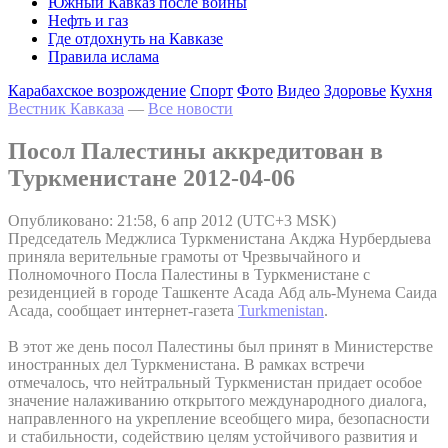
Южный Кавказ после войны
Нефть и газ
Где отдохнуть на Кавказе
Правила ислама
Карабахское возрождение
Спорт
Фото
Видео
Здоровье
Кухня
Вестник Кавказа
—
Все новости
Посол Палестины аккредитован в
Туркменистане 2012-04-06
Опубликовано: 21:58, 6 апр 2012 (UTC+3 MSK)
Председатель Меджлиса Туркменистана Акджа Нурбердыева
приняла верительные грамоты от Чрезвычайного и
Полномочного Посла Палестины в Туркменистане с
резиденцией в городе Ташкенте Асада Абд аль-Мунема Саида
Асада, сообщает интернет-газета
Turkmenistan
.
В этот же день посол Палестины был принят в Министерстве
иностранных дел Туркменистана. В рамках встречи
отмечалось, что нейтральный Туркменистан придает особое
значение налаживанию открытого международного диалога,
направленного на укрепление всеобщего мира, безопасности
и стабильности, содействию целям устойчивого развития и