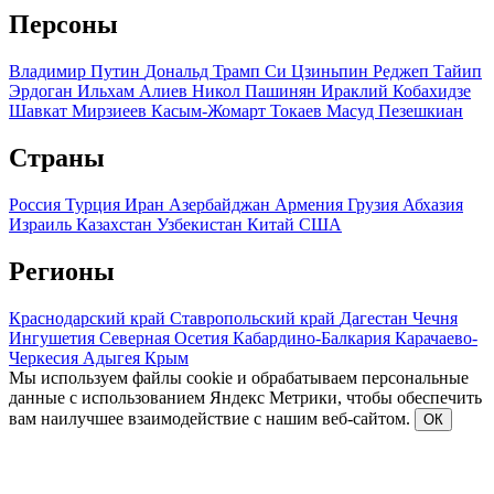
Персоны
Владимир Путин
Дональд Трамп
Си Цзиньпин
Реджеп Тайип
Эрдоган
Ильхам Алиев
Никол Пашинян
Ираклий Кобахидзе
Шавкат Мирзиеев
Касым-Жомарт Токаев
Масуд Пезешкиан
Страны
Россия
Турция
Иран
Азербайджан
Армения
Грузия
Абхазия
Израиль
Казахстан
Узбекистан
Китай
США
Регионы
Краснодарский край
Ставропольский край
Дагестан
Чечня
Ингушетия
Северная Осетия
Кабардино-Балкария
Карачаево-
Черкесия
Адыгея
Крым
Мы используем файлы cookie и обрабатываем персональные
данные с использованием Яндекс Метрики, чтобы обеспечить
вам наилучшее взаимодействие с нашим веб-сайтом.
ОК