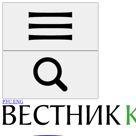
РУС
ENG