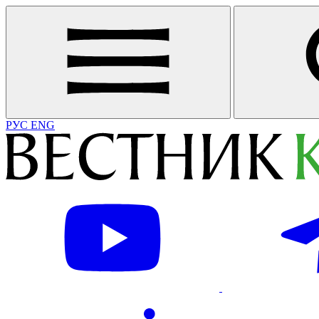
РУС
ENG