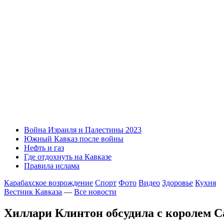
Война Израиля и Палестины 2023
Южный Кавказ после войны
Нефть и газ
Где отдохнуть на Кавказе
Правила ислама
Карабахское возрождение
Спорт
Фото
Видео
Здоровье
Кухня
Вестник Кавказа
—
Все новости
Хиллари Клинтон обсудила с королем 