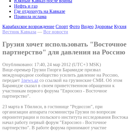
Южный Кавказ после войны
Нефть и газ
Где отдохнуть на Кавказе
Правила ислама
Карабахское возрождение
Спорт
Фото
Видео
Здоровье
Кухня
Вестник Кавказа
—
Все новости
Грузия хочет использовать "Восточное
партнерство" для давления на Россию
Опубликовано: 17:40, 24 мар 2012 (UTC+3 MSK)
Вице-премьер Грузии Гиорги Барамидзе призвал
международное сообщество усилить давление на Россию,
передает
1news.az
со ссылкой на грузинские СМИ. Об этом
Барамидзе сказал в своем приветственном обращении к
участникам первого форума "Евросоюз - Восточное
партнерство".
23 марта в Тбилиси, в гостинице "Редиссон", при
организации аппарата госминистра Грузии по вопросам
евроинтеграции и польского института исследования Востока
начал работу первый форум "Евросоюз - Восточное
партнерство". В работе форума принимают участие