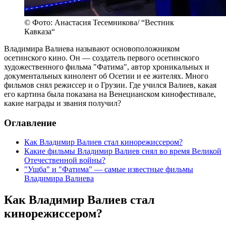
© Фото: Анастасия Тесемникова/ “Вестник
Кавказа“
Владимира Валиева называют основоположником
осетинского кино. Он — создатель первого осетинского
художественного фильма "Фатима", автор хроникальных и
документальных кинолент об Осетии и ее жителях. Много
фильмов снял режиссер и о Грузии. Где учился Валиев, какая
его картина была показана на Венецианском кинофестивале,
какие награды и звания получил?
Оглавление
Как Владимир Валиев стал кинорежиссером?
Какие фильмы Владимир Валиев снял во время Великой
Отечественной войны?
"Ушба" и "Фатима" — самые известные фильмы
Владимира Валиева
Как Владимир Валиев стал
кинорежиссером?