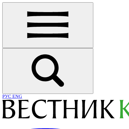
РУС
ENG