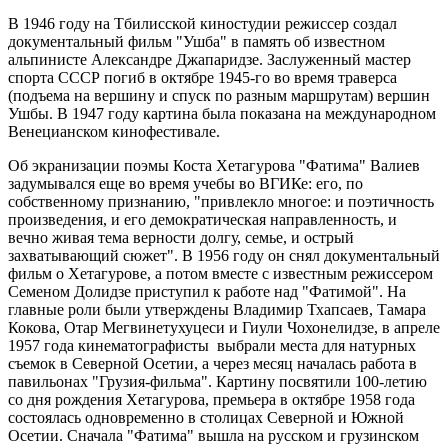
В 1946 году на Тбилисской киностудии режиссер создал
документальный фильм "Ушба" в память об известном
альпинисте Александре Джапаридзе. Заслуженный мастер
спорта СССР погиб в октябре 1945-го во время траверса
(подъема на вершину и спуск по разным маршрутам) вершин
Ушбы. В 1947 году картина была показана на международном
Венецианском кинофестивале.
Об экранизации поэмы Коста Хетагурова "Фатима" Валиев
задумывался еще во время учебы во ВГИКе: его, по
собственному признанию, "привлекло многое: и поэтичность
произведения, и его демократическая направленность, и
вечно живая тема верности долгу, семье, и острый
захватывающий сюжет". В 1956 году он снял документальный
фильм о Хетагурове, а потом вместе с известным режиссером
Семеном Долидзе приступил к работе над "Фатимой". На
главные роли были утверждены Владимир Тхапсаев, Тамара
Кокова, Отар Мегвинетухуцеси и Гиули Чохонелидзе, в апреле
1957 года кинематографисты выбрали места для натурных
съемок в Северной Осетии, а через месяц началась работа в
павильонах "Грузия-фильма". Картину посвятили 100-летию
со дня рождения Хетагурова, премьера в октябре 1958 года
состоялась одновременно в столицах Северной и Южной
Осетии. Сначала "Фатима" вышла на русском и грузинском