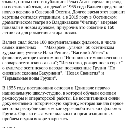
языках, потом поэт и публицист Реваз Асаев сделал перевод
на осетинский язык, и в декабре 1965 года Валиев представил
новую версию в Северной Осетии. Долгое время этот вариант
картины считался утерянным, а в 2019 году в Осетинском
драматическом театре во Владикавказе "Фатиму" впервые
показали в новом дубляже, приурочив это событие к 160-
летию со дня рождения автора поэмы.
Валиев снял более 100 документальных фильмов, в числе
самых известных — "Махарбек Туганов" об осетинском
художнике, ученике Ильи Репина; "Василий Абаев" о
филологе, авторе пятитомного "Историко-этимологического
словаря осетинского языка"; "Искусство, рожденное в горах"
о культуре осетинского народа; посвященные Грузии "По
снежным склонам Бакуриани", "Новая Сванетия" и
"Термальные воды Грузии".
В 1955 году постановщик основал в Цхинвале первую
национальную школу-студию, в которой обучали основам
режиссуры и операторской работы. Ее воспитанники сняли
документально-историческую картину, которая заняла первое
место на республиканском конкурсе любительских фильмов
Грузии. Однако из-за материальных и организационных
проблем студия вскоре закрылась.