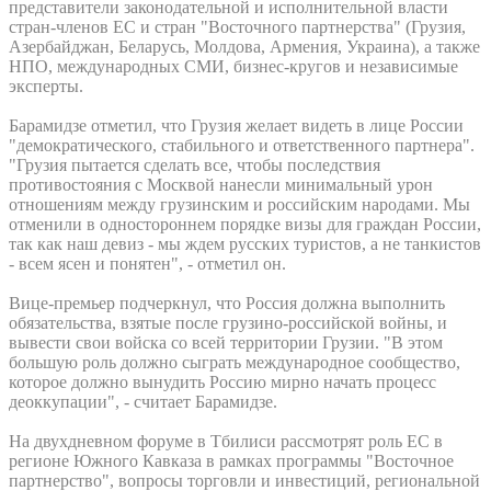
представители законодательной и исполнительной власти
стран-членов ЕС и стран "Восточного партнерства" (Грузия,
Азербайджан, Беларусь, Молдова, Армения, Украина), а также
НПО, международных СМИ, бизнес-кругов и независимые
эксперты.
Барамидзе отметил, что Грузия желает видеть в лице России
"демократического, стабильного и ответственного партнера".
"Грузия пытается сделать все, чтобы последствия
противостояния с Москвой нанесли минимальный урон
отношениям между грузинским и российским народами. Мы
отменили в одностороннем порядке визы для граждан России,
так как наш девиз - мы ждем русских туристов, а не танкистов
- всем ясен и понятен", - отметил он.
Вице-премьер подчеркнул, что Россия должна выполнить
обязательства, взятые после грузино-российской войны, и
вывести свои войска со всей территории Грузии. "В этом
большую роль должно сыграть международное сообщество,
которое должно вынудить Россию мирно начать процесс
деоккупации", - считает Барамидзе.
На двухдневном форуме в Тбилиси рассмотрят роль ЕС в
регионе Южного Кавказа в рамках программы "Восточное
партнерство", вопросы торговли и инвестиций, региональной