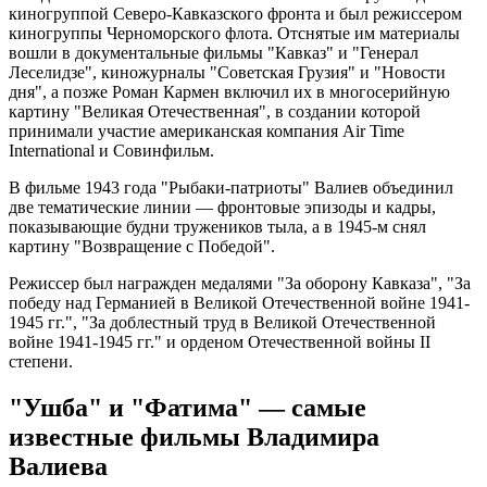
киногруппой Северо-Кавказского фронта и был режиссером
киногруппы Черноморского флота. Отснятые им материалы
вошли в документальные фильмы "Кавказ" и "Генерал
Леселидзе", киножурналы "Советская Грузия" и "Новости
дня", а позже Роман Кармен включил их в многосерийную
картину "Великая Отечественная", в создании которой
принимали участие американская компания Air Time
International и Совинфильм.
В фильме 1943 года "Рыбаки-патриоты" Валиев объединил
две тематические линии — фронтовые эпизоды и кадры,
показывающие будни тружеников тыла, а в 1945-м снял
картину "Возвращение с Победой".
Режиссер был награжден медалями "За оборону Кавказа", "За
победу над Германией в Великой Отечественной войне 1941-
1945 гг.", "За доблестный труд в Великой Отечественной
войне 1941-1945 гг." и орденом Отечественной войны II
степени.
"Ушба" и "Фатима" — самые
известные фильмы Владимира
Валиева