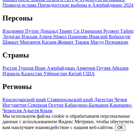
Правила ислама
Президентские выборы в Азербайджане 2024
Персоны
Владимир Путин
Дональд Трамп
Си Цзиньпин
Реджеп Тайип
Эрдоган
Ильхам Алиев
Никол Пашинян
Ираклий Кобахидзе
Шавкат Мирзиеев
Касым-Жомарт Токаев
Масуд Пезешкиан
Страны
Россия
Турция
Иран
Азербайджан
Армения
Грузия
Абхазия
Израиль
Казахстан
Узбекистан
Китай
США
Регионы
Краснодарский край
Ставропольский край
Дагестан
Чечня
Ингушетия
Северная Осетия
Кабардино-Балкария
Карачаево-
Черкесия
Адыгея
Крым
Мы используем файлы cookie и обрабатываем персональные
данные с использованием Яндекс Метрики, чтобы обеспечить
вам наилучшее взаимодействие с нашим веб-сайтом.
ОК