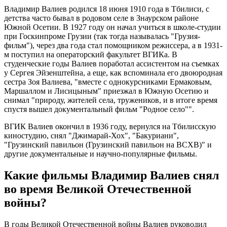
Владимир Валиев родился 18 июня 1910 года в Тбилиси, с
детства часто бывал в родовом селе в Знаурском районе
Южной Осетии. В 1927 году он начал учиться в школе-студии
при Госкинпроме Грузии (так тогда называлась "Грузия-
фильм"), через два года стал помощником режиссера, а в 1931-
м поступил на операторский факультет ВГИКа. В
студенческие годы Валиев поработал ассистентом на съемках
у Сергея Эйзенштейна, а еще, как вспоминала его двоюродная
сестра Зоя Валиева, "вместе с однокурсниками Ермаковым,
Маршаллом и Лисицыным" приезжал в Южную Осетию и
снимал "природу, жителей села, тружеников, и в итоге время
спустя вышел документальный фильм "Родное село"".
ВГИК Валиев окончил в 1936 году, вернулся на Тбилисскую
киностудию, снял "Джимарай-Хох", "Бакуриани",
"Грузинский павильон (Грузинский павильон на ВСХВ)" и
другие документальные и научно-популярные фильмы.
Какие фильмы Владимир Валиев снял
во время Великой Отечественной
войны?
В годы Великой Отечественной войны Валиев руководил