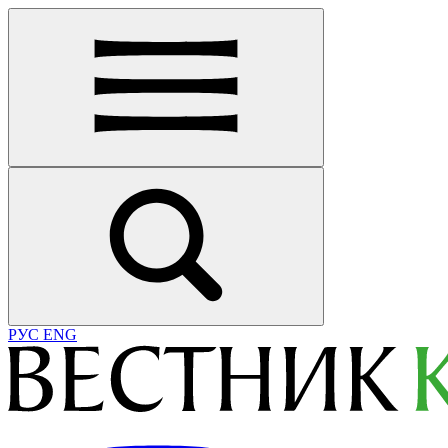
РУС
ENG