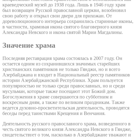
краеведческий музей до 1938 года. Лишь в 1946 году храм
был возвращен Русской православной церкви, возобновил
свою работу и открыл свои двери для прихожан. От
дореволюционного интерьера сохранились старинные иконы,
в частности, храмовая икона святого благоверного князя
Александра Невского и икона святой Марии Магдалины.
Значение храма
Последняя реставрация храма состоялась в 2007 году. Он
остается одним из сохранившихся значимых старейших
христианских памятников не только Гянджи, но и всего
Азербайджана и входит в Национальный реестр памятников
истории Азербайджанской Республики. Храм пользуется
популярностью не только среди православных, но и среди
мусульман, которые также посещают этот Божий дом.
Богослужения в храме совершаются по субботним и
воскресным дням, а также по великим праздникам. Также
ведется духовно-просветительская деятельность, проводятся
беседы перед таинствами Крещения и Венчания.
Деятельность русского православного храма, возведенного в
честь святого великого князя Александра Невского в Гяндже,
свидетельствует о том, насколько в Азербайджане уважают и