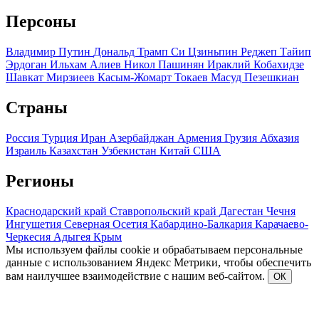
Персоны
Владимир Путин
Дональд Трамп
Си Цзиньпин
Реджеп Тайип
Эрдоган
Ильхам Алиев
Никол Пашинян
Ираклий Кобахидзе
Шавкат Мирзиеев
Касым-Жомарт Токаев
Масуд Пезешкиан
Страны
Россия
Турция
Иран
Азербайджан
Армения
Грузия
Абхазия
Израиль
Казахстан
Узбекистан
Китай
США
Регионы
Краснодарский край
Ставропольский край
Дагестан
Чечня
Ингушетия
Северная Осетия
Кабардино-Балкария
Карачаево-
Черкесия
Адыгея
Крым
Мы используем файлы cookie и обрабатываем персональные
данные с использованием Яндекс Метрики, чтобы обеспечить
вам наилучшее взаимодействие с нашим веб-сайтом.
ОК