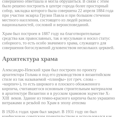
совершенно обветшала и могла обрушиться. В связи с этим
было решено построить в центре города более просторный
собор, закладка которого была совершена 22 апреля 1884 года
при участии экзарха Грузии Павла и при большом стечении
местного населения, состоящего из людей разных
национальностей, сословий и вероисповеданий.
Храм был построен в 1887 году на благотворительные
средства как православных, так и мусульман и носил статус
соборного, то есть особо значимого храма, служащего для
совершения богослужений духовенством нескольких церквей.
Архитектура храма
Александро-Невский храм был построен по проекту
архитектора Гольма и под его руководством в византийском
стиле из так называемой «плинфы» (от греч. слова –
«кирпич»), то есть широкого и плоского обожженного
кирпича, считавшегося основным строительным материалом
в архитектуре Византии и в русском храмовом зодчестве X-
XIII веков. Здание из темно-красного кирпича было украшено
витражами и резьбой по Храм в эпоху атеизма
В 1920-х годах храм был закрыт. В 1931 году он был
конфискован советским правительством и использовался как