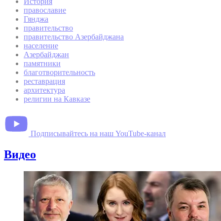
История
православие
Гянджа
правительство
правительство Азербайджана
население
Азербайджан
памятники
благотворительность
реставрация
архитектура
религии на Кавказе
Подписывайтесь на наш YouTube-канал
Видео