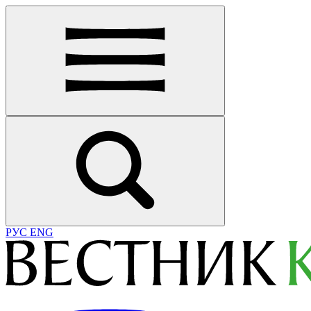
РУС
ENG