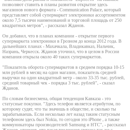
позволяют ставить в планы развития открытие здесь
магазинов нового формата - Communication Palace, который
представляет собой супермаркет электроники ассортиментом
около 7,5 тысячи наименований и торговой площадь от 250
квадратных метров", - рассказал Жданов.
Он добавил, что в планах компании - открытие первого
супермаркета электроники в Грозном до конца 2012 года. В
дальнейших планах - Махачкала, Владикавказ, Нальчик,
Назрань, Черкесск. Жданов уточнил, что в целом в России
компания открыла около 40 таких супермаркетов.
"Показатель оборота супермаркетов в среднем порядка 10-15
млн рублей в месяц на один магазин, показатель средней
выручки на один квадратный метр - около 33-35 тыс. рублей,
средний товарный чек - порядка 3 тыс. рублей", - сказал
Жданов.
По словам бизнесмена, общая тенденция Кавказа - это
статусные покупки. "Здесь телефон является атрибутом, по
которому судят, что ты значишь в обществе, и сколько ты
зарабатываешь. Если несколько лет назад таким статусным
телефоном здесь был Nokia, то сегодня это iPhone , а также
коммуникаторы производителей Samsung и HTC", - рассказал
Жданов, уточнив, что такая тенденция связана так же с