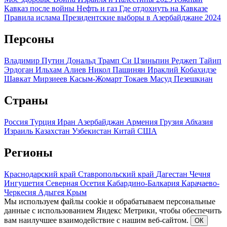
Кавказ после войны
Нефть и газ
Где отдохнуть на Кавказе
Правила ислама
Президентские выборы в Азербайджане 2024
Персоны
Владимир Путин
Дональд Трамп
Си Цзиньпин
Реджеп Тайип
Эрдоган
Ильхам Алиев
Никол Пашинян
Ираклий Кобахидзе
Шавкат Мирзиеев
Касым-Жомарт Токаев
Масуд Пезешкиан
Страны
Россия
Турция
Иран
Азербайджан
Армения
Грузия
Абхазия
Израиль
Казахстан
Узбекистан
Китай
США
Регионы
Краснодарский край
Ставропольский край
Дагестан
Чечня
Ингушетия
Северная Осетия
Кабардино-Балкария
Карачаево-
Черкесия
Адыгея
Крым
Мы используем файлы cookie и обрабатываем персональные
данные с использованием Яндекс Метрики, чтобы обеспечить
вам наилучшее взаимодействие с нашим веб-сайтом.
ОК