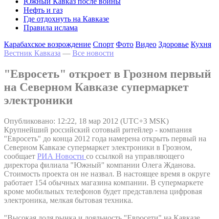
Южный Кавказ после войны
Нефть и газ
Где отдохнуть на Кавказе
Правила ислама
Карабахское возрождение
Спорт
Фото
Видео
Здоровье
Кухня
Вестник Кавказа
—
Все новости
"Евросеть" откроет в Грозном первый
на Северном Кавказе супермаркет
электроники
Опубликовано: 12:22, 18 мар 2012 (UTC+3 MSK)
Крупнейший российский сотовый ритейлер - компания
"Евросеть" до конца 2012 года намерена открыть первый на
Северном Кавказе супермаркет электроники в Грозном,
сообщает
РИА Новости
со ссылкой на управляющего
директора филиала "Южный" компании Олега Жданова.
Стоимость проекта он не назвал. В настоящее время в округе
работает 154 обычных магазина компании. В супермаркете
кроме мобильных телефонов будет представлена цифровая
электроника, мелкая бытовая техника.
"Высокая доля рынка и лояльность "Евросети" на Кавказе