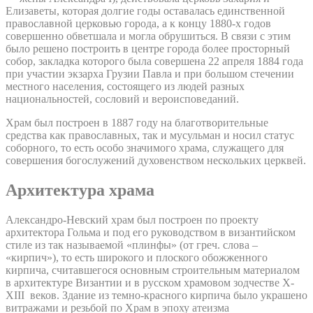
Елизаветы, которая долгие годы оставалась единственной
православной церковью города, а к концу 1880-х годов
совершенно обветшала и могла обрушиться. В связи с этим
было решено построить в центре города более просторный
собор, закладка которого была совершена 22 апреля 1884 года
при участии экзарха Грузии Павла и при большом стечении
местного населения, состоящего из людей разных
национальностей, сословий и вероисповеданий.
Храм был построен в 1887 году на благотворительные
средства как православных, так и мусульман и носил статус
соборного, то есть особо значимого храма, служащего для
совершения богослужений духовенством нескольких церквей.
Архитектура храма
Александро-Невский храм был построен по проекту
архитектора Гольма и под его руководством в византийском
стиле из так называемой «плинфы» (от греч. слова –
«кирпич»), то есть широкого и плоского обожженного
кирпича, считавшегося основным строительным материалом
в архитектуре Византии и в русском храмовом зодчестве X-
XIII веков. Здание из темно-красного кирпича было украшено
витражами и резьбой по Храм в эпоху атеизма