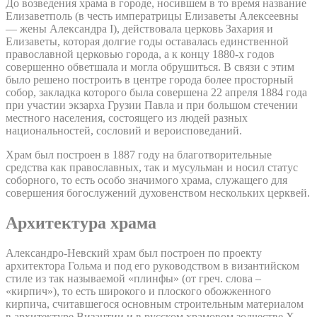
До возведения храма в городе, носившем в то время название
Елизаветполь (в честь императрицы Елизаветы Алексеевны
— жены Александра I), действовала церковь Захария и
Елизаветы, которая долгие годы оставалась единственной
православной церковью города, а к концу 1880-х годов
совершенно обветшала и могла обрушиться. В связи с этим
было решено построить в центре города более просторный
собор, закладка которого была совершена 22 апреля 1884 года
при участии экзарха Грузии Павла и при большом стечении
местного населения, состоящего из людей разных
национальностей, сословий и вероисповеданий.
Храм был построен в 1887 году на благотворительные
средства как православных, так и мусульман и носил статус
соборного, то есть особо значимого храма, служащего для
совершения богослужений духовенством нескольких церквей.
Архитектура храма
Александро-Невский храм был построен по проекту
архитектора Гольма и под его руководством в византийском
стиле из так называемой «плинфы» (от греч. слова –
«кирпич»), то есть широкого и плоского обожженного
кирпича, считавшегося основным строительным материалом
в архитектуре Византии и в русском храмовом зодчестве X-