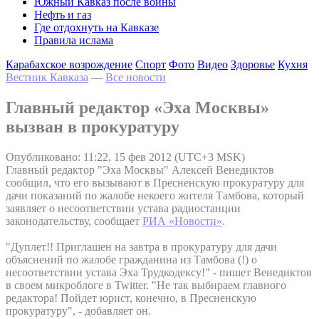
Южный Кавказ после войны
Нефть и газ
Где отдохнуть на Кавказе
Правила ислама
Карабахское возрождение
Спорт
Фото
Видео
Здоровье
Кухня
Вестник Кавказа
—
Все новости
Главный редактор «Эха Москвы»
вызван в прокуратуру
Опубликовано: 11:22, 15 фев 2012 (UTC+3 MSK)
Главный редактор "Эха Москвы" Алексей Венедиктов
сообщил, что его вызывают в Пресненскую прокуратуру для
дачи показаний по жалобе некоего жителя Тамбова, который
заявляет о несоответствии устава радиостанции
законодательству, сообщает
РИА «Новости»
.
"Дуплет!! Приглашен на завтра в прокуратуру для дачи
объяснений по жалобе гражданина из Тамбова (!) о
несоответствии устава Эха Трудкодексу!" - пишет Венедиктов
в своем микроблоге в Twitter. "Не так выбираем главного
редактора! Пойдет юрист, конечно, в Пресненскую
прокуратуру", - добавляет он.