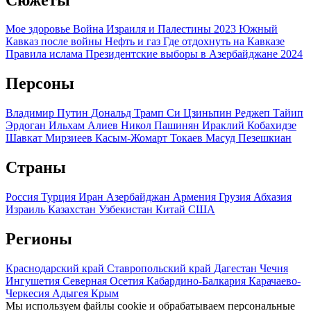
Мое здоровье
Война Израиля и Палестины 2023
Южный
Кавказ после войны
Нефть и газ
Где отдохнуть на Кавказе
Правила ислама
Президентские выборы в Азербайджане 2024
Персоны
Владимир Путин
Дональд Трамп
Си Цзиньпин
Реджеп Тайип
Эрдоган
Ильхам Алиев
Никол Пашинян
Ираклий Кобахидзе
Шавкат Мирзиеев
Касым-Жомарт Токаев
Масуд Пезешкиан
Страны
Россия
Турция
Иран
Азербайджан
Армения
Грузия
Абхазия
Израиль
Казахстан
Узбекистан
Китай
США
Регионы
Краснодарский край
Ставропольский край
Дагестан
Чечня
Ингушетия
Северная Осетия
Кабардино-Балкария
Карачаево-
Черкесия
Адыгея
Крым
Мы используем файлы cookie и обрабатываем персональные