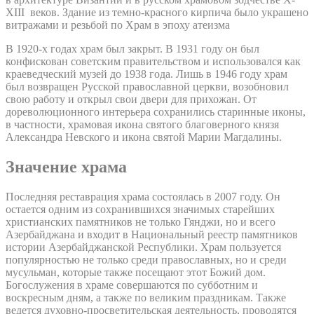
XIII веков. Здание из темно-красного кирпича было украшено
витражами и резьбой по Храм в эпоху атеизма
В 1920-х годах храм был закрыт. В 1931 году он был
конфискован советским правительством и использовался как
краеведческий музей до 1938 года. Лишь в 1946 году храм
был возвращен Русской православной церкви, возобновил
свою работу и открыл свои двери для прихожан. От
дореволюционного интерьера сохранились старинные иконы,
в частности, храмовая икона святого благоверного князя
Александра Невского и икона святой Марии Магдалины.
Значение храма
Последняя реставрация храма состоялась в 2007 году. Он
остается одним из сохранившихся значимых старейших
христианских памятников не только Гянджи, но и всего
Азербайджана и входит в Национальный реестр памятников
истории Азербайджанской Республики. Храм пользуется
популярностью не только среди православных, но и среди
мусульман, которые также посещают этот Божий дом.
Богослужения в храме совершаются по субботним и
воскресным дням, а также по великим праздникам. Также
ведется духовно-просветительская деятельность, проводятся