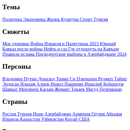
Темы
Политика
Экономика
Жизнь
Культура
Спорт
Туризм
Сюжеты
Мое здоровье
Война Израиля и Палестины 2023
Южный
Кавказ после войны
Нефть и газ
Где отдохнуть на Кавказе
Правила ислама
Президентские выборы в Азербайджане 2024
Персоны
Владимир Путин
Дональд Трамп
Си Цзиньпин
Реджеп Тайип
Эрдоган
Ильхам Алиев
Никол Пашинян
Ираклий Кобахидзе
Шавкат Мирзиеев
Касым-Жомарт Токаев
Масуд Пезешкиан
Страны
Россия
Турция
Иран
Азербайджан
Армения
Грузия
Абхазия
Израиль
Казахстан
Узбекистан
Китай
США