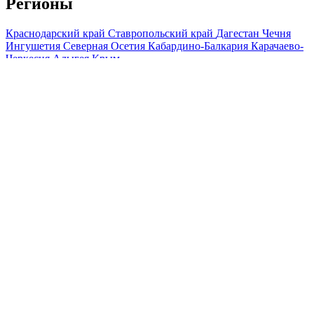
Регионы
Краснодарский край
Ставропольский край
Дагестан
Чечня
Ингушетия
Северная Осетия
Кабардино-Балкария
Карачаево-
Черкесия
Адыгея
Крым
Мы используем файлы cookie и обрабатываем персональные
данные с использованием Яндекс Метрики, чтобы обеспечить
вам наилучшее взаимодействие с нашим веб-сайтом.
ОК