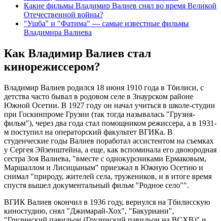
Какие фильмы Владимир Валиев снял во время Великой
Отечественной войны?
"Ушба" и "Фатима" — самые известные фильмы
Владимира Валиева
Как Владимир Валиев стал
кинорежиссером?
Владимир Валиев родился 18 июня 1910 года в Тбилиси, с
детства часто бывал в родовом селе в Знаурском районе
Южной Осетии. В 1927 году он начал учиться в школе-студии
при Госкинпроме Грузии (так тогда называлась "Грузия-
фильм"), через два года стал помощником режиссера, а в 1931-
м поступил на операторский факультет ВГИКа. В
студенческие годы Валиев поработал ассистентом на съемках
у Сергея Эйзенштейна, а еще, как вспоминала его двоюродная
сестра Зоя Валиева, "вместе с однокурсниками Ермаковым,
Маршаллом и Лисицыным" приезжал в Южную Осетию и
снимал "природу, жителей села, тружеников, и в итоге время
спустя вышел документальный фильм "Родное село"".
ВГИК Валиев окончил в 1936 году, вернулся на Тбилисскую
киностудию, снял "Джимарай-Хох", "Бакуриани",
"Грузинский павильон (Грузинский павильон на ВСХВ)" и