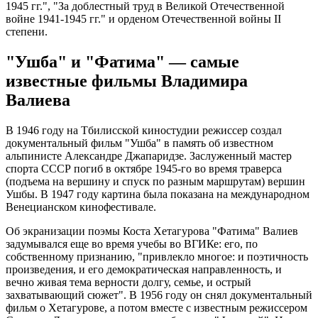
1945 гг.", "За доблестный труд в Великой Отечественной
войне 1941-1945 гг." и орденом Отечественной войны II
степени.
"Ушба" и "Фатима" — самые
известные фильмы Владимира
Валиева
В 1946 году на Тбилисской киностудии режиссер создал
документальный фильм "Ушба" в память об известном
альпинисте Александре Джапаридзе. Заслуженный мастер
спорта СССР погиб в октябре 1945-го во время траверса
(подъема на вершину и спуск по разным маршрутам) вершин
Ушбы. В 1947 году картина была показана на международном
Венецианском кинофестивале.
Об экранизации поэмы Коста Хетагурова "Фатима" Валиев
задумывался еще во время учебы во ВГИКе: его, по
собственному признанию, "привлекло многое: и поэтичность
произведения, и его демократическая направленность, и
вечно живая тема верности долгу, семье, и острый
захватывающий сюжет". В 1956 году он снял документальный
фильм о Хетагурове, а потом вместе с известным режиссером