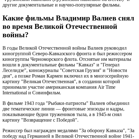
другие документальные и научно-популярные фильмы.
Какие фильмы Владимир Валиев снял
во время Великой Отечественной
войны?
В годы Великой Отечественной войны Валиев руководил
киногруппой Северо-Кавказского фронта и был режиссером
киногруппы Черноморского флота. Отснятые им материалы
вошли в документальные фильмы "Кавказ" и "Генерал
Леселидзе", киножурналы "Советская Грузия" и "Новости
дня", а позже Роман Кармен включил их в многосерийную
картину "Великая Отечественная", в создании которой
принимали участие американская компания Air Time
International и Совинфильм.
В фильме 1943 года "Рыбаки-патриоты" Валиев объединил
две тематические линии — фронтовые эпизоды и кадры,
показывающие будни тружеников тыла, а в 1945-м снял
картину "Возвращение с Победой".
Режиссер был награжден медалями "За оборону Кавказа", "За
победу над Германией в Великой Отечественной войне 1941-