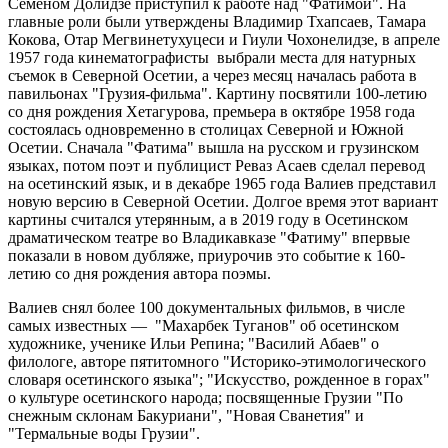
Семеном Долидзе приступил к работе над "Фатимой". На
главные роли были утверждены Владимир Тхапсаев, Тамара
Кокова, Отар Мегвинетухуцеси и Гиули Чохонелидзе, в апреле
1957 года кинематографисты выбрали места для натурных
съемок в Северной Осетии, а через месяц началась работа в
павильонах "Грузия-фильма". Картину посвятили 100-летию
со дня рождения Хетагурова, премьера в октябре 1958 года
состоялась одновременно в столицах Северной и Южной
Осетии. Сначала "Фатима" вышла на русском и грузинском
языках, потом поэт и публицист Реваз Асаев сделал перевод
на осетинский язык, и в декабре 1965 года Валиев представил
новую версию в Северной Осетии. Долгое время этот вариант
картины считался утерянным, а в 2019 году в Осетинском
драматическом театре во Владикавказе "Фатиму" впервые
показали в новом дубляже, приурочив это событие к 160-
летию со дня рождения автора поэмы.
Валиев снял более 100 документальных фильмов, в числе
самых известных — "Махарбек Туганов" об осетинском
художнике, ученике Ильи Репина; "Василий Абаев" о
филологе, авторе пятитомного "Историко-этимологического
словаря осетинского языка"; "Искусство, рожденное в горах"
о культуре осетинского народа; посвященные Грузии "По
снежным склонам Бакуриани", "Новая Сванетия" и
"Термальные воды Грузии".