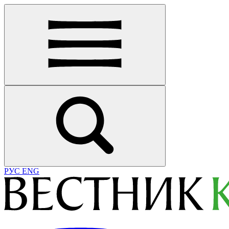
РУС
ENG