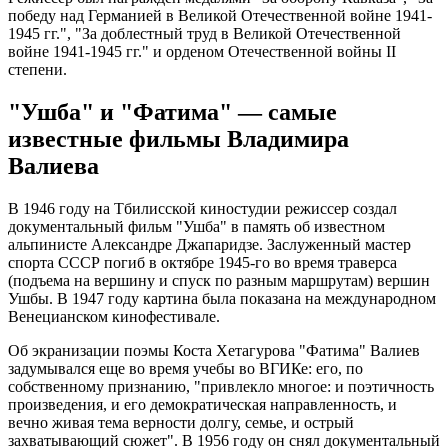
победу над Германией в Великой Отечественной войне 1941-
1945 гг.", "За доблестный труд в Великой Отечественной
войне 1941-1945 гг." и орденом Отечественной войны II
степени.
"Ушба" и "Фатима" — самые
известные фильмы Владимира
Валиева
В 1946 году на Тбилисской киностудии режиссер создал
документальный фильм "Ушба" в память об известном
альпинисте Александре Джапаридзе. Заслуженный мастер
спорта СССР погиб в октябре 1945-го во время траверса
(подъема на вершину и спуск по разным маршрутам) вершин
Ушбы. В 1947 году картина была показана на международном
Венецианском кинофестивале.
Об экранизации поэмы Коста Хетагурова "Фатима" Валиев
задумывался еще во время учебы во ВГИКе: его, по
собственному признанию, "привлекло многое: и поэтичность
произведения, и его демократическая направленность, и
вечно живая тема верности долгу, семье, и острый
захватывающий сюжет". В 1956 году он снял документальный