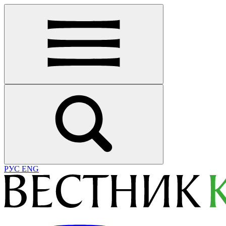
РУС
ENG