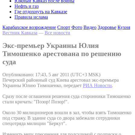
Южный Кавказ после войны
Нефть и газ
Где отдохнуть на Кавказе
Правила ислама
Карабахское возрождение
Спорт
Фото
Видео
Здоровье
Кухня
Вестник Кавказа
—
Все новости
Экс-премьер Украины Юлия
Тимошенко арестована по решению
суда
Опубликовано: 17:43, 5 авг 2011 (UTC+3 MSK)
Печерский районный суд Киева арестовал экс-премьера
Украины Юлию Тимошенко, передает
РИА Новости
.
Сразу после оглашения решения суда сторонники Тимошенко
стали кричать: "Позор! Позор!".
Около 30 милиционеров вошли в зал, чтобы взять Тимошенко
под стражу. В здание суда со двора забежали сотрудники
спецотряда милиции "Беркут".
Изменить меру пресечения для подсудимой с подписки о