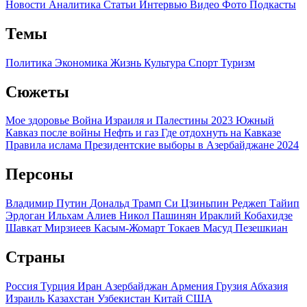
Новости
Аналитика
Статьи
Интервью
Видео
Фото
Подкасты
Темы
Политика
Экономика
Жизнь
Культура
Спорт
Туризм
Сюжеты
Мое здоровье
Война Израиля и Палестины 2023
Южный
Кавказ после войны
Нефть и газ
Где отдохнуть на Кавказе
Правила ислама
Президентские выборы в Азербайджане 2024
Персоны
Владимир Путин
Дональд Трамп
Си Цзиньпин
Реджеп Тайип
Эрдоган
Ильхам Алиев
Никол Пашинян
Ираклий Кобахидзе
Шавкат Мирзиеев
Касым-Жомарт Токаев
Масуд Пезешкиан
Страны
Россия
Турция
Иран
Азербайджан
Армения
Грузия
Абхазия
Израиль
Казахстан
Узбекистан
Китай
США