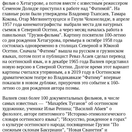
фильм о Хетагурове, а потом вместе с известным режиссером
Семеном Долидзе приступил к работе над "Фатимой". На
главные роли были утверждены Владимир Тхапсаев, Тамара
Кокова, Отар Мегвинетухуцеси и Гиули Чохонелидзе, в апреле
1957 года кинематографисты выбрали места для натурных
съемок в Северной Осетии, а через месяц началась работа в
павильонах "Грузия-фильма". Картину посвятили 100-летию
со дня рождения Хетагурова, премьера в октябре 1958 года
состоялась одновременно в столицах Северной и Южной
Осетии. Сначала "Фатима" вышла на русском и грузинском
языках, потом поэт и публицист Реваз Асаев сделал перевод
на осетинский язык, и в декабре 1965 года Валиев представил
новую версию в Северной Осетии. Долгое время этот вариант
картины считался утерянным, а в 2019 году в Осетинском
драматическом театре во Владикавказе "Фатиму" впервые
показали в новом дубляже, приурочив это событие к 160-
летию со дня рождения автора поэмы.
Валиев снял более 100 документальных фильмов, в числе
самых известных — "Махарбек Туганов" об осетинском
художнике, ученике Ильи Репина; "Василий Абаев" о
филологе, авторе пятитомного "Историко-этимологического
словаря осетинского языка"; "Искусство, рожденное в горах"
о культуре осетинского народа; посвященные Грузии "По
снежным склонам Бакуриани", "Новая Сванетия" и