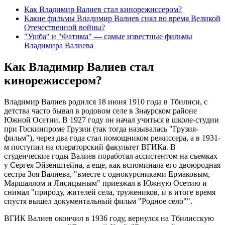
Как Владимир Валиев стал кинорежиссером?
Какие фильмы Владимир Валиев снял во время Великой
Отечественной войны?
"Ушба" и "Фатима" — самые известные фильмы
Владимира Валиева
Как Владимир Валиев стал
кинорежиссером?
Владимир Валиев родился 18 июня 1910 года в Тбилиси, с
детства часто бывал в родовом селе в Знаурском районе
Южной Осетии. В 1927 году он начал учиться в школе-студии
при Госкинпроме Грузии (так тогда называлась "Грузия-
фильм"), через два года стал помощником режиссера, а в 1931-
м поступил на операторский факультет ВГИКа. В
студенческие годы Валиев поработал ассистентом на съемках
у Сергея Эйзенштейна, а еще, как вспоминала его двоюродная
сестра Зоя Валиева, "вместе с однокурсниками Ермаковым,
Маршаллом и Лисицыным" приезжал в Южную Осетию и
снимал "природу, жителей села, тружеников, и в итоге время
спустя вышел документальный фильм "Родное село"".
ВГИК Валиев окончил в 1936 году, вернулся на Тбилисскую