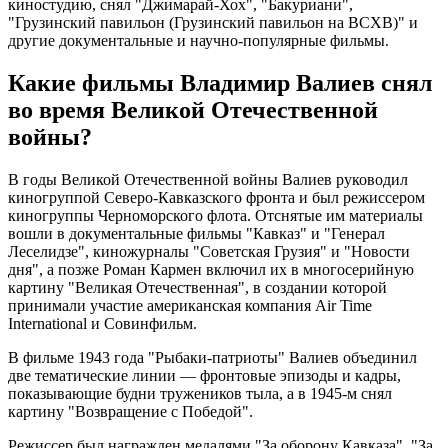
киностудию, снял "Джимарай-Хох", "Бакуриани",
"Грузинский павильон (Грузинский павильон на ВСХВ)" и
другие документальные и научно-популярные фильмы.
Какие фильмы Владимир Валиев снял
во время Великой Отечественной
войны?
В годы Великой Отечественной войны Валиев руководил
киногруппой Северо-Кавказского фронта и был режиссером
киногруппы Черноморского флота. Отснятые им материалы
вошли в документальные фильмы "Кавказ" и "Генерал
Леселидзе", киножурналы "Советская Грузия" и "Новости
дня", а позже Роман Кармен включил их в многосерийную
картину "Великая Отечественная", в создании которой
принимали участие американская компания Air Time
International и Совинфильм.
В фильме 1943 года "Рыбаки-патриоты" Валиев объединил
две тематические линии — фронтовые эпизоды и кадры,
показывающие будни тружеников тыла, а в 1945-м снял
картину "Возвращение с Победой".
Режиссер был награжден медалями "За оборону Кавказа", "За