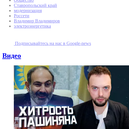
Общество
Ставропольский край
модернизация
Россети
Владимир Владимиров
электроэнергетика
Подписывайтесь на наc в Google-news
Видео