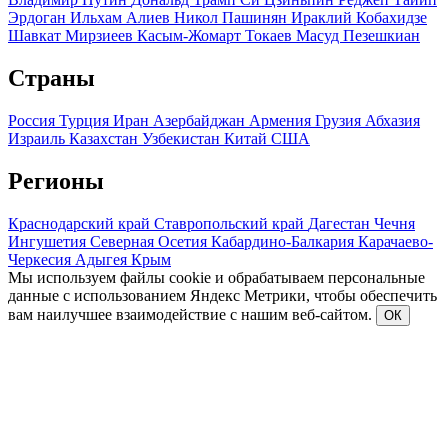
Эрдоган
Ильхам Алиев
Никол Пашинян
Ираклий Кобахидзе
Шавкат Мирзиеев
Касым-Жомарт Токаев
Масуд Пезешкиан
Страны
Россия
Турция
Иран
Азербайджан
Армения
Грузия
Абхазия
Израиль
Казахстан
Узбекистан
Китай
США
Регионы
Краснодарский край
Ставропольский край
Дагестан
Чечня
Ингушетия
Северная Осетия
Кабардино-Балкария
Карачаево-
Черкесия
Адыгея
Крым
Мы используем файлы cookie и обрабатываем персональные
данные с использованием Яндекс Метрики, чтобы обеспечить
вам наилучшее взаимодействие с нашим веб-сайтом.
ОК