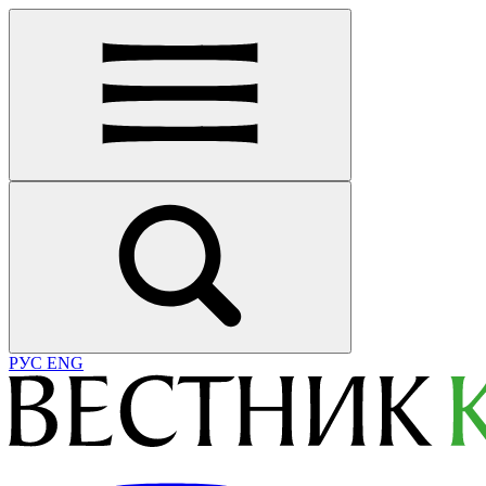
РУС
ENG