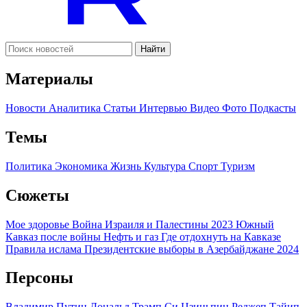
Найти
Материалы
Новости
Аналитика
Статьи
Интервью
Видео
Фото
Подкасты
Темы
Политика
Экономика
Жизнь
Культура
Спорт
Туризм
Сюжеты
Мое здоровье
Война Израиля и Палестины 2023
Южный
Кавказ после войны
Нефть и газ
Где отдохнуть на Кавказе
Правила ислама
Президентские выборы в Азербайджане 2024
Персоны
Владимир Путин
Дональд Трамп
Си Цзиньпин
Реджеп Тайип