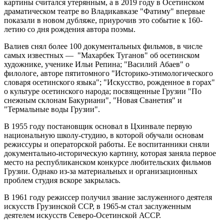
картины считался утерянным, а в 2019 году в Осетинском
драматическом театре во Владикавказе "Фатиму" впервые
показали в новом дубляже, приурочив это событие к 160-
летию со дня рождения автора поэмы.
Валиев снял более 100 документальных фильмов, в числе
самых известных — "Махарбек Туганов" об осетинском
художнике, ученике Ильи Репина; "Василий Абаев" о
филологе, авторе пятитомного "Историко-этимологического
словаря осетинского языка"; "Искусство, рожденное в горах"
о культуре осетинского народа; посвященные Грузии "По
снежным склонам Бакуриани", "Новая Сванетия" и
"Термальные воды Грузии".
В 1955 году постановщик основал в Цхинвале первую
национальную школу-студию, в которой обучали основам
режиссуры и операторской работы. Ее воспитанники сняли
документально-историческую картину, которая заняла первое
место на республиканском конкурсе любительских фильмов
Грузии. Однако из-за материальных и организационных
проблем студия вскоре закрылась.
В 1961 году режиссер получил звание заслуженного деятеля
искусств Грузинской ССР, в 1965-м стал заслуженным
деятелем искусств Северо-Осетинской АССР.