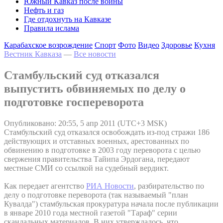
Южный Кавказ после войны
Нефть и газ
Где отдохнуть на Кавказе
Правила ислама
Карабахское возрождение
Спорт
Фото
Видео
Здоровье
Кухня
Вестник Кавказа
—
Все новости
Стамбульский суд отказался
выпустить обвиняемых по делу о
подготовке госпереворота
Опубликовано: 20:55, 5 апр 2011 (UTC+3 MSK)
Стамбульский суд отказался освобождать из-под стражи 186
действующих и отставных военных, арестованных по
обвинению в подготовке в 2003 году переворота с целью
свержения правительства Тайипа Эрдогана, передают
местные СМИ со ссылкой на судебный вердикт.
Как передает агентство
РИА Новости
, разбирательство по
делу о подготовке переворота (так называемый "план
Кувалда") стамбульская прокуратура начала после публикации
в январе 2010 года местной газетой "Тараф" серии
скандальных материалов. В них утверждалось, что