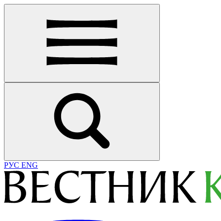
РУС
ENG