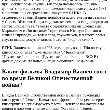
при Госкинпроме Грузии (так тогда называлась "Грузия-
фильм"), через два года стал помощником режиссера, а в 1931-
м поступил на операторский факультет ВГИКа. В
студенческие годы Валиев поработал ассистентом на съемках
у Сергея Эйзенштейна, а еще, как вспоминала его двоюродная
сестра Зоя Валиева, "вместе с однокурсниками Ермаковым,
Маршаллом и Лисицыным" приезжал в Южную Осетию и
снимал "природу, жителей села, тружеников, и в итоге время
спустя вышел документальный фильм "Родное село"".
ВГИК Валиев окончил в 1936 году, вернулся на Тбилисскую
киностудию, снял "Джимарай-Хох", "Бакуриани",
"Грузинский павильон (Грузинский павильон на ВСХВ)" и
другие документальные и научно-популярные фильмы.
Какие фильмы Владимир Валиев снял
во время Великой Отечественной
войны?
В годы Великой Отечественной войны Валиев руководил
киногруппой Северо-Кавказского фронта и был режиссером
киногруппы Черноморского флота. Отснятые им материалы
вошли в документальные фильмы "Кавказ" и "Генерал