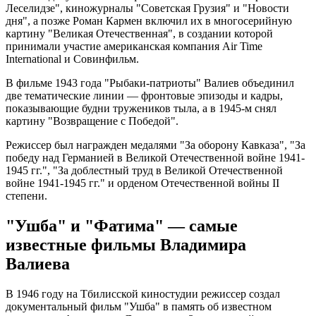
Леселидзе", киножурналы "Советская Грузия" и "Новости
дня", а позже Роман Кармен включил их в многосерийную
картину "Великая Отечественная", в создании которой
принимали участие американская компания Air Time
International и Совинфильм.
В фильме 1943 года "Рыбаки-патриоты" Валиев объединил
две тематические линии — фронтовые эпизоды и кадры,
показывающие будни тружеников тыла, а в 1945-м снял
картину "Возвращение с Победой".
Режиссер был награжден медалями "За оборону Кавказа", "За
победу над Германией в Великой Отечественной войне 1941-
1945 гг.", "За доблестный труд в Великой Отечественной
войне 1941-1945 гг." и орденом Отечественной войны II
степени.
"Ушба" и "Фатима" — самые
известные фильмы Владимира
Валиева
В 1946 году на Тбилисской киностудии режиссер создал
документальный фильм "Ушба" в память об известном