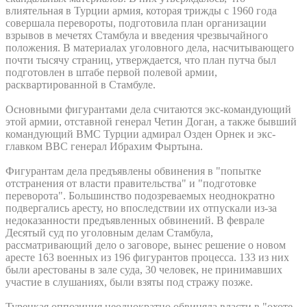
влиятельная в Турции армия, которая трижды с 1960 года
совершала перевороты, подготовила план организации
взрывов в мечетях Стамбула и введения чрезвычайного
положения. В материалах уголовного дела, насчитывающего
почти тысячу страниц, утверждается, что план путча был
подготовлен в штабе первой полевой армии,
расквартированной в Стамбуле.
Основными фигурантами дела считаются экс-командующий
этой армии, отставной генерал Четин Доган, а также бывший
командующий ВМС Турции адмирал Озден Орнек и экс-
главком ВВС генерал Ибрахим Фыртына.
Фигурантам дела предъявлены обвинения в "попытке
отстранения от власти правительства" и "подготовке
переворота". Большинство подозреваемых неоднократно
подвергались аресту, но впоследствии их отпускали из-за
недоказанности предъявленных обвинений. В феврале
Десятый суд по уголовным делам Стамбула,
рассматривающий дело о заговоре, вынес решение о новом
аресте 163 военных из 196 фигурантов процесса. 133 из них
были арестованы в зале суда, 30 человек, не принимавших
участие в слушаниях, были взяты под стражу позже.
Турецкая оппозиция неоднократно обвиняла власти в "охоте