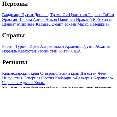
Персоны
Владимир Путин
Дональд Трамп
Си Цзиньпин
Реджеп Тайип
Эрдоган
Ильхам Алиев
Никол Пашинян
Ираклий Кобахидзе
Шавкат Мирзиеев
Касым-Жомарт Токаев
Масуд Пезешкиан
Страны
Россия
Турция
Иран
Азербайджан
Армения
Грузия
Абхазия
Израиль
Казахстан
Узбекистан
Китай
США
Регионы
Краснодарский край
Ставропольский край
Дагестан
Чечня
Ингушетия
Северная Осетия
Кабардино-Балкария
Карачаево-
Черкесия
Адыгея
Крым
Мы используем файлы cookie и обрабатываем персональные
данные с использованием Яндекс Метрики, чтобы обеспечить
вам наилучшее взаимодействие с нашим веб-сайтом.
ОК