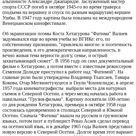
альпинисте Александре Джапаридзе. Заслуженный мастер
спорта СССР погиб в октябре 1945-го во время траверса
(подъема на вершину и спуск по разным маршрутам) вершин
Ушбы. В 1947 году картина была показана на международном
Венецианском кинофестивале.
Об экранизации поэмы Коста Хетагурова "Фатима" Валиев
задумывался еще во время учебы во ВГИКе: его, по
собственному признанию, "привлекло многое: и поэтичность
произведения, и его демократическая направленность, и
вечно живая тема верности долгу, семье, и острый
захватывающий сюжет". В 1956 году он снял документальный
фильм о Хетагурове, а потом вместе с известным режиссером
Семеном Долидзе приступил к работе над "Фатимой". На
главные роли были утверждены Владимир Тхапсаев, Тамара
Кокова, Отар Мегвинетухуцеси и Гиули Чохонелидзе, в апреле
1957 года кинематографисты выбрали места для натурных
съемок в Северной Осетии, а через месяц началась работа в
павильонах "Грузия-фильма". Картину посвятили 100-летию
со дня рождения Хетагурова, премьера в октябре 1958 года
состоялась одновременно в столицах Северной и Южной
Осетии. Сначала "Фатима" вышла на русском и грузинском
языках, потом поэт и публицист Реваз Асаев сделал перевод
на осетинский язык, и в декабре 1965 года Валиев представил
новую версию в Северной Осетии. Долгое время этот вариант