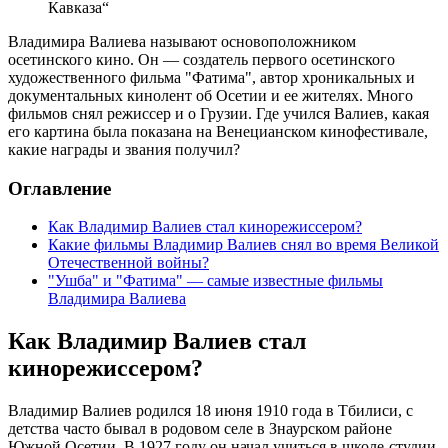
Кавказа“
Владимира Валиева называют основоположником
осетинского кино. Он — создатель первого осетинского
художественного фильма "Фатима", автор хроникальных и
документальных кинолент об Осетии и ее жителях. Много
фильмов снял режиссер и о Грузии. Где учился Валиев, какая
его картина была показана на Венецианском кинофестивале,
какие награды и звания получил?
Оглавление
Как Владимир Валиев стал кинорежиссером?
Какие фильмы Владимир Валиев снял во время Великой
Отечественной войны?
"Ушба" и "Фатима" — самые известные фильмы
Владимира Валиева
Как Владимир Валиев стал
кинорежиссером?
Владимир Валиев родился 18 июня 1910 года в Тбилиси, с
детства часто бывал в родовом селе в Знаурском районе
Южной Осетии. В 1927 году он начал учиться в школе-студии