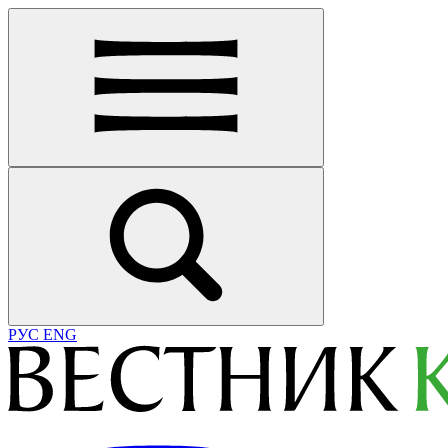
РУС
ENG