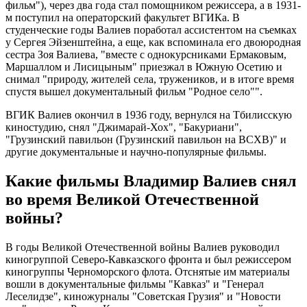
фильм"), через два года стал помощником режиссера, а в 1931-
м поступил на операторский факультет ВГИКа. В
студенческие годы Валиев поработал ассистентом на съемках
у Сергея Эйзенштейна, а еще, как вспоминала его двоюродная
сестра Зоя Валиева, "вместе с однокурсниками Ермаковым,
Маршаллом и Лисицыным" приезжал в Южную Осетию и
снимал "природу, жителей села, тружеников, и в итоге время
спустя вышел документальный фильм "Родное село"".
ВГИК Валиев окончил в 1936 году, вернулся на Тбилисскую
киностудию, снял "Джимарай-Хох", "Бакуриани",
"Грузинский павильон (Грузинский павильон на ВСХВ)" и
другие документальные и научно-популярные фильмы.
Какие фильмы Владимир Валиев снял
во время Великой Отечественной
войны?
В годы Великой Отечественной войны Валиев руководил
киногруппой Северо-Кавказского фронта и был режиссером
киногруппы Черноморского флота. Отснятые им материалы
вошли в документальные фильмы "Кавказ" и "Генерал
Леселидзе", киножурналы "Советская Грузия" и "Новости