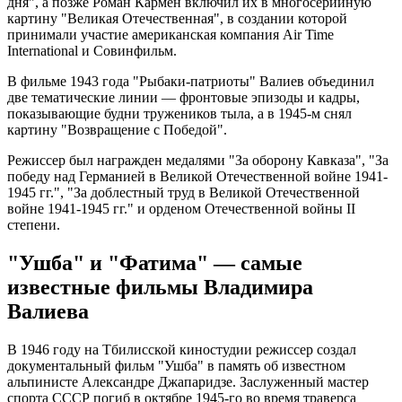
дня", а позже Роман Кармен включил их в многосерийную
картину "Великая Отечественная", в создании которой
принимали участие американская компания Air Time
International и Совинфильм.
В фильме 1943 года "Рыбаки-патриоты" Валиев объединил
две тематические линии — фронтовые эпизоды и кадры,
показывающие будни тружеников тыла, а в 1945-м снял
картину "Возвращение с Победой".
Режиссер был награжден медалями "За оборону Кавказа", "За
победу над Германией в Великой Отечественной войне 1941-
1945 гг.", "За доблестный труд в Великой Отечественной
войне 1941-1945 гг." и орденом Отечественной войны II
степени.
"Ушба" и "Фатима" — самые
известные фильмы Владимира
Валиева
В 1946 году на Тбилисской киностудии режиссер создал
документальный фильм "Ушба" в память об известном
альпинисте Александре Джапаридзе. Заслуженный мастер
спорта СССР погиб в октябре 1945-го во время траверса