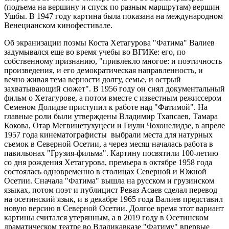
(подъема на вершину и спуск по разным маршрутам) вершин
Ушбы. В 1947 году картина была показана на международном
Венецианском кинофестивале.
Об экранизации поэмы Коста Хетагурова "Фатима" Валиев
задумывался еще во время учебы во ВГИКе: его, по
собственному признанию, "привлекло многое: и поэтичность
произведения, и его демократическая направленность, и
вечно живая тема верности долгу, семье, и острый
захватывающий сюжет". В 1956 году он снял документальный
фильм о Хетагурове, а потом вместе с известным режиссером
Семеном Долидзе приступил к работе над "Фатимой". На
главные роли были утверждены Владимир Тхапсаев, Тамара
Кокова, Отар Мегвинетухуцеси и Гиули Чохонелидзе, в апреле
1957 года кинематографисты выбрали места для натурных
съемок в Северной Осетии, а через месяц началась работа в
павильонах "Грузия-фильма". Картину посвятили 100-летию
со дня рождения Хетагурова, премьера в октябре 1958 года
состоялась одновременно в столицах Северной и Южной
Осетии. Сначала "Фатима" вышла на русском и грузинском
языках, потом поэт и публицист Реваз Асаев сделал перевод
на осетинский язык, и в декабре 1965 года Валиев представил
новую версию в Северной Осетии. Долгое время этот вариант
картины считался утерянным, а в 2019 году в Осетинском
драматическом театре во Владикавказе "Фатиму" впервые