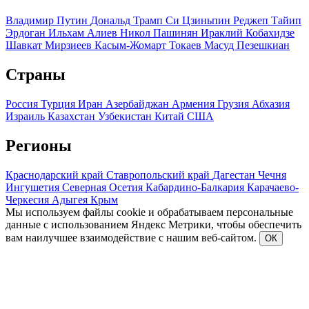
Владимир Путин
Дональд Трамп
Си Цзиньпин
Реджеп Тайип
Эрдоган
Ильхам Алиев
Никол Пашинян
Ираклий Кобахидзе
Шавкат Мирзиеев
Касым-Жомарт Токаев
Масуд Пезешкиан
Страны
Россия
Турция
Иран
Азербайджан
Армения
Грузия
Абхазия
Израиль
Казахстан
Узбекистан
Китай
США
Регионы
Краснодарский край
Ставропольский край
Дагестан
Чечня
Ингушетия
Северная Осетия
Кабардино-Балкария
Карачаево-
Черкесия
Адыгея
Крым
Мы используем файлы cookie и обрабатываем персональные
данные с использованием Яндекс Метрики, чтобы обеспечить
вам наилучшее взаимодействие с нашим веб-сайтом.
ОК