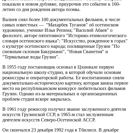
показали в новом дубляже, приурочив это событие к 160-
летию со дня рождения автора поэмы.
Валиев снял более 100 документальных фильмов, в числе
самых известных — "Махарбек Туганов" об осетинском
художнике, ученике Ильи Репина; "Василий Абаев" о
филологе, авторе пятитомного "Историко-этимологического
словаря осетинского языка"; "Искусство, рожденное в горах"
о культуре осетинского народа; посвященные Грузии "По
снежным склонам Бакуриани", "Новая Сванетия" и
"Термальные воды Грузии".
В 1955 году постановщик основал в Цхинвале первую
национальную школу-студию, в которой обучали основам
режиссуры и операторской работы. Ее воспитанники сняли
документально-историческую картину, которая заняла первое
место на республиканском конкурсе любительских фильмов
Грузии. Однако из-за материальных и организационных
проблем студия вскоре закрылась.
В 1961 году режиссер получил звание заслуженного деятеля
искусств Грузинской ССР, в 1965-м стал заслуженным
деятелем искусств Северо-Осетинской АССР.
Он скончался 23 декабря 1992 года в Тбилиси. В декабре