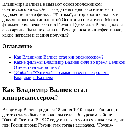
Владимира Валиева называют основоположником
осетинского кино. Он — создатель первого осетинского
художественного фильма "Фатима", автор хроникальных и
документальных кинолент об Осетии и ее жителях. Много
фильмов снял режиссер и о Грузии. Где учился Валиев, какая
его картина была показана на Венецианском кинофестивале,
какие награды и звания получил?
Оглавление
Как Владимир Валиев стал кинорежиссером?
Какие фильмы Владимир Валиев снял во время Великой
Отечественной войны?
"Ушба" и "Фатима" — самые известные фильмы
Владимира Валиева
Как Владимир Валиев стал
кинорежиссером?
Владимир Валиев родился 18 июня 1910 года в Тбилиси, с
детства часто бывал в родовом селе в Знаурском районе
Южной Осетии. В 1927 году он начал учиться в школе-студии
при Госкинпроме Грузии (так тогда называлась "Грузия-