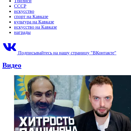
Тбилиси
СССР
искусство
спорт на Кавказе
культура на Кавказе
искусство на Кавказе
награды
Подписывайтесь на нашу страницу "ВКонтакте"
Видео