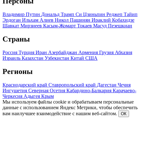
Персоны
Владимир Путин
Дональд Трамп
Си Цзиньпин
Реджеп Тайип
Эрдоган
Ильхам Алиев
Никол Пашинян
Ираклий Кобахидзе
Шавкат Мирзиеев
Касым-Жомарт Токаев
Масуд Пезешкиан
Страны
Россия
Турция
Иран
Азербайджан
Армения
Грузия
Абхазия
Израиль
Казахстан
Узбекистан
Китай
США
Регионы
Краснодарский край
Ставропольский край
Дагестан
Чечня
Ингушетия
Северная Осетия
Кабардино-Балкария
Карачаево-
Черкесия
Адыгея
Крым
Мы используем файлы cookie и обрабатываем персональные
данные с использованием Яндекс Метрики, чтобы обеспечить
вам наилучшее взаимодействие с нашим веб-сайтом.
ОК