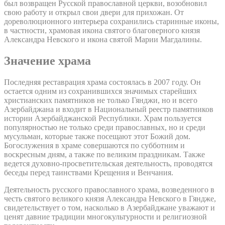
был возвращен Русской православной церкви, возобновил
свою работу и открыл свои двери для прихожан. От
дореволюционного интерьера сохранились старинные иконы,
в частности, храмовая икона святого благоверного князя
Александра Невского и икона святой Марии Магдалины.
Значение храма
Последняя реставрация храма состоялась в 2007 году. Он
остается одним из сохранившихся значимых старейших
христианских памятников не только Гянджи, но и всего
Азербайджана и входит в Национальный реестр памятников
истории Азербайджанской Республики. Храм пользуется
популярностью не только среди православных, но и среди
мусульман, которые также посещают этот Божий дом.
Богослужения в храме совершаются по субботним и
воскресным дням, а также по великим праздникам. Также
ведется духовно-просветительская деятельность, проводятся
беседы перед таинствами Крещения и Венчания.
Деятельность русского православного храма, возведенного в
честь святого великого князя Александра Невского в Гяндже,
свидетельствует о том, насколько в Азербайджане уважают и
ценят давние традиции многокультурности и религиозной