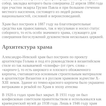
собор, закладка которого была совершена 22 апреля 1884 года
при участии экзарха Грузии Павла и при большом стечении
местного населения, состоящего из людей разных
национальностей, сословий и вероисповеданий.
Храм был построен в 1887 году на благотворительные
средства как православных, так и мусульман и носил статус
соборного, то есть особо значимого храма, служащего для
совершения богослужений духовенством нескольких церквей.
Архитектура храма
Александро-Невский храм был построен по проекту
архитектора Гольма и под его руководством в византийском
стиле из так называемой «плинфы» (от греч. слова –
«кирпич»), то есть широкого и плоского обожженного
кирпича, считавшегося основным строительным материалом
в архитектуре Византии и в русском храмовом зодчестве X-
XIII веков. Здание из темно-красного кирпича было украшено
витражами и резьбой по Храм в эпоху атеизма
В 1920-х годах храм был закрыт. В 1931 году он был
конфискован советским правительством и использовался как
краеведческий музей до 1938 года. Лишь в 1946 году храм