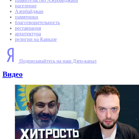
правительство Азербайджана
население
Азербайджан
памятники
благотворительность
реставрация
архитектура
религии на Кавказе
Подписывайтесь на наш Дзен-канал
Видео