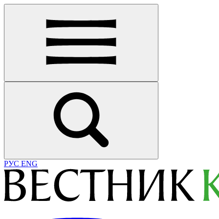
РУС
ENG