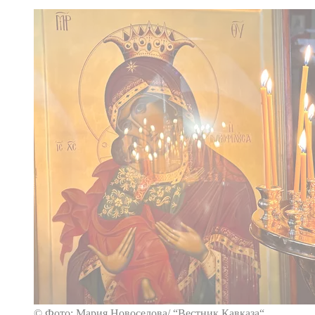
© Фото: Мария Новоселова/ “Вестник Кавказа“