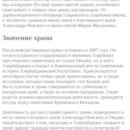
был возвращен Русской православной церкви, возобновил
свою работу и открыл свои двери для прихожан. От
дореволюционного интерьера сохранились старинные иконы,
в частности, храмовая икона святого благоверного князя
Александра Невского и икона святой Марии Магдалины.
Значение храма
Последняя реставрация храма состоялась в 2007 году. Он
остается одним из сохранившихся значимых старейших
христианских памятников не только Гянджи, но и всего
Азербайджана и входит в Национальный реестр памятников
истории Азербайджанской Республики. Храм пользуется
популярностью не только среди православных, но и среди
мусульман, которые также посещают этот Божий дом.
Богослужения в храме совершаются по субботним и
воскресным дням, а также по великим праздникам. Также
ведется духовно-просветительская деятельность, проводятся
беседы перед таинствами Крещения и Венчания.
Деятельность русского православного храма, возведенного в
честь святого великого князя Александра Невского в Гяндже,
свидетельствует о том, насколько в Азербайджане уважают и
ценят давние традиции многокультурности и религиозной