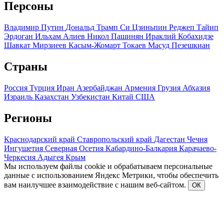
Персоны
Владимир Путин
Дональд Трамп
Си Цзиньпин
Реджеп Тайип
Эрдоган
Ильхам Алиев
Никол Пашинян
Ираклий Кобахидзе
Шавкат Мирзиеев
Касым-Жомарт Токаев
Масуд Пезешкиан
Страны
Россия
Турция
Иран
Азербайджан
Армения
Грузия
Абхазия
Израиль
Казахстан
Узбекистан
Китай
США
Регионы
Краснодарский край
Ставропольский край
Дагестан
Чечня
Ингушетия
Северная Осетия
Кабардино-Балкария
Карачаево-
Черкесия
Адыгея
Крым
Мы используем файлы cookie и обрабатываем персональные
данные с использованием Яндекс Метрики, чтобы обеспечить
вам наилучшее взаимодействие с нашим веб-сайтом.
ОК