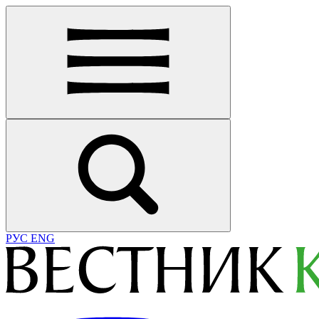
РУС
ENG