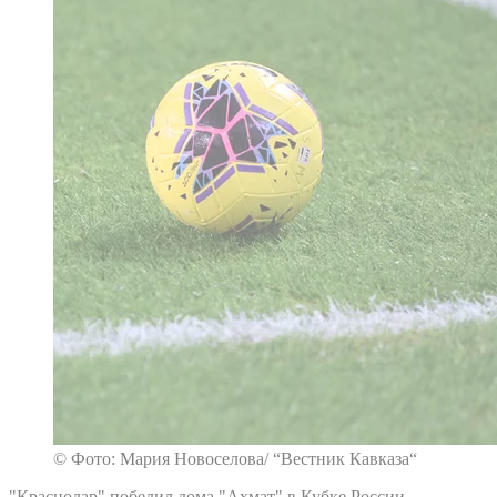
© Фото: Мария Новоселова/ “Вестник Кавказа“
"Краснодар" победил дома "Ахмат" в Кубке России.