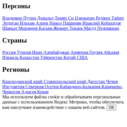
Персоны
Владимир Путин
Дональд Трамп
Си Цзиньпин
Реджеп Тайип
Эрдоган
Ильхам Алиев
Никол Пашинян
Ираклий Кобахидзе
Шавкат Мирзиеев
Касым-Жомарт Токаев
Масуд Пезешкиан
Страны
Россия
Турция
Иран
Азербайджан
Армения
Грузия
Абхазия
Израиль
Казахстан
Узбекистан
Китай
США
Регионы
Краснодарский край
Ставропольский край
Дагестан
Чечня
Ингушетия
Северная Осетия
Кабардино-Балкария
Карачаево-
Черкесия
Адыгея
Крым
Мы используем файлы cookie и обрабатываем персональные
данные с использованием Яндекс Метрики, чтобы обеспечить
вам наилучшее взаимодействие с нашим веб-сайтом.
ОК