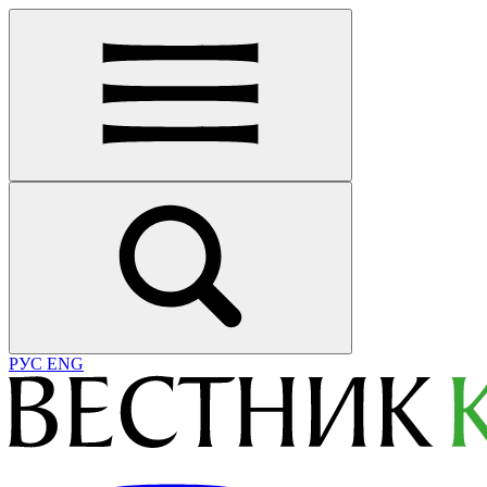
РУС
ENG