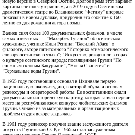
новую версию в Северной Осетии. Долгое время этот вариант
картины считался утерянным, а в 2019 году в Осетинском
драматическом театре во Владикавказе "Фатиму" впервые
показали в новом дубляже, приурочив это событие к 160-
летию со дня рождения автора поэмы.
Валиев снял более 100 документальных фильмов, в числе
самых известных — "Махарбек Туганов" об осетинском
художнике, ученике Ильи Репина; "Василий Абаев" о
филологе, авторе пятитомного "Историко-этимологического
словаря осетинского языка"; "Искусство, рожденное в горах"
о культуре осетинского народа; посвященные Грузии "По
снежным склонам Бакуриани", "Новая Сванетия" и
"Термальные воды Грузии".
В 1955 году постановщик основал в Цхинвале первую
национальную школу-студию, в которой обучали основам
режиссуры и операторской работы. Ее воспитанники сняли
документально-историческую картину, которая заняла первое
место на республиканском конкурсе любительских фильмов
Грузии. Однако из-за материальных и организационных
проблем студия вскоре закрылась.
В 1961 году режиссер получил звание заслуженного деятеля
искусств Грузинской ССР, в 1965-м стал заслуженным
деятелем искусств Северо-Осетинской АССР.