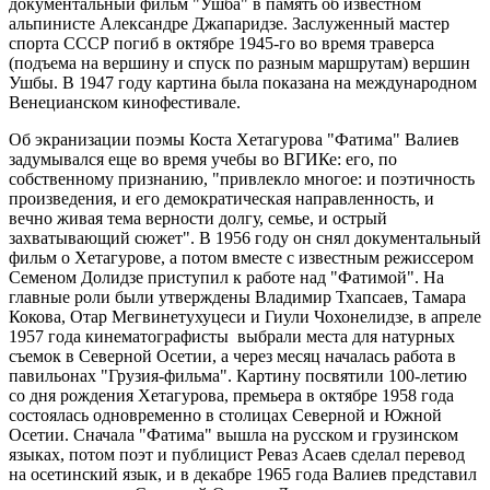
документальный фильм "Ушба" в память об известном
альпинисте Александре Джапаридзе. Заслуженный мастер
спорта СССР погиб в октябре 1945-го во время траверса
(подъема на вершину и спуск по разным маршрутам) вершин
Ушбы. В 1947 году картина была показана на международном
Венецианском кинофестивале.
Об экранизации поэмы Коста Хетагурова "Фатима" Валиев
задумывался еще во время учебы во ВГИКе: его, по
собственному признанию, "привлекло многое: и поэтичность
произведения, и его демократическая направленность, и
вечно живая тема верности долгу, семье, и острый
захватывающий сюжет". В 1956 году он снял документальный
фильм о Хетагурове, а потом вместе с известным режиссером
Семеном Долидзе приступил к работе над "Фатимой". На
главные роли были утверждены Владимир Тхапсаев, Тамара
Кокова, Отар Мегвинетухуцеси и Гиули Чохонелидзе, в апреле
1957 года кинематографисты выбрали места для натурных
съемок в Северной Осетии, а через месяц началась работа в
павильонах "Грузия-фильма". Картину посвятили 100-летию
со дня рождения Хетагурова, премьера в октябре 1958 года
состоялась одновременно в столицах Северной и Южной
Осетии. Сначала "Фатима" вышла на русском и грузинском
языках, потом поэт и публицист Реваз Асаев сделал перевод
на осетинский язык, и в декабре 1965 года Валиев представил