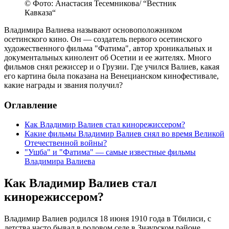
© Фото: Анастасия Тесемникова/ “Вестник
Кавказа“
Владимира Валиева называют основоположником
осетинского кино. Он — создатель первого осетинского
художественного фильма "Фатима", автор хроникальных и
документальных кинолент об Осетии и ее жителях. Много
фильмов снял режиссер и о Грузии. Где учился Валиев, какая
его картина была показана на Венецианском кинофестивале,
какие награды и звания получил?
Оглавление
Как Владимир Валиев стал кинорежиссером?
Какие фильмы Владимир Валиев снял во время Великой
Отечественной войны?
"Ушба" и "Фатима" — самые известные фильмы
Владимира Валиева
Как Владимир Валиев стал
кинорежиссером?
Владимир Валиев родился 18 июня 1910 года в Тбилиси, с
детства часто бывал в родовом селе в Знаурском районе