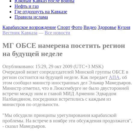
Южный Кавказ после войны
Нефть и газ
Где отдохнуть на Кавказе
Правила ислама
Карабахское возрождение
Спорт
Фото
Видео
Здоровье
Кухня
Вестник Кавказа
—
Все новости
МГ ОБСЕ намерена посетить регион
на будущей неделе
Опубликовано: 15:29, 29 окт 2009 (UTC+3 MSK)
Очередной визит сопредседателей Минской группы ОБСЕ в
регион состоится на будущей неделе. Как передает
АПА
, об
этом сообщил министр иностранных дел Эльмар Мамедъяров.
Министр отметил, что в Люксембурге не было двусторонней
встречи между ним и главой МИД Армении Эдвардом
Налбандяном, посредники встретились с каждым из
министров по отдельности.
"Мы обсудили принципы урегулирования карабахской
проблемы. На встрече в ноябре эти обсуждения продолжатся",
- сказал Мамедъяров.