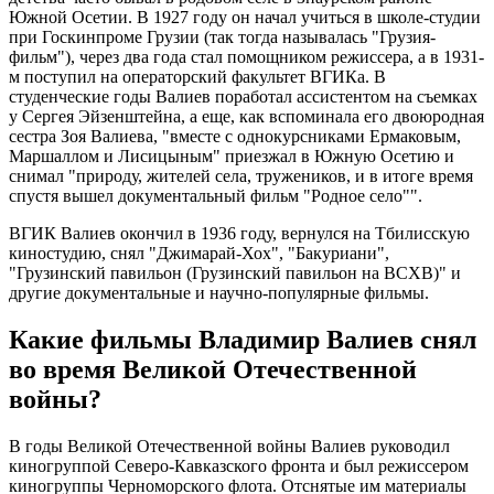
Южной Осетии. В 1927 году он начал учиться в школе-студии
при Госкинпроме Грузии (так тогда называлась "Грузия-
фильм"), через два года стал помощником режиссера, а в 1931-
м поступил на операторский факультет ВГИКа. В
студенческие годы Валиев поработал ассистентом на съемках
у Сергея Эйзенштейна, а еще, как вспоминала его двоюродная
сестра Зоя Валиева, "вместе с однокурсниками Ермаковым,
Маршаллом и Лисицыным" приезжал в Южную Осетию и
снимал "природу, жителей села, тружеников, и в итоге время
спустя вышел документальный фильм "Родное село"".
ВГИК Валиев окончил в 1936 году, вернулся на Тбилисскую
киностудию, снял "Джимарай-Хох", "Бакуриани",
"Грузинский павильон (Грузинский павильон на ВСХВ)" и
другие документальные и научно-популярные фильмы.
Какие фильмы Владимир Валиев снял
во время Великой Отечественной
войны?
В годы Великой Отечественной войны Валиев руководил
киногруппой Северо-Кавказского фронта и был режиссером
киногруппы Черноморского флота. Отснятые им материалы