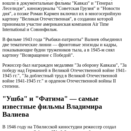
вошли в документальные фильмы "Кавказ" и "Генерал
Леселидзе", киножурналы "Советская Грузия" и "Новости
дня", а позже Роман Кармен включил их в многосерийную
картину "Великая Отечественная", в создании которой
принимали участие американская компания Air Time
International и Совинфильм.
В фильме 1943 года "Рыбаки-патриоты" Валиев объединил
две тематические линии — фронтовые эпизоды и кадры,
показывающие будни тружеников тыла, а в 1945-м снял
картину "Возвращение с Победой".
Режиссер был награжден медалями "За оборону Кавказа", "За
победу над Германией в Великой Отечественной войне 1941-
1945 гг.", "За доблестный труд в Великой Отечественной
войне 1941-1945 гг." и орденом Отечественной войны II
степени.
"Ушба" и "Фатима" — самые
известные фильмы Владимира
Валиева
В 1946 году на Тбилисской киностудии режиссер создал