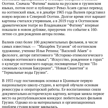
Осетии. Сначала "Фатима" вышла на русском и грузинском
языках, потом поэт и публицист Реваз Асаев сделал перевод
на осетинский язык, и в декабре 1965 года Валиев представил
новую версию в Северной Осетии. Долгое время этот вариант
картины считался утерянным, а в 2019 году в Осетинском
драматическом театре во Владикавказе "Фатиму" впервые
показали в новом дубляже, приурочив это событие к 160-
летию со дня рождения автора поэмы.
Валиев снял более 100 документальных фильмов, в числе
самых известных — "Махарбек Туганов" об осетинском
художнике, ученике Ильи Репина; "Василий Абаев" о
филологе, авторе пятитомного "Историко-этимологического
словаря осетинского языка"; "Искусство, рожденное в горах"
о культуре осетинского народа; посвященные Грузии "По
снежным склонам Бакуриани", "Новая Сванетия" и
"Термальные воды Грузии".
В 1955 году постановщик основал в Цхинвале первую
национальную школу-студию, в которой обучали основам
режиссуры и операторской работы. Ее воспитанники сняли
документально-историческую картину, которая заняла первое
место на республиканском конкурсе любительских фильмов
Грузии. Однако из-за материальных и организационных
проблем студия вскоре закрылась.