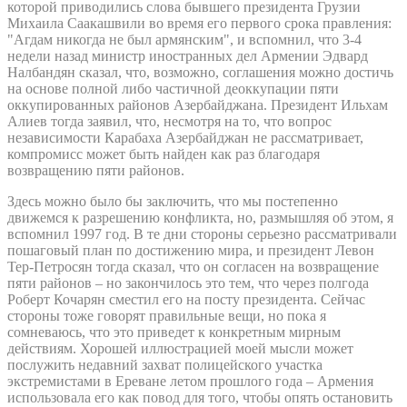
которой приводились слова бывшего президента Грузии
Михаила Саакашвили во время его первого срока правления:
"Агдам никогда не был армянским", и вспомнил, что 3-4
недели назад министр иностранных дел Армении Эдвард
Налбандян сказал, что, возможно, соглашения можно достичь
на основе полной либо частичной деоккупации пяти
оккупированных районов Азербайджана. Президент Ильхам
Алиев тогда заявил, что, несмотря на то, что вопрос
независимости Карабаха Азербайджан не рассматривает,
компромисс может быть найден как раз благодаря
возвращению пяти районов.
Здесь можно было бы заключить, что мы постепенно
движемся к разрешению конфликта, но, размышляя об этом, я
вспомнил 1997 год. В те дни стороны серьезно рассматривали
пошаговый план по достижению мира, и президент Левон
Тер-Петросян тогда сказал, что он согласен на возвращение
пяти районов – но закончилось это тем, что через полгода
Роберт Кочарян сместил его на посту президента. Сейчас
стороны тоже говорят правильные вещи, но пока я
сомневаюсь, что это приведет к конкретным мирным
действиям. Хорошей иллюстрацией моей мысли может
послужить недавний захват полицейского участка
экстремистами в Ереване летом прошлого года – Армения
использовала его как повод для того, чтобы опять остановить