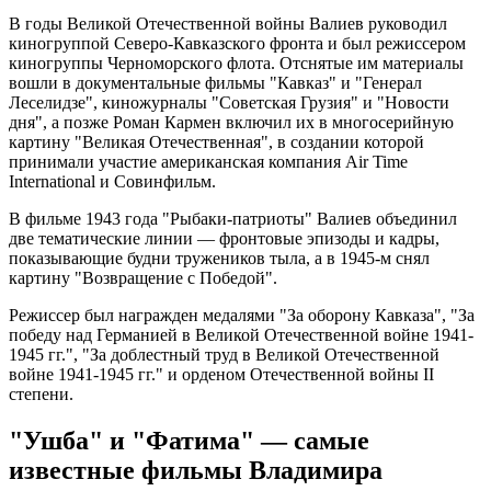
В годы Великой Отечественной войны Валиев руководил
киногруппой Северо-Кавказского фронта и был режиссером
киногруппы Черноморского флота. Отснятые им материалы
вошли в документальные фильмы "Кавказ" и "Генерал
Леселидзе", киножурналы "Советская Грузия" и "Новости
дня", а позже Роман Кармен включил их в многосерийную
картину "Великая Отечественная", в создании которой
принимали участие американская компания Air Time
International и Совинфильм.
В фильме 1943 года "Рыбаки-патриоты" Валиев объединил
две тематические линии — фронтовые эпизоды и кадры,
показывающие будни тружеников тыла, а в 1945-м снял
картину "Возвращение с Победой".
Режиссер был награжден медалями "За оборону Кавказа", "За
победу над Германией в Великой Отечественной войне 1941-
1945 гг.", "За доблестный труд в Великой Отечественной
войне 1941-1945 гг." и орденом Отечественной войны II
степени.
"Ушба" и "Фатима" — самые
известные фильмы Владимира