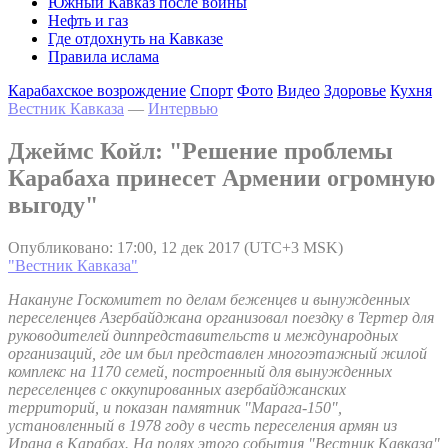
Южный Кавказ после войны
Нефть и газ
Где отдохнуть на Кавказе
Правила ислама
Карабахское возрождение
Спорт
Фото
Видео
Здоровье
Кухня
Вестник Кавказа
—
Интервью
Джеймс Койл: "Решение проблемы
Карабаха принесет Армении огромную
выгоду"
Опубликовано: 17:00, 12 дек 2017 (UTC+3 MSK)
"Вестник Кавказа"
Накануне Госкомитет по делам беженцев и вынужденных
переселенцев Азербайджана организовал поездку в Тертер для
руководителей диппредставительств и международных
организаций, где им был представлен многоэтажный жилой
комплекс на 1170 семей, построенный для вынужденных
переселенцев с оккупированных азербайджанских
территорий, и показан памятник "Марага-150",
установленный в 1978 году в честь переселения армян из
Ирана в Карабах. На полях этого события "Вестник Кавказа"