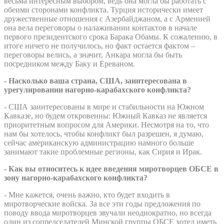
весьма интересным выбором, ведь она могла бы работать с
обеими сторонами конфликта. Турция исторически имеет
дружественные отношения с Азербайджаном, а с Арменией
она вела переговоры о налаживании контактов в начале
первого президентского срока Барака Обамы. К сожалению, в
итоге ничего не получилось, но факт остается фактом –
переговоры велись, а значит, Анкара могла бы быть
посредником между Баку и Ереваном.
- Насколько ваша страна, США, заинтересована в
урегулировании нагорно-карабахского конфликта?
- США заинтересованы в мире и стабильности на Южном
Кавказе, но будем откровенны: Южный Кавказ не является
приоритетным вопросом для Америки. Несмотря на то, что
нам бы хотелось, чтобы конфликт был разрешен, я думаю,
сейчас американскую администрацию намного больше
занимают такие проблемные регионы, как Сирия и Ирак.
- Как вы относитесь к идее введения миротворцев ОБСЕ в
зону нагорно-карабахского конфликта?
- Мне кажется, очень важно, кто будет входить в
миротворческие войска. За все эти годы предложения по
поводу ввода миротворцев звучали неоднократно, но всегда
один из сопредседателей Минской группы ОБСЕ хотел иметь