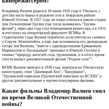
кинорежиссером?
Владимир Валиев родился 18 июня 1910 года в Тбилиси, с
детства часто бывал в родовом селе в Знаурском районе
Южной Осетии. В 1927 году он начал учиться в школе-студии
при Госкинпроме Грузии (так тогда называлась "Грузия-
фильм"), через два года стал помощником режиссера, а в 1931-
м поступил на операторский факультет ВГИКа. В
студенческие годы Валиев поработал ассистентом на съемках
у Сергея Эйзенштейна, а еще, как вспоминала его двоюродная
сестра Зоя Валиева, "вместе с однокурсниками Ермаковым,
Маршаллом и Лисицыным" приезжал в Южную Осетию и
снимал "природу, жителей села, тружеников, и в итоге время
спустя вышел документальный фильм "Родное село"".
ВГИК Валиев окончил в 1936 году, вернулся на Тбилисскую
киностудию, снял "Джимарай-Хох", "Бакуриани",
"Грузинский павильон (Грузинский павильон на ВСХВ)" и
другие документальные и научно-популярные фильмы.
Какие фильмы Владимир Валиев снял
во время Великой Отечественной
войны?