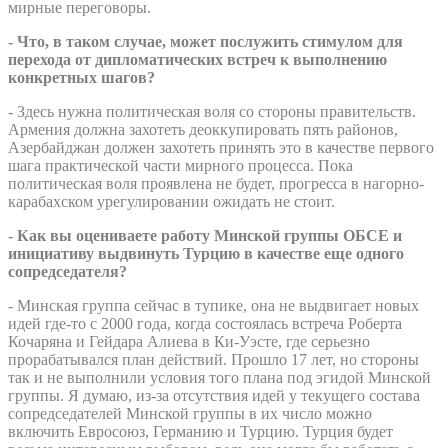
мирные переговоры.
- Что, в таком случае, может послужить стимулом для
перехода от дипломатических встреч к выполнению
конкретных шагов?
- Здесь нужна политическая воля со стороны правительств.
Армения должна захотеть деоккупировать пять районов,
Азербайджан должен захотеть принять это в качестве первого
шага практической части мирного процесса. Пока
политическая воля проявлена не будет, прогресса в нагорно-
карабахском урегулировании ожидать не стоит.
- Как вы оцениваете работу Минской группы ОБСЕ и
инициативу выдвинуть Турцию в качестве еще одного
сопредседателя?
- Минская группа сейчас в тупике, она не выдвигает новых
идей где-то с 2000 года, когда состоялась встреча Роберта
Кочаряна и Гейдара Алиева в Ки-Уэсте, где серьезно
прорабатывался план действий. Прошло 17 лет, но стороны
так и не выполнили условия того плана под эгидой Минской
группы. Я думаю, из-за отсутствия идей у текущего состава
сопредседателей Минской группы в их число можно
включить Евросоюз, Германию и Турцию. Турция будет