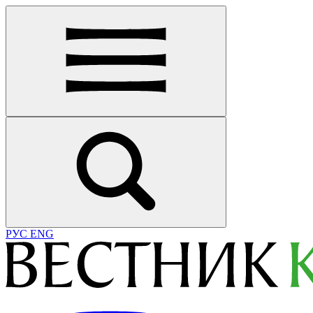
РУС
ENG