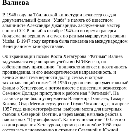
Валиева
В 1946 году на Тбилисской киностудии режиссер создал
документальный фильм "Ушба" в память об известном
альпинисте Александре Джапаридзе. Заслуженный мастер
спорта СССР погиб в октябре 1945-го во время траверса
(подъема на вершину и спуск по разным маршрутам) вершин
Ушбы. В 1947 году картина была показана на международном
Венецианском кинофестивале.
Об экранизации поэмы Коста Хетагурова "Фатима" Валиев
задумывался еще во время учебы во ВГИКе: его, по
собственному признанию, "привлекло многое: и поэтичность
произведения, и его демократическая направленность, и
вечно живая тема верности долгу, семье, и острый
захватывающий сюжет". В 1956 году он снял документальный
фильм о Хетагурове, а потом вместе с известным режиссером
Семеном Долидзе приступил к работе над "Фатимой". На
главные роли были утверждены Владимир Тхапсаев, Тамара
Кокова, Отар Мегвинетухуцеси и Гиули Чохонелидзе, в апреле
1957 года кинематографисты выбрали места для натурных
съемок в Северной Осетии, а через месяц началась работа в
павильонах "Грузия-фильма". Картину посвятили 100-летию
со дня рождения Хетагурова, премьера в октябре 1958 года
состоялась одновременно в столицах Северной и Южной