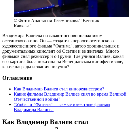
© Фото: Анастасия Тесемникова/ “Вестник
Кавказа“
Владимира Валиева называют основоположником
осетинского кино. Он — создатель первого осетинского
художественного фильма "Фатима", автор хроникальных и
документальных кинолент об Осетии и ее жителях. Много
фильмов снял режиссер и о Грузии. Где учился Валиев, какая
его картина была показана на Венецианском кинофестивале,
какие награды и звания получил?
Оглавление
Как Владимир Валиев стал кинорежиссером?
Какие фильмы Владимир Валиев снял во время Великой
Отечественной войны?
"Ушба" и "Фатима" — самые известные фильмы
Владимира Валиева
Как Владимир Валиев стал