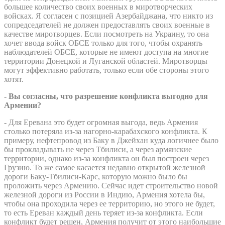
большее количество своих военных в миротворческих
войсках. Я согласен с позицией Азербайджана, что никто из
сопредседателей не должен предоставлять своих военные в
качестве миротворцев. Если посмотреть на Украину, то она
хочет ввода войск ОБСЕ только для того, чтобы охранять
наблюдателей ОБСЕ, которые не имеют доступа на многие
территории Донецкой и Луганской областей. Миротворцы
могут эффективно работать, только если обе стороны этого
хотят.
- Вы согласны, что разрешение конфликта выгодно для
Армении?
- Для Еревана это будет огромная выгода, ведь Армения
столько потеряла из-за нагорно-карабахского конфликта. К
примеру, нефтепровод из Баку в Джейхан куда логичнее было
бы прокладывать не через Тбилиси, а через армянские
территории, однако из-за конфликта он был построен через
Грузию. То же самое касается недавно открытой железной
дороги Баку-Тбилиси-Карс, которую можно было бы
проложить через Армению. Сейчас идет строительство новой
железной дороги из России в Индию, Армения хотела бы,
чтобы она проходила через ее территорию, но этого не будет,
то есть Ереван каждый день теряет из-за конфликта. Если
конфликт будет решен, Армения получит от этого наибольшие