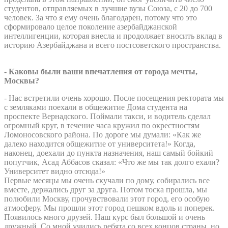
студентов, отправляемых в лучшие вузы Союза, с 20 до 700
человек. За что я ему очень благодарен, потому что это
сформировало целое поколение азербайджанской
интеллигенции, которая внесла и продолжает вносить вклад в
историю Азербайджана и всего постсоветского пространства.
- Каковы были ваши впечатления от города мечты,
Москвы?
- Нас встретили очень хорошо. После посещения ректората мы
с земляками поехали в общежитие Дома студента на
проспекте Вернадского. Поймали такси, и водитель сделал
огромный круг, в течение часа кружил по окрестностям
Ломоносовского района. По дороге мы думали: «Как же
далеко находится общежитие от университета!» Когда,
наконец, доехали до пункта назначения, наш самый бойкий
попутчик, Асад Аббасов сказал: «Что же мы так долго ехали?
Университет видно отсюда!»
Первые месяцы мы очень скучали по дому, собирались все
вместе, держались друг за друга. Потом тоска прошла, мы
полюбили Москву, прочувствовали этот город, его особую
атмосферу. Мы прошли этот город пешком вдоль и поперек.
Появилось много друзей. Наш курс был большой и очень
дружный. Со мной учились ребята со всех концов страны, но