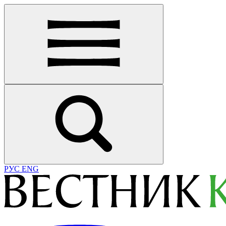
РУС
ENG