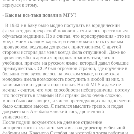
вернулся к этому.
- Как вы все-таки попали в МГУ?
- В 1980-е в Баку было модно поступать на юридический
факультет, для прекрасной половины считалось престижным
обучаться медицине. Но я считал, что юриспруденция - это не
мое, с моим складом характера невозможно стать суровым
прокурором, ведущим допросы с пристрастием. С другой
стороны история для меня всегда была отдушиной. Даже во
время службы в армии я продолжал заниматься, читал
учебники, причем на русском языке, который давал большие
преимущества. СССР был огромной страной, где обучение в
большинстве вузов велось на русском языке, и советская
молодежь имела возможность поступить в любой из них, в
зависимости от уровня подготовки. Но об МГУ я даже не
мечтал - считал, что мои способности небезграничны, потому
что поступить в главный ВУЗ страны было очень сложно,
много было желающих, и число претендующих на одно место
было слишком высоко. Я пытался мыслить трезво, и подал
документы в Азербайджанский государственный
университет.
После подачи документов на дневное отделение
исторического факультета меня вызвал директор мебельной
фабрики им. Красного Октября, на которой я тогда работал и