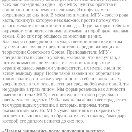
всех нас объединяло одно - дух МГУ, чувство братства и
сопричастности к чему-то великому. Этот фундамент
сохранился до сих пор. В моем понимании МГУ - своего рода
каста, покинуть которую невозможно, просто потому что
такого желания не возникнет никогда. Люди, которые тебя там
окружают, становятся твоими друзьями, а порой даже членами
семьи. Я до сих пор общаюсь со многими из них.
Благодаря справедливой государственной политике в этом
вузе учились лучшие представители народов, живущих на
территории Советского Союза. Преподаватели МГУ -
специалисты высокого уровня, мы знали, что нас учили, а
потом экзаменовали ученые, известность которых не
ограничивалась рамками университета, их имена знали по
всему земному шару. После такой закалки мы обретали не
только знания, но также уверенность в себе и своих силах,
уверенность в том, что, выступая перед любой аудиторией, ты
не ударишь в грязь лицом. Мы формировались как личности
именно в стенах МГУ, в его интеллигентной среде. Было
очень тяжело видеть в 1990-е как наша alma mater страдает от
тех чудовищных условий, в которых, впрочем, тогда
оказались мы все. Но МГУ сумел выстоять и сохранить ту
исключительно высокую образовательную планку, благодаря
которой его диплом ценится до сих пор.
- Чем вы занимались после получения высшего