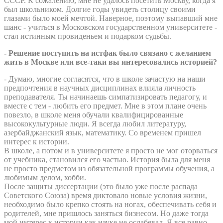
СССР. К сожалению, мне не удалось посетить Москву, когда я
был школьником. Долгие годы увидеть столицу своими
глазами было моей мечтой. Наверное, поэтому выпавший мне
шанс - учиться в Московском государственном университете -
стал истинным провиденьем и подарком судьбы.
- Решение поступить на истфак было связано с желанием
жить в Москве или все-таки вы интересовались историей?
- Думаю, многие согласятся, что в школе зачастую на наши
предпочтения в научных дисциплинах влияла личность
преподавателя. Ты начинаешь симпатизировать педагогу, и
вместе с тем - любить его предмет. Мне в этом плане очень
повезло, в школе меня обучали квалифицированные
высококультурные люди. Я всегда любил литературу,
азербайджанский язык, математику. Со временем пришел
интерес к истории.
В школе, а потом и в университете я просто не мог оторваться
от учебника, становился его частью. История была для меня
не просто предметом из обязательной программы обучения, а
любимым делом, хобби.
После защиты диссертации (это было уже после распада
Советского Союза) время диктовало новые условия жизни,
необходимо было крепко стоять на ногах, обеспечивать себя и
родителей, мне пришлось заняться бизнесом. Но даже тогда
мой интерес к истории как науке не ослабевал. Я все равно