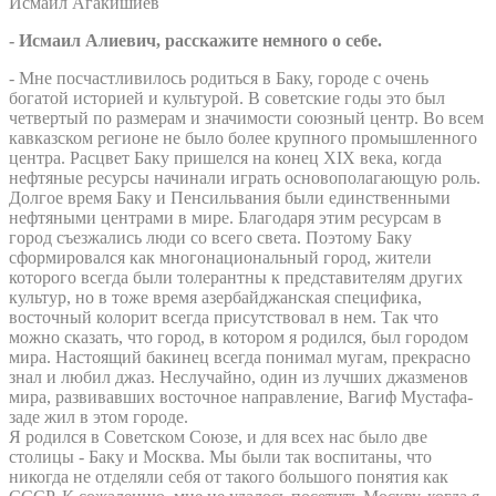
Исмаил Агакишиев
- Исмаил Алиевич, расскажите немного о себе.
- Мне посчастливилось родиться в Баку, городе с очень
богатой историей и культурой. В советские годы это был
четвертый по размерам и значимости союзный центр. Во всем
кавказском регионе не было более крупного промышленного
центра. Расцвет Баку пришелся на конец XIX века, когда
нефтяные ресурсы начинали играть основополагающую роль.
Долгое время Баку и Пенсильвания были единственными
нефтяными центрами в мире. Благодаря этим ресурсам в
город съезжались люди со всего света. Поэтому Баку
сформировался как многонациональный город, жители
которого всегда были толерантны к представителям других
культур, но в тоже время азербайджанская специфика,
восточный колорит всегда присутствовал в нем. Так что
можно сказать, что город, в котором я родился, был городом
мира. Настоящий бакинец всегда понимал мугам, прекрасно
знал и любил джаз. Неслучайно, один из лучших джазменов
мира, развивавших восточное направление, Вагиф Мустафа-
заде жил в этом городе.
Я родился в Советском Союзе, и для всех нас было две
столицы - Баку и Москва. Мы были так воспитаны, что
никогда не отделяли себя от такого большого понятия как