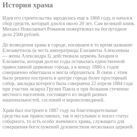
История храма
Идея его строительства зародилась еще в 1868 году, и начался
сбор средств, который длился около 20 лет. Сам великий князь
Михаил Николаевич Романов пожертвовал на богоугодное
дело 2500 рублей.
До возведения храма в городе, носившем в то время название
Елизаветполь (в честь императрицы Елизаветы Алексеевны
— жены Александра I), действовала церковь Захария и
Елизаветы, которая долгие годы оставалась единственной
православной церковью города, а к концу 1880-х годов
совершенно обветшала и могла обрушиться. В связи с этим
было решено построить в центре города более просторный
собор, закладка которого была совершена 22 апреля 1884 года
при участии экзарха Грузии Павла и при большом стечении
местного населения, состоящего из людей разных
национальностей, сословий и вероисповеданий.
Храм был построен в 1887 году на благотворительные
средства как православных, так и мусульман и носил статус
соборного, то есть особо значимого храма, служащего для
совершения богослужений духовенством нескольких церквей.