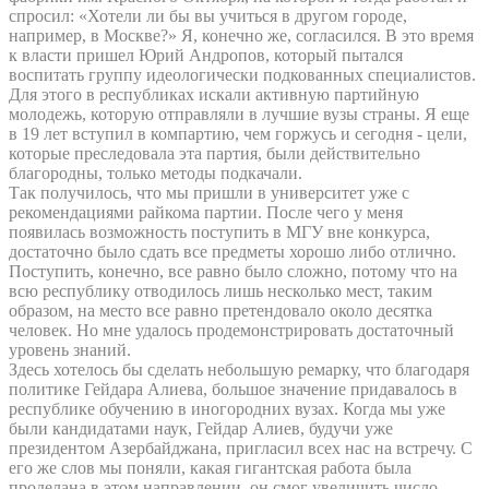
спросил: «Хотели ли бы вы учиться в другом городе,
например, в Москве?» Я, конечно же, согласился. В это время
к власти пришел Юрий Андропов, который пытался
воспитать группу идеологически подкованных специалистов.
Для этого в республиках искали активную партийную
молодежь, которую отправляли в лучшие вузы страны. Я еще
в 19 лет вступил в компартию, чем горжусь и сегодня - цели,
которые преследовала эта партия, были действительно
благородны, только методы подкачали.
Так получилось, что мы пришли в университет уже с
рекомендациями райкома партии. После чего у меня
появилась возможность поступить в МГУ вне конкурса,
достаточно было сдать все предметы хорошо либо отлично.
Поступить, конечно, все равно было сложно, потому что на
всю республику отводилось лишь несколько мест, таким
образом, на место все равно претендовало около десятка
человек. Но мне удалось продемонстрировать достаточный
уровень знаний.
Здесь хотелось бы сделать небольшую ремарку, что благодаря
политике Гейдара Алиева, большое значение придавалось в
республике обучению в иногородних вузах. Когда мы уже
были кандидатами наук, Гейдар Алиев, будучи уже
президентом Азербайджана, пригласил всех нас на встречу. С
его же слов мы поняли, какая гигантская работа была
проделана в этом направлении, он смог увеличить число