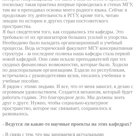
поскольку такая практика впервые проводилась в стенах МГУ,
там же я преподавал основы моего родного языка. Сейчас я
продолжаю эту деятельность в РГГУ, кроме того, читаю
лекции по истории и других стран постсоветского
пространства.
Я был свидетелем того, как создавались эти кафедры. Это
требовало от их организаторов больших усилий и упорства.
Необходимо было наладить организационный и учебный
процессы. Ведь исторический факультет МГУ консервативная
структура - за последние полвека наша кафедра стала первой
новой кафедрой. Они сами искали преподавателей при тех
скудных финансовых возможностях, которые были. Ходили
по диаспоральным организациям. Ездили по республикам,
встречались с руководителями вузов, писались учебники и
учебные пособие.
Я рядом с этими людьми. И все, что от меня зависит, я делаю с
огромным удовольствием. Создается механизм, который будет
работать годами. Это благородное дело. Мы должны знать
друг о друге. Нужно, чтобы социально-культурное
пространство, которое нас связывает, сохранилось и
развивалось.
- Ведутся ли какие-то научные проекты на этих кафедрах?
- В связи с тем, что мы занимаемся актуальными