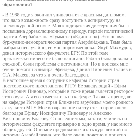
образования?
- В 1988 году я окончил университет с красным дипломом,
что дало возможность сразу поступить в аспирантуру на
внеконкурсной основе. Моя кандидатская диссертация была
посвящена дореволюционному периоду, первой политической
партии Азербайджана «Гуммет» («Единство»). Это первая
буржуазно-демократическая партия Азербайджана. Тема была
выбрана неслучайно, ее мне порекомендовал Якуб Махмудов,
декан исторического факультета БГУ. По этой теме
практически ничего не было написано. Работа была довольно
сложной, были проблемы с источниками. Но в поисках мне
очень помогли Эльмира Эфендева, Данил Пириевич Гулиев и
С.А. Макеев, за что я и очень благодарен.
В настоящее время я сотрудник кафедры Истории стран
постсоветского пространства РГГУ. Ее заведующий - Ефим
Иосифович Пивовар, который в тоже время является ректором
этого вуза. А я его заместитель на кафедре. Также я преподаю
на кафедре Истории стран Ближнего зарубежья моего родного
факультета МГУ. Мое возвращение на эту стезю произошло
благодаря Ефиму Иосифовичу Пивовару и Алексею
Викторовичу Власову. С последним мы, кстати, учились на
историческом факультете примерно в одно время, у нас много
общих друзей. Они мне предложили читать курс лекций по
истории Азербайджана, что было очень почетно и приятно,