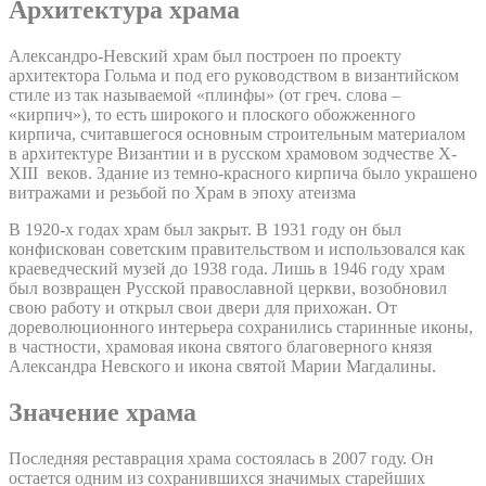
Архитектура храма
Александро-Невский храм был построен по проекту
архитектора Гольма и под его руководством в византийском
стиле из так называемой «плинфы» (от греч. слова –
«кирпич»), то есть широкого и плоского обожженного
кирпича, считавшегося основным строительным материалом
в архитектуре Византии и в русском храмовом зодчестве X-
XIII веков. Здание из темно-красного кирпича было украшено
витражами и резьбой по Храм в эпоху атеизма
В 1920-х годах храм был закрыт. В 1931 году он был
конфискован советским правительством и использовался как
краеведческий музей до 1938 года. Лишь в 1946 году храм
был возвращен Русской православной церкви, возобновил
свою работу и открыл свои двери для прихожан. От
дореволюционного интерьера сохранились старинные иконы,
в частности, храмовая икона святого благоверного князя
Александра Невского и икона святой Марии Магдалины.
Значение храма
Последняя реставрация храма состоялась в 2007 году. Он
остается одним из сохранившихся значимых старейших