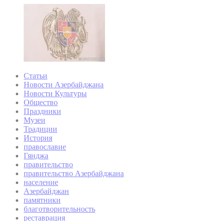
Статьи
Новости Азербайджана
Новости Культуры
Общество
Праздники
Музеи
Традиции
История
православие
Гянджа
правительство
правительство Азербайджана
население
Азербайджан
памятники
благотворительность
реставрация