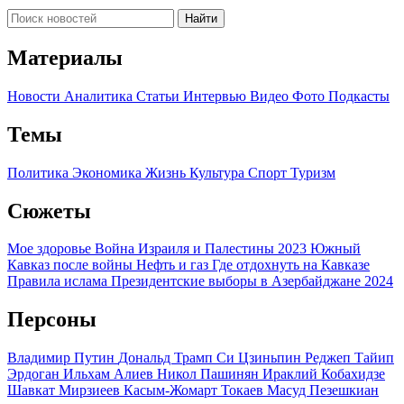
Найти
Материалы
Новости
Аналитика
Статьи
Интервью
Видео
Фото
Подкасты
Темы
Политика
Экономика
Жизнь
Культура
Спорт
Туризм
Сюжеты
Мое здоровье
Война Израиля и Палестины 2023
Южный
Кавказ после войны
Нефть и газ
Где отдохнуть на Кавказе
Правила ислама
Президентские выборы в Азербайджане 2024
Персоны
Владимир Путин
Дональд Трамп
Си Цзиньпин
Реджеп Тайип
Эрдоган
Ильхам Алиев
Никол Пашинян
Ираклий Кобахидзе
Шавкат Мирзиеев
Касым-Жомарт Токаев
Масуд Пезешкиан