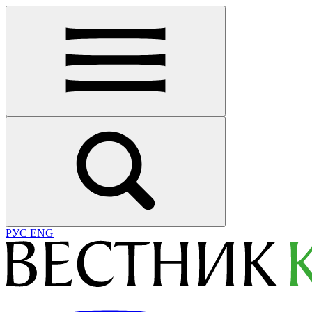
РУС
ENG