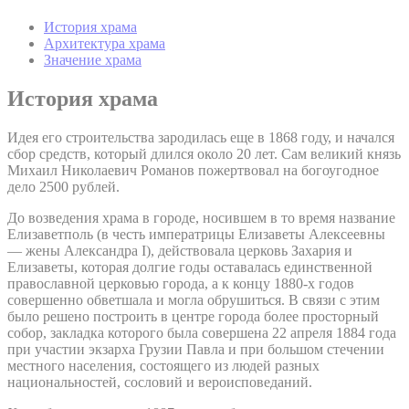
История храма
Архитектура храма
Значение храма
История храма
Идея его строительства зародилась еще в 1868 году, и начался
сбор средств, который длился около 20 лет. Сам великий князь
Михаил Николаевич Романов пожертвовал на богоугодное
дело 2500 рублей.
До возведения храма в городе, носившем в то время название
Елизаветполь (в честь императрицы Елизаветы Алексеевны
— жены Александра I), действовала церковь Захария и
Елизаветы, которая долгие годы оставалась единственной
православной церковью города, а к концу 1880-х годов
совершенно обветшала и могла обрушиться. В связи с этим
было решено построить в центре города более просторный
собор, закладка которого была совершена 22 апреля 1884 года
при участии экзарха Грузии Павла и при большом стечении
местного населения, состоящего из людей разных
национальностей, сословий и вероисповеданий.