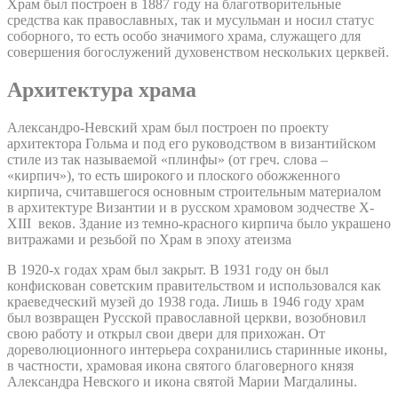
Храм был построен в 1887 году на благотворительные
средства как православных, так и мусульман и носил статус
соборного, то есть особо значимого храма, служащего для
совершения богослужений духовенством нескольких церквей.
Архитектура храма
Александро-Невский храм был построен по проекту
архитектора Гольма и под его руководством в византийском
стиле из так называемой «плинфы» (от греч. слова –
«кирпич»), то есть широкого и плоского обожженного
кирпича, считавшегося основным строительным материалом
в архитектуре Византии и в русском храмовом зодчестве X-
XIII веков. Здание из темно-красного кирпича было украшено
витражами и резьбой по Храм в эпоху атеизма
В 1920-х годах храм был закрыт. В 1931 году он был
конфискован советским правительством и использовался как
краеведческий музей до 1938 года. Лишь в 1946 году храм
был возвращен Русской православной церкви, возобновил
свою работу и открыл свои двери для прихожан. От
дореволюционного интерьера сохранились старинные иконы,
в частности, храмовая икона святого благоверного князя
Александра Невского и икона святой Марии Магдалины.