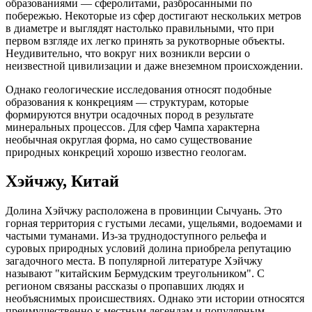
образованиями — сферолитами, разбросанными по
побережью. Некоторые из сфер достигают нескольких метров
в диаметре и выглядят настолько правильными, что при
первом взгляде их легко принять за рукотворные объекты.
Неудивительно, что вокруг них возникли версии о
неизвестной цивилизации и даже внеземном происхождении.
Однако геологические исследования относят подобные
образования к конкрециям — структурам, которые
формируются внутри осадочных пород в результате
минеральных процессов. Для сфер Чампа характерна
необычная округлая форма, но само существование
природных конкреций хорошо известно геологам.
Хэйчжу, Китай
Долина Хэйчжу расположена в провинции Сычуань. Это
горная территория с густыми лесами, ущельями, водоемами и
частыми туманами. Из-за труднодоступного рельефа и
суровых природных условий долина приобрела репутацию
загадочного места. В популярной литературе Хэйчжу
называют "китайским Бермудским треугольником". С
регионом связаны рассказы о пропавших людях и
необъяснимых происшествиях. Однако эти истории относятся
преимущественно к местным легендам и популярным