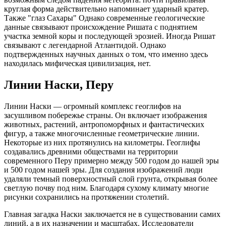
круглая форма действительно напоминает ударный кратер.
Также "глаз Сахары" Однако современные геологические
данные связывают происхождение Ришата с поднятием
участка земной коры и последующей эрозией. Иногда Ришат
связывают с легендарной Атлантидой. Однако
подтвержденных научных данных о том, что именно здесь
находилась мифическая цивилизация, нет.
Линии Наски, Перу
Линии Наски — огромный комплекс геоглифов на
засушливом побережье страны. Он включает изображения
животных, растений, антропоморфных и фантастических
фигур, а также многочисленные геометрические линии.
Некоторые из них протянулись на километры. Геоглифы
создавались древними обществами на территории
современного Перу примерно между 500 годом до нашей эры
и 500 годом нашей эры. Для создания изображений люди
удаляли темный поверхностный слой грунта, открывая более
светлую почву под ним. Благодаря сухому климату многие
рисунки сохранились на протяжении столетий.
Главная загадка Наски заключается не в существовании самих
линий, а в их назначении и масштабах. Исследователи