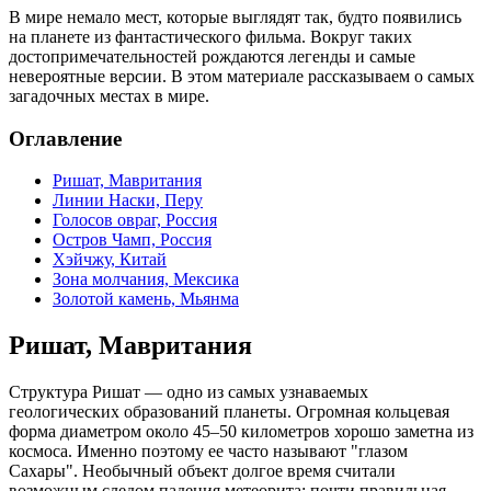
В мире немало мест, которые выглядят так, будто появились
на планете из фантастического фильма. Вокруг таких
достопримечательностей рождаются легенды и самые
невероятные версии. В этом материале рассказываем о самых
загадочных местах в мире.
Оглавление
Ришат, Мавритания
Линии Наски, Перу
Голосов овраг, Россия
Остров Чамп, Россия
Хэйчжу, Китай
Зона молчания, Мексика
Золотой камень, Мьянма
Ришат, Мавритания
Структура Ришат — одно из самых узнаваемых
геологических образований планеты. Огромная кольцевая
форма диаметром около 45–50 километров хорошо заметна из
космоса. Именно поэтому ее часто называют "глазом
Сахары". Необычный объект долгое время считали
возможным следом падения метеорита: почти правильная