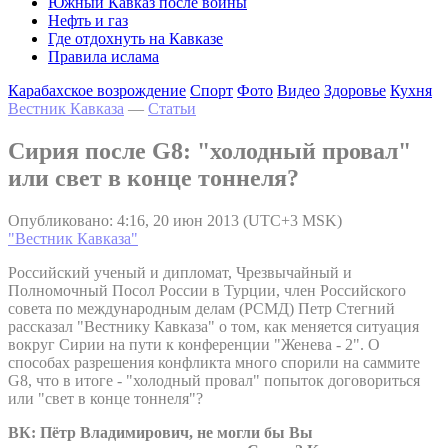
Южный Кавказ после войны
Нефть и газ
Где отдохнуть на Кавказе
Правила ислама
Карабахское возрождение
Спорт
Фото
Видео
Здоровье
Кухня
Вестник Кавказа
—
Статьи
Сирия после G8: "холодный провал"
или свет в конце тоннеля?
Опубликовано: 4:16, 20 июн 2013 (UTC+3 MSK)
"Вестник Кавказа"
Российский ученый и дипломат, Чрезвычайный и
Полномочный Посол России в Турции, член Российского
совета по международным делам (РСМД) Петр Стегний
рассказал "Вестнику Кавказа" о том, как меняется ситуация
вокруг Сирии на пути к конференции "Женева - 2". О
способах разрешения конфликта много спорили на саммите
G8, что в итоге - "холодный провал" попыток договориться
или "свет в конце тоннеля"?
ВК: Пётр Владимирович, не могли бы Вы