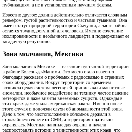
публикациям, а не к установленным научным фактам.
Известно другое: долина действительно отличается сложным
рельефом, густой растительностью и частыми туманами. Она
имеет статус природной территории Сычуани, а часть района
остается труднодоступной для человека. Именно сочетание
изолированности и необычного ландшафта и поддерживает ее
загадочную репутацию.
Зона молчания, Мексика
Зона молчания в Мексике — название пустынной территории
в районе Болсон-де-Мапими. Это место стало известно
благодаря рассказам о проблемах с радиосвязью и странных
сбоях оборудования. Вокруг территории со временем
возникла целая система легенд: ей приписывали магнитные
аномалии, необычное воздействие на технику, частое падение
метеоритов и даже визиты внеземных существ. Однажды в
этих краях даже упала американская ракета. Именно после
этого случая и поползли слухи об аномальности этой зоны.
Дело в том, что местоположение обломков держали в
строжайшем секрете от СМИ, а территория тщательно
охранялась. Местные нанятые для охраны и начали
распространять истории о таинственности этих краев, что