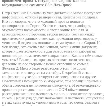
прокомментировать ситуацию в Сирии? Как она
обсуждалась на саммите G8 в Лох-Эрне?
Пётр Стегний: По саммиту уже достаточно много поступает
информации, хотя она разноречивая, притом она полярная.
Кто-то говорит, что это холодный провал попыток
договориться по Сирии. Кто-то считает, что, наоборот,
открываются возможности и свет в конце тоннеля. Я
категорический сторонник второй версии, хотя никаких
практических данных о том, как проходили переговоры, у
меня нет. Я видел коммюнике из семи пунктов по Сирии. На
мой взгляд, это очень взвешенный, очень ёмкий документ,
который даёт возможность для разворачивания работы на
политико-дипломатическом направлении. Какие в нём новые
моменты? Во-первых, призыв оказывать политическое
давление на обе стороны с целью скорейшего созыва
Женевы-2. Много было разговоров о том, что сроки
замотаются и отнесутся на сентябрь. Скорейший созыв
конференции уже ориентирует нас совершенно на другое.
Объективная позиция по химоружию, там обращён призыв к
обеим сторонам не применять химоружие. И рекомендовано
провести расследование по линии ООН объективное
расследование, использовалось ли оно, и если использовалось,
то кем. Целый ряд других положений, в частности, отсутствие
в этих семи пунктах упоминания о том, что смена режима в