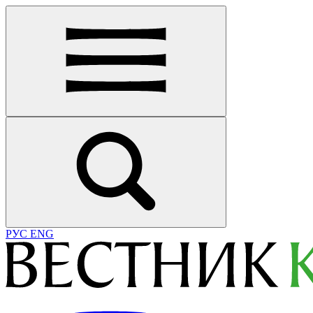
РУС
ENG