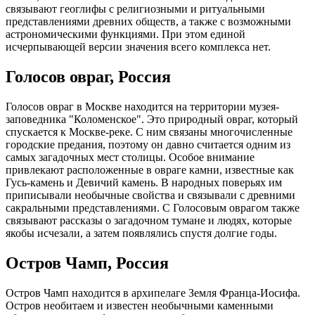
связывают геоглифы с религиозными и ритуальными
представлениями древних обществ, а также с возможными
астрономическими функциями. При этом единой
исчерпывающей версии значения всего комплекса нет.
Голосов овраг, Россия
Голосов овраг в Москве находится на территории музея-
заповедника "Коломенское". Это природный овраг, который
спускается к Москве-реке. С ним связаны многочисленные
городские предания, поэтому он давно считается одним из
самых загадочных мест столицы. Особое внимание
привлекают расположенные в овраге камни, известные как
Гусь-камень и Девичий камень. В народных поверьях им
приписывали необычные свойства и связывали с древними
сакральными представлениями. С Голосовым оврагом также
связывают рассказы о загадочном тумане и людях, которые
якобы исчезали, а затем появлялись спустя долгие годы.
Остров Чамп, Россия
Остров Чамп находится в архипелаге Земля Франца-Иосифа.
Остров необитаем и известен необычными каменными