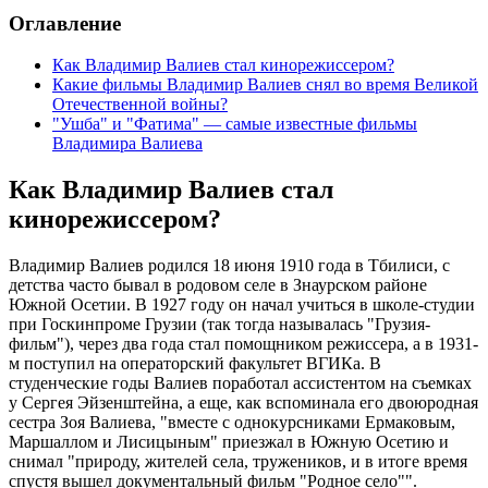
Оглавление
Как Владимир Валиев стал кинорежиссером?
Какие фильмы Владимир Валиев снял во время Великой
Отечественной войны?
"Ушба" и "Фатима" — самые известные фильмы
Владимира Валиева
Как Владимир Валиев стал
кинорежиссером?
Владимир Валиев родился 18 июня 1910 года в Тбилиси, с
детства часто бывал в родовом селе в Знаурском районе
Южной Осетии. В 1927 году он начал учиться в школе-студии
при Госкинпроме Грузии (так тогда называлась "Грузия-
фильм"), через два года стал помощником режиссера, а в 1931-
м поступил на операторский факультет ВГИКа. В
студенческие годы Валиев поработал ассистентом на съемках
у Сергея Эйзенштейна, а еще, как вспоминала его двоюродная
сестра Зоя Валиева, "вместе с однокурсниками Ермаковым,
Маршаллом и Лисицыным" приезжал в Южную Осетию и
снимал "природу, жителей села, тружеников, и в итоге время
спустя вышел документальный фильм "Родное село"".