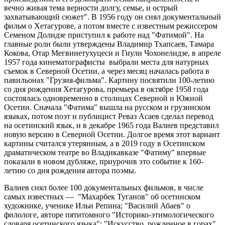
вечно живая тема верности долгу, семье, и острый
захватывающий сюжет". В 1956 году он снял документальный
фильм о Хетагурове, а потом вместе с известным режиссером
Семеном Долидзе приступил к работе над "Фатимой". На
главные роли были утверждены Владимир Тхапсаев, Тамара
Кокова, Отар Мегвинетухуцеси и Гиули Чохонелидзе, в апреле
1957 года кинематографисты выбрали места для натурных
съемок в Северной Осетии, а через месяц началась работа в
павильонах "Грузия-фильма". Картину посвятили 100-летию
со дня рождения Хетагурова, премьера в октябре 1958 года
состоялась одновременно в столицах Северной и Южной
Осетии. Сначала "Фатима" вышла на русском и грузинском
языках, потом поэт и публицист Реваз Асаев сделал перевод
на осетинский язык, и в декабре 1965 года Валиев представил
новую версию в Северной Осетии. Долгое время этот вариант
картины считался утерянным, а в 2019 году в Осетинском
драматическом театре во Владикавказе "Фатиму" впервые
показали в новом дубляже, приурочив это событие к 160-
летию со дня рождения автора поэмы.
Валиев снял более 100 документальных фильмов, в числе
самых известных — "Махарбек Туганов" об осетинском
художнике, ученике Ильи Репина; "Василий Абаев" о
филологе, авторе пятитомного "Историко-этимологического
словаря осетинского языка"; "Искусство, рожденное в горах"