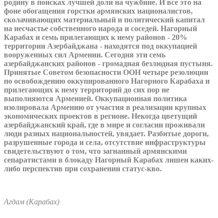
родину в поисках лучшей доли на чужбине. И все это на
фоне обогащения горстки армянских националистов,
сколачивающих материальный и политический капитал
на несчастье собственного народа и соседей. Нагорный
Карабах и семь прилегающих к нему районов - 20%
территории Азербайджана - находятся под оккупацией
вооруженных сил Армении. Сегодня эти семь
азербайджанских районов - громадная безлюдная пустыня.
Принятые Советом безопасности ООН четыре резолюции
по освобождению оккупированного Нагорного Карабаха и
прилегающих к нему территорий до сих пор не
выполняются Арменией. Оккупационная политика
изолировала Армению от участия в реализации крупных
экономических проектов в регионе. Некогда цветущий
азербайджанский край, где в мире и согласии проживали
люди разных национальностей, увядает. Разбитые дороги,
разрушенные города и села, отсутствие инфраструктуры
свидетельствуют о том, что загнанный армянскими
сепаратистами в блокаду Нагорный Карабах лишен каких-
либо перспектив при сохранении статус-кво.
Агдам (Карабах)