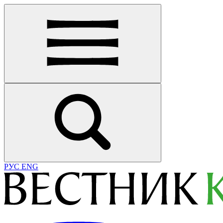
РУС
ENG