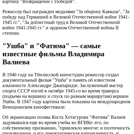
картину "Возвращение с Победой".
Режиссер был награжден медалями "За оборону Кавказа", "За
победу над Германией в Великой Отечественной войне 1941-
1945 гг.", "За доблестный труд в Великой Отечественной
войне 1941-1945 гг." и орденом Отечественной войны II
степени.
"Ушба" и "Фатима" — самые
известные фильмы Владимира
Валиева
В 1946 году на Тбилисской киностудии режиссер создал
документальный фильм "Ушба" в память об известном
альпинисте Александре Джапаридзе. Заслуженный мастер
спорта СССР погиб в октябре 1945-го во время траверса
(подъема на вершину и спуск по разным маршрутам) вершин
Ушбы. В 1947 году картина была показана на международном
Венецианском кинофестивале.
Об экранизации поэмы Коста Хетагурова "Фатима" Валиев
задумывался еще во время учебы во ВГИКе: его, по
собственному признанию, "привлекло многое: и поэтичность
произведения, и его демократическая направленность, и