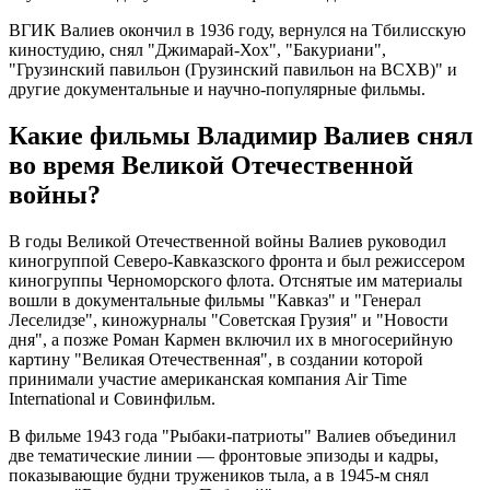
ВГИК Валиев окончил в 1936 году, вернулся на Тбилисскую
киностудию, снял "Джимарай-Хох", "Бакуриани",
"Грузинский павильон (Грузинский павильон на ВСХВ)" и
другие документальные и научно-популярные фильмы.
Какие фильмы Владимир Валиев снял
во время Великой Отечественной
войны?
В годы Великой Отечественной войны Валиев руководил
киногруппой Северо-Кавказского фронта и был режиссером
киногруппы Черноморского флота. Отснятые им материалы
вошли в документальные фильмы "Кавказ" и "Генерал
Леселидзе", киножурналы "Советская Грузия" и "Новости
дня", а позже Роман Кармен включил их в многосерийную
картину "Великая Отечественная", в создании которой
принимали участие американская компания Air Time
International и Совинфильм.
В фильме 1943 года "Рыбаки-патриоты" Валиев объединил
две тематические линии — фронтовые эпизоды и кадры,
показывающие будни тружеников тыла, а в 1945-м снял