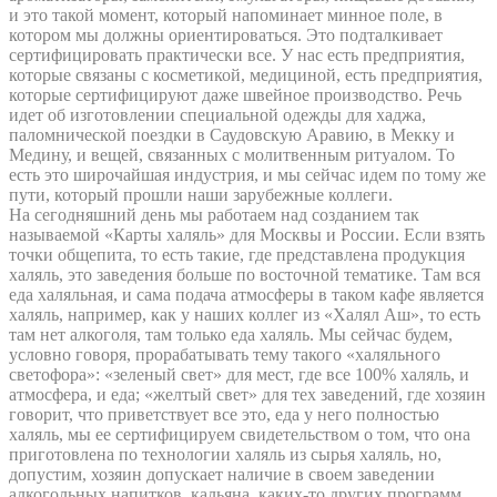
и это такой момент, который напоминает минное поле, в
котором мы должны ориентироваться. Это подталкивает
сертифицировать практически все. У нас есть предприятия,
которые связаны с косметикой, медициной, есть предприятия,
которые сертифицируют даже швейное производство. Речь
идет об изготовлении специальной одежды для хаджа,
паломнической поездки в Саудовскую Аравию, в Мекку и
Медину, и вещей, связанных с молитвенным ритуалом. То
есть это широчайшая индустрия, и мы сейчас идем по тому же
пути, который прошли наши зарубежные коллеги.
На сегодняшний день мы работаем над созданием так
называемой «Карты халяль» для Москвы и России. Если взять
точки общепита, то есть такие, где представлена продукция
халяль, это заведения больше по восточной тематике. Там вся
еда халяльная, и сама подача атмосферы в таком кафе является
халяль, например, как у наших коллег из «Халял Аш», то есть
там нет алкоголя, там только еда халяль. Мы сейчас будем,
условно говоря, прорабатывать тему такого «халяльного
светофора»: «зеленый свет» для мест, где все 100% халяль, и
атмосфера, и еда; «желтый свет» для тех заведений, где хозяин
говорит, что приветствует все это, еда у него полностью
халяль, мы ее сертифицируем свидетельством о том, что она
приготовлена по технологии халяль из сырья халяль, но,
допустим, хозяин допускает наличие в своем заведении
алкогольных напитков, кальяна, каких-то других программ,