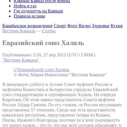
Южный Кавказ после войны
Нефть и газ
Где отдохнуть на Кавказе
Правила ислама
Карабахское возрождение
Спорт
Фото
Видео
Здоровье
Кухня
Вестник Кавказа
—
Статьи
Евразийский союз Халяль
Опубликовано: 2:10, 27 апр 2012 (UTC+3 MSK)
"Вестник Кавказа"
© Фото: Мария Новоселова/ “Вестник Кавказа“
В минувшую субботу в Астане Совет муфтиев России и
муфтияты Казахстана и Белоруссии учредили Евразийский
союз стандартизации и сертификации Халяль. На очереди
Киргизия. Об этом заявил представитель Совета муфтиев
России Айдар Газизов. По его словам, «в России мусульмане
представлены 57 этносами. Среди нас есть представители
кавказских республик, представлены татары из Казани,
Пензы, Нижнего Новгорода, поэтому (и я хочу подчеркнуть
эту идею) халяль – это то, что нас всех сегодня объединяет, и