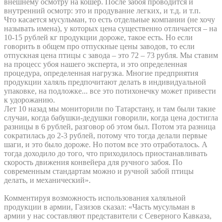
внешнему осмотру на кошер. После забоя проводится и
внутренний осмотр: это и продувание легких, и т.д. и т.п.
Что касается мусульман, то есть отдельные компании (не хочу
называть имена), у которых цена существенно отличается – на
10-15 рублей кг продукции дороже, такое есть. Но если
говорить в общем про отпускные цены заводов, то если
отпускная цена птицы с завода – это 72 – 73 рубля. Мы ставим
на процесс убоя нашего эксперта, и это определенная
процедура, определенная нагрузка. Многие предприятия
продукции халяль предпочитают делать в индивидуальной
упаковке, на подложке... все это потихонечку может привести
к удорожанию.
Лет 10 назад мы мониторили по Татарстану, и там были такие
случаи, когда бабушки-дедушки говорили, когда цена достигла
разницы в 6 рублей, разговор об этом был. Потом эта разница
сократилась до 2-3 рублей, потому что тогда делали первые
шаги, и это было дороже. Но потом все это отработалось. А
тогда доходило до того, что приходилось приостанавливать
скорость движения конвейера для ручного забоя. По
современным стандартам можно и ручной забой птицы
делать, и механический».
Комментируя возможность использования халяльной
продукции в армии, Газизов сказал: «Часть мусульман в
армии у нас составляют представители с Северного Кавказа,