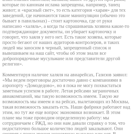
которые по канонам ислама запрещены, например, танец
живот; и «красный свет», то есть категория «харам» для тех
заведений, где начинаются такие манипуляции (обычно это
бывает в павильонах) - стоит картоночка, где от руки
написано «халяль», а когда ты спрашиваешь хозяина какие-то
подтверждающие документы, он убирает картоночку и
говорит, что хаяля у него нет. Есть такие хозяева, которые
просто бегают от наших аудиторов-контролеров, и таких
людей мы заносим в черный, запрещенный список и
вывешиваем на наш сайт, чтобы об этом знали все
добропорядочные мусульмане или представители другой
религии».
Комментируя наличие халяля на авиарейсах, Газизов заявил:
«Мы ведем переговоры достаточно давно с компаниями в
аэропорту «Домодедово», но я пока не могу похвастаться
заметным успехом в работе. Летая рейсами заграничных
авиакомпаний, мы такую возможность имеем. Такую же
возможность мы имеем и на рейсах, вылетающих из Москвы,
такая возможность заказать есть. Наши фабрики работают над
этим, но тут же еще вопрос экономики возникает. В этом
плане мы тоже проводим определенную работу: мы
сотрудничаем с РЖД, но они нам давали справку о том, что
недостаточно большое количество людей заказывают. Они
смотрят с точки зрения экономики: выгодно или нет. В