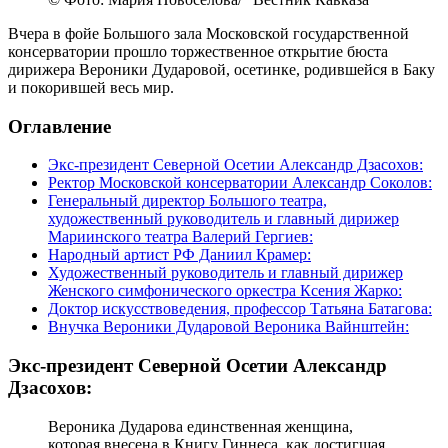
Вчера в фойе Большого зала Московской государственной
консерватории прошло торжественное открытие бюста
дирижера Вероники Дударовой, осетинке, родившейся в Баку
и покорившей весь мир.
Оглавление
Экс-президент Северной Осетии Александр Дзасохов:
Ректор Московской консерватории Александр Соколов:
Генеральный директор Большого театра,
художественный руководитель и главный дирижер
Мариинского театра Валерий Гергиев:
Народный артист РФ Даниил Крамер:
Художественный руководитель и главный дирижер
Женского симфонического оркестра Ксения Жарко:
Доктор искусствоведения, профессор Татьяна Батагова:
Внучка Вероники Дударовой Вероника Вайнштейн:
Экс-президент Северной Осетии Александр
Дзасохов:
Вероника Дударова единственная женщина,
которая внесена в Книгу Гиннеса, как достигшая