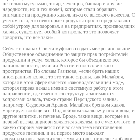
не только мусульман, татар, чеченцев, башкир и другие
народности, но и тех людей, которые стали обращать
внимание на продукцию халяль из-за ее высокого качества. С
учетом того, что некоторые продукты просто представляют
собой угрозу для здоровья, а на предприятиях, производящих
халяль, существует особый контроль, то это позволяет
говорить, что все-таки».
Сейчас в планах Совета муфтиев создать межрегиональное
Общественное объединение по защите прав потребителей
продукции и услуг халяль, которое бы объединяло все
национальности, религии России и постсоветского
пространства. По словам Газизова, «если брать наших
иностранных коллег, то это такие страны, как Малайзия,
которая в этой сфере является «законодательницей мод»,
которая первая начала именно системную работу в этом
направлении, где именно госструктуры занимаются
вопросами халяль, также страны Персидского залива,
например, Саудовская Аравия. Малайзия брендом халяль
маркирует вообще все. Под лейблом «халяль» у них и вода, и
другие напитки, и печенье. Вроде, такие вещи, которые на
первый взгляд априори являются халялем, но с учетом того, в
какую сторону меняется сейчас сама тема изготовления
продуктов питания, и на первое место выходят
ароматизаторы, заменители, эмульгаторы, пищевые добавки,