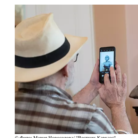
© Фото: Мария Новоселова/ “Вестник Кавказа“