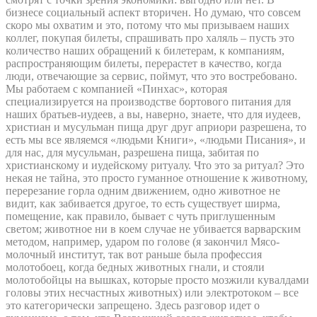
бизнесе социальный аспект вторичен. Но думаю, что совсем
скоро мы охватим и это, потому что мы призываем наших
коллег, покупая билеты, спрашивать про халяль – пусть это
количество наших обращений к билетерам, к компаниям,
распространяющим билеты, перерастет в качество, когда
люди, отвечающие за сервис, поймут, что это востребовано.
Мы работаем с компанией «Пинхас», которая
специализируется на производстве бортового питания для
наших братьев-иудеев, а вы, наверно, знаете, что для иудеев,
христиан и мусульман пища друг друг априори разрешена, то
есть мы все являемся «людьми Книги», «людьми Писания», и
для нас, для мусульман, разрешена пища, забитая по
христианскому и иудейскому ритуалу. Что это за ритуал? Это
некая не тайна, это просто гуманное отношение к животному,
перерезание горла одним движением, одно животное не
видит, как забивается другое, то есть существует ширма,
помещение, как правило, бывает с чуть приглушенным
светом; животное ни в коем случае не убивается варварским
методом, например, ударом по голове (я закончил Мясо-
молочный институт, так вот раньше была профессия
молотобоец, когда бедных животных гнали, и стояли
молотобойцы на вышках, которые просто мозжили кувалдами
головы этих несчастных животных) или электротоком – все
это категорически запрещено. Здесь разговор идет о