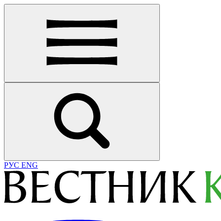
РУС
ENG