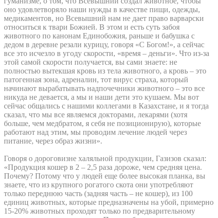
гуманизме, о том, что Всевышний создал животное, чтобы
оно удовлетворяло наши нужды в качестве пищи, одежды,
медикаментов, но Всевышний нам не дает право варварски
относиться к твари Божией. В этом и есть суть забоя
животного по канонам Единобожия, раньше и бабушка с
дедом в деревне резали курицу, говоря «С Богом!», а сейчас
все это исчезло в угоду скорости, «время – деньги». Что из-за
этой самой скорости получается, вы сами знаете: не
полностью вытекшая кровь из тела животного, а кровь – это
патогенная зона, адреналин, тот вирус страха, который
начинают вырабатывать надпочечники животного – это все
никуда не девается, а мы и наши дети это кушаем. Мы вот
сейчас общались с нашими коллегами в Казахстане, и я тогда
сказал, что мы все являемся докторами, лекарями (хотя
больше, чем медбратом, я себя не позиционирую), которые
работают над этим, мы проводим лечение людей через
питание, через образ жизни».
Говоря о дороговизне халяльной продукции, Газизов сказал:
«Продукция кошер в 2 – 2,5 раза дороже, чем средняя цена.
Почему? Потому что у людей еще более высокая планка, вы
знаете, что из крупного рогатого скота они употребляют
только переднюю часть (задняя часть – не кошер), из 100
единиц животных, которые предназначены на убой, примерно
15-20% животных проходят только по предварительному