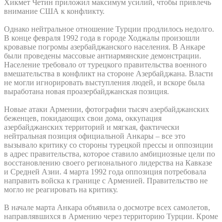
Хикмет Четин приложил максимум усилий, чтобы привлечь
внимание США к конфликту.
Однако нейтральное отношение Турции продлилось недолго.
В конце февраля 1992 года в городе Ходжалы произошли
кровавые погромы азербайджанского населения. В Анкаре
были проведены массовые антиармянские демонстрации.
Население требовало от турецкого правительства военного
вмешательства в конфликт на стороне Азербайджана. Власти
не могли игнорировать выступления людей, и вскоре была
выработана новая проазербайджанская позиция.
Новые атаки Армении, фотографии тысяч азербайджанских
беженцев, покидающих свои дома, оккупация
азербайджанских территорий и мягкая, фактически
нейтральная позиция официальной Анкары – все это
вызывало критику со стороны турецкой прессы и оппозиции
в адрес правительства, которое ставило амбициозные цели по
восстановлению своего регионального лидерства на Кавказе
и Средней Азии. 4 марта 1992 года оппозиция потребовала
направить войска к границе с Арменией. Правительство не
могло не реагировать на критику.
В начале марта Анкара объявила о досмотре всех самолетов,
направлявшихся в Армению через территорию Турции. Кроме