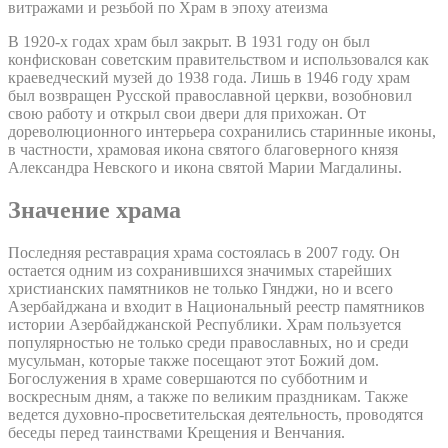
витражами и резьбой по Храм в эпоху атеизма
В 1920-х годах храм был закрыт. В 1931 году он был
конфискован советским правительством и использовался как
краеведческий музей до 1938 года. Лишь в 1946 году храм
был возвращен Русской православной церкви, возобновил
свою работу и открыл свои двери для прихожан. От
дореволюционного интерьера сохранились старинные иконы,
в частности, храмовая икона святого благоверного князя
Александра Невского и икона святой Марии Магдалины.
Значение храма
Последняя реставрация храма состоялась в 2007 году. Он
остается одним из сохранившихся значимых старейших
христианских памятников не только Гянджи, но и всего
Азербайджана и входит в Национальный реестр памятников
истории Азербайджанской Республики. Храм пользуется
популярностью не только среди православных, но и среди
мусульман, которые также посещают этот Божий дом.
Богослужения в храме совершаются по субботним и
воскресным дням, а также по великим праздникам. Также
ведется духовно-просветительская деятельность, проводятся
беседы перед таинствами Крещения и Венчания.