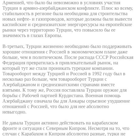
Арменией, что было бы невозможно в условиях участия
Турции в армяно-азербайджанском конфликте. Плюс ко всему,
стабильность в регионе была необходима для строительства
новых нефте- и газопроводов, которые должны были вывести
каспийские и среднеазиатские энергоресурсы на европейские
рынки через территорию Турции, что повысило бы ее
значимость в глазах Европы.
В-третьих, Турции жизненно необходимо было поддерживать
хорошие отношения с Россией в экономическом плане даже
больше, чем в политическом. После распада СССР Российская
Федерация превратилась в привлекательный рынок, на
который тут же стали проникать турецкие компании.
Товарооборот между Турцией и Россией в 1992 году был в
несколько раз больше, чем товарооборот Турции с
Азербайджаном и среднеазиатскими странами вместе
взятыми. К тому же, Россия поставляла Турции оружие для
борьбы с Рабочей партией Курдистана. Военная помощь
Азербайджану означала бы для Анкары серьезное ухудшение
отношений с Россией, что было для нее абсолютно
невыгодно.
Не давала Турции активно действовать на карабахском
фронте и ситуация с Северным Кипром. Несмотря на то, что
случаи с Карабахом и Кипром абсолютно разные, турки не