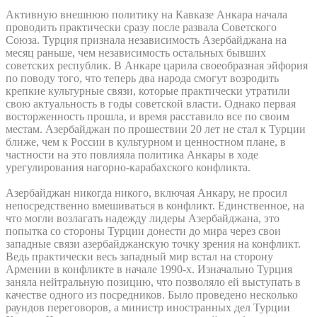
Активную внешнюю политику на Кавказе Анкара начала
проводить практически сразу после развала Советского
Союза. Турция признала независимость Азербайджана на
месяц раньше, чем независимость остальных бывших
советских республик. В Анкаре царила своеобразная эйфория
по поводу того, что теперь два народа смогут возродить
крепкие культурные связи, которые практически утратили
свою актуальность в годы советской власти. Однако первая
восторженность прошла, и время расставило все по своим
местам. Азербайджан по прошествии 20 лет не стал к Турции
ближе, чем к России в культурном и ценностном плане, в
частности на это повлияла политика Анкары в ходе
урегулирования нагорно-карабахского конфликта.
Азербайджан никогда никого, включая Анкару, не просил
непосредственно вмешиваться в конфликт. Единственное, на
что могли возлагать надежду лидеры Азербайджана, это
попытка со стороны Турции донести до мира через свои
западные связи азербайджанскую точку зрения на конфликт.
Ведь практически весь западный мир встал на сторону
Армении в конфликте в начале 1990-х. Изначально Турция
заняла нейтральную позицию, что позволяло ей выступать в
качестве одного из посредников. Было проведено несколько
раундов переговоров, а министр иностранных дел Турции