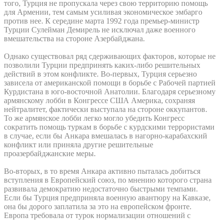
того, Турция не пропускала через свою территорию помощь
для Армении, тем самым усиливая экономическое эмбарго
против нее. К середине марта 1992 года премьер-министр
Турции Сулейман Демирель не исключал даже военного
вмешательства на стороне Азербайджана.
Однако существовал ряд сдерживающих факторов, которые не
позволили Турции предпринять каких-либо решительных
действий в этом конфликте. Во-первых, Турция серьезно
зависела от американской помощи в борьбе с Рабочей партией
Курдистана в юго-восточной Анатолии. Благодаря серьезному
армянскому лобби в Конгрессе США Америка, сохраняя
нейтралитет, фактически выступала на стороне оккупантов.
То же армянское лобби легко могло убедить Конгресс
сократить помощь туркам в борьбе с курдскими террористами
в случае, если бы Анкара вмешалась в нагорно-карабахский
конфликт или приняла другие решительные
проазербайджанские меры.
Во-вторых, в то время Анкара активно пыталась добиться
вступления в Европейский союз, по мнению которого страна
развивала демократию недостаточно быстрыми темпами.
Если бы Турция предприняла военную авантюру на Кавказе,
она бы дорого заплатила за это на европейском фронте.
Европа требовала от турок нормализации отношений с