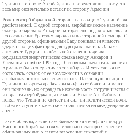
Турции на стороне Азербайджана приведет лишь к тому, что
весь мир окончательно встанет на сторону Армении.
Реакция азербайджанской стороны на позицию Турции была
двойственной. С одной стороны, азербайджанское население
было разочаровано Анкарой, которая еще недавно заявляла о
воссоединении братских народов и всесторонней помощи. С
другой стороны, официальный Баку понимал значимость
сдерживающих факторов для турецких властей. Однако
авторитет Турции в наибольшей степени подорвала
неудавшаяся энергетическая сделка между Анкарой и
Ереваном в ноябре 1992 года. Основным рычагом давления на
Армению было энергетическое эмбарго. И хотя сделка не
состоялась, осадок от ее возможности в сознании
азербайджанского населения остался. Пассивную позицию
Турции в нагорно-карабахском конфликте более или менее
они понимали, но оправдать необходимость сотрудничества с
их врагом азербайджанцы не могли. Вскоре Азербайджан
понял, что Турции не хватает ни сил, ни политической воли,
чтобы выступать в качестве его защитника на международной
арене.
Таким образом, армяно-азербайджанский конфликт вокруг
Нагорного Карабаха развеял иллюзии некоторых турецких
официальных лиц о легком завоевании симпатий и