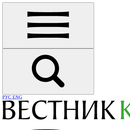
РУС
ENG