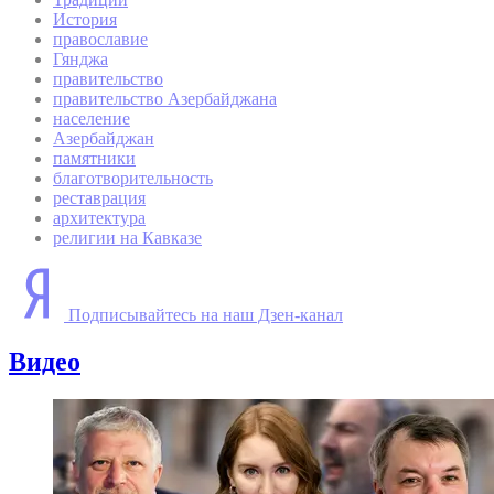
История
православие
Гянджа
правительство
правительство Азербайджана
население
Азербайджан
памятники
благотворительность
реставрация
архитектура
религии на Кавказе
Подписывайтесь на наш Дзен-канал
Видео