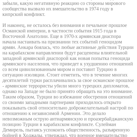
забыли, какую негативную реакцию со стороны мирового
сообщества вызвало их вмешательство в 1974 году в
кипрский конфликт.
И наконец, не осталось без внимания и печальное прошлое
Османской империи, в частности события 1915 года в
Восточной Анатолии. Еще в 1970-х армянская диаспора
начала настаивать на признании тех событий геноцидом
армян. Анкара боялась, что любые активные действия Турции
на карабахском направлении будут расценены влиятельной
западной армянской диаспорой как новая попытка геноцида
армянского населения, что приведет к ухудшению отношений
со всем цивилизованным миром и поставит Турцию в
ситуацию изоляции. Стоит отметить, что в течение многих
десятилетий турки расплачивались за свое османское прошлое
- армянские террористы убили много турецких дипломатов,
однако на Западе не было принято обращать на это внимание.
Таким образом, Турции во избежание обострения отношений
со своими западными партнерами приходилось открыто
показывать свой относительно доброжелательный настрой по
отношению к независимой Армении. Это делало
невозможным острую антиармянскую и проазербайджанскую
позицию Турции в карабахском конфликте. Сулейман
Демирель, пытаясь успокоить общественность, разъяренную
бойней в Ходжалы, утверждал, что военное вмешательство