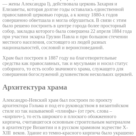
— жены Александра I), действовала церковь Захария и
Елизаветы, которая долгие годы оставалась единственной
православной церковью города, а к концу 1880-х годов
совершенно обветшала и могла обрушиться. В связи с этим
было решено построить в центре города более просторный
собор, закладка которого была совершена 22 апреля 1884 года
при участии экзарха Грузии Павла и при большом стечении
местного населения, состоящего из людей разных
национальностей, сословий и вероисповеданий.
Храм был построен в 1887 году на благотворительные
средства как православных, так и мусульман и носил статус
соборного, то есть особо значимого храма, служащего для
совершения богослужений духовенством нескольких церквей.
Архитектура храма
Александро-Невский храм был построен по проекту
архитектора Гольма и под его руководством в византийском
стиле из так называемой «плинфы» (от греч. слова –
«кирпич»), то есть широкого и плоского обожженного
кирпича, считавшегося основным строительным материалом
в архитектуре Византии и в русском храмовом зодчестве X-
XIII веков. Здание из темно-красного кирпича было украшено