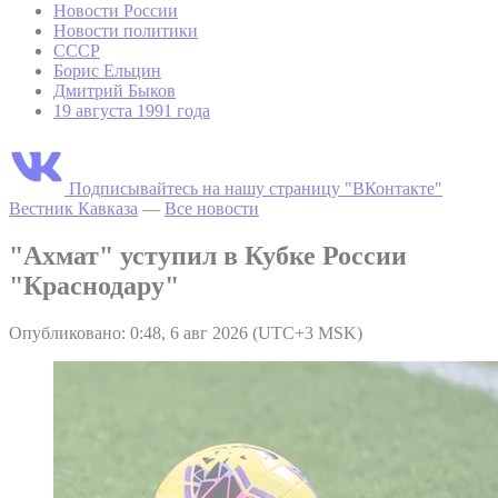
Новости России
Новости политики
СССР
Борис Ельцин
Дмитрий Быков
19 августа 1991 года
Подписывайтесь на нашу страницу "ВКонтакте"
Вестник Кавказа
—
Все новости
"Ахмат" уступил в Кубке России
"Краснодару"
Опубликовано: 0:48, 6 авг 2026 (UTC+3 MSK)