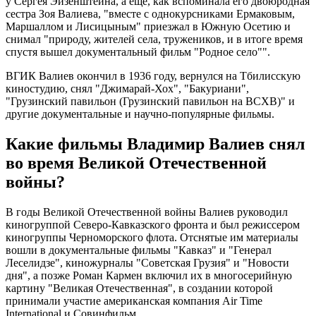
у Сергея Эйзенштейна, а еще, как вспоминала его двоюродная
сестра Зоя Валиева, "вместе с однокурсниками Ермаковым,
Маршаллом и Лисицыным" приезжал в Южную Осетию и
снимал "природу, жителей села, тружеников, и в итоге время
спустя вышел документальный фильм "Родное село"".
ВГИК Валиев окончил в 1936 году, вернулся на Тбилисскую
киностудию, снял "Джимарай-Хох", "Бакуриани",
"Грузинский павильон (Грузинский павильон на ВСХВ)" и
другие документальные и научно-популярные фильмы.
Какие фильмы Владимир Валиев снял
во время Великой Отечественной
войны?
В годы Великой Отечественной войны Валиев руководил
киногруппой Северо-Кавказского фронта и был режиссером
киногруппы Черноморского флота. Отснятые им материалы
вошли в документальные фильмы "Кавказ" и "Генерал
Леселидзе", киножурналы "Советская Грузия" и "Новости
дня", а позже Роман Кармен включил их в многосерийную
картину "Великая Отечественная", в создании которой
принимали участие американская компания Air Time
International и Совинфильм.