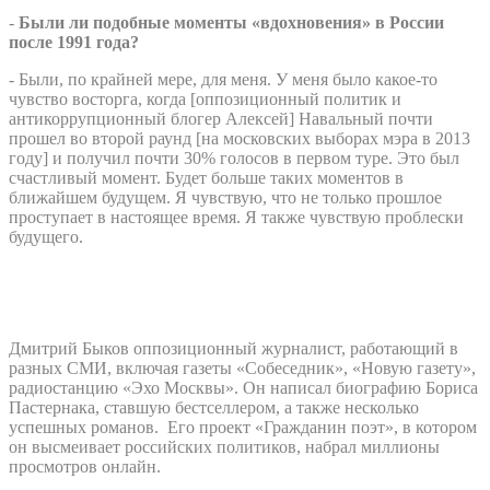
-
Были ли подобные моменты «вдохновения» в России
после 1991 года?
- Были, по крайней мере, для меня. У меня было какое-то
чувство восторга, когда [оппозиционный политик и
антикоррупционный блогер Алексей] Навальный почти
прошел во второй раунд [на московских выборах мэра в 2013
году] и получил почти 30% голосов в первом туре. Это был
счастливый момент. Будет больше таких моментов в
ближайшем будущем. Я чувствую, что не только прошлое
проступает в настоящее время. Я также чувствую проблески
будущего.
Дмитрий Быков оппозиционный журналист, работающий в
разных СМИ, включая газеты «Собеседник», «Новую газету»,
радиостанцию «Эхо Москвы». Он написал биографию Бориса
Пастернака, ставшую бестселлером, а также несколько
успешных романов. Его проект «Гражданин поэт», в котором
он высмеивает российских политиков, набрал миллионы
просмотров онлайн.