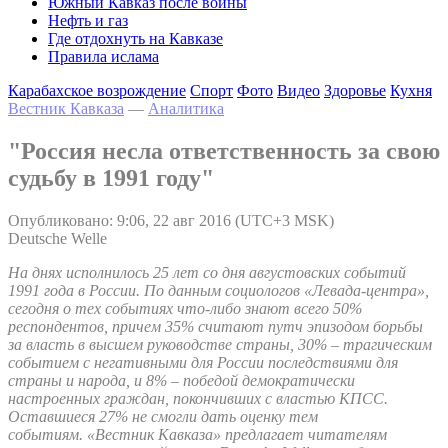
Южный Кавказ после войны
Нефть и газ
Где отдохнуть на Кавказе
Правила ислама
Карабахское возрождение
Спорт
Фото
Видео
Здоровье
Кухня
Вестник Кавказа
—
Аналитика
"Россия несла ответственность за свою
судьбу в 1991 году"
Опубликовано: 9:06, 22 авг 2016 (UTC+3 MSK)
Deutsche Welle
На днях исполнилось 25 лет со дня августовских событий
1991 года в России. По данным социологов «Левада-центра»,
сегодня о тех событиях что-либо знают всего 50%
респондентов, причем 35% считают путч эпизодом борьбы
за власть в высшем руководстве страны, 30% – трагическим
событием с негативными для России последствиями для
страны и народа, и 8% – победой демократически
настроенных граждан, покончивших с властью КПСС.
Оставшиеся 27% не смогли дать оценку тем
событиям. «Вестник Кавказа» предлагает читателям