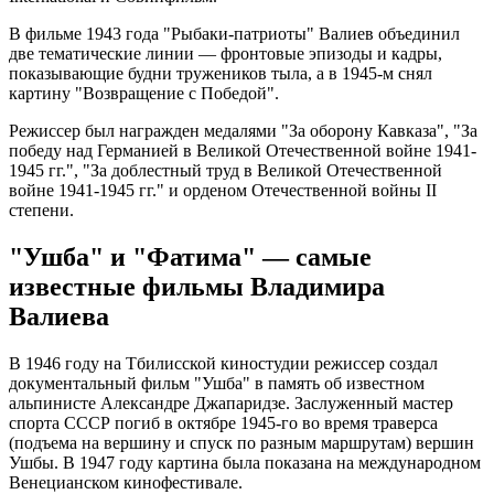
В фильме 1943 года "Рыбаки-патриоты" Валиев объединил
две тематические линии — фронтовые эпизоды и кадры,
показывающие будни тружеников тыла, а в 1945-м снял
картину "Возвращение с Победой".
Режиссер был награжден медалями "За оборону Кавказа", "За
победу над Германией в Великой Отечественной войне 1941-
1945 гг.", "За доблестный труд в Великой Отечественной
войне 1941-1945 гг." и орденом Отечественной войны II
степени.
"Ушба" и "Фатима" — самые
известные фильмы Владимира
Валиева
В 1946 году на Тбилисской киностудии режиссер создал
документальный фильм "Ушба" в память об известном
альпинисте Александре Джапаридзе. Заслуженный мастер
спорта СССР погиб в октябре 1945-го во время траверса
(подъема на вершину и спуск по разным маршрутам) вершин
Ушбы. В 1947 году картина была показана на международном
Венецианском кинофестивале.