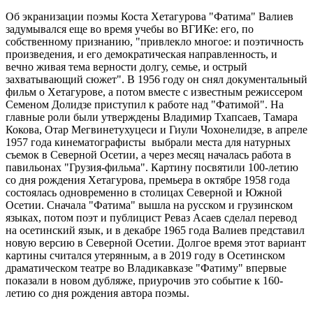
Об экранизации поэмы Коста Хетагурова "Фатима" Валиев
задумывался еще во время учебы во ВГИКе: его, по
собственному признанию, "привлекло многое: и поэтичность
произведения, и его демократическая направленность, и
вечно живая тема верности долгу, семье, и острый
захватывающий сюжет". В 1956 году он снял документальный
фильм о Хетагурове, а потом вместе с известным режиссером
Семеном Долидзе приступил к работе над "Фатимой". На
главные роли были утверждены Владимир Тхапсаев, Тамара
Кокова, Отар Мегвинетухуцеси и Гиули Чохонелидзе, в апреле
1957 года кинематографисты выбрали места для натурных
съемок в Северной Осетии, а через месяц началась работа в
павильонах "Грузия-фильма". Картину посвятили 100-летию
со дня рождения Хетагурова, премьера в октябре 1958 года
состоялась одновременно в столицах Северной и Южной
Осетии. Сначала "Фатима" вышла на русском и грузинском
языках, потом поэт и публицист Реваз Асаев сделал перевод
на осетинский язык, и в декабре 1965 года Валиев представил
новую версию в Северной Осетии. Долгое время этот вариант
картины считался утерянным, а в 2019 году в Осетинском
драматическом театре во Владикавказе "Фатиму" впервые
показали в новом дубляже, приурочив это событие к 160-
летию со дня рождения автора поэмы.