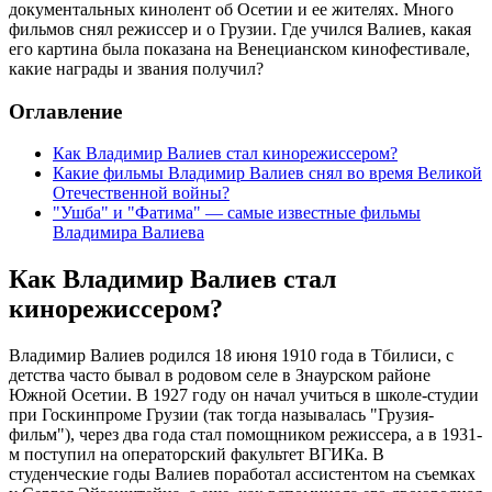
документальных кинолент об Осетии и ее жителях. Много
фильмов снял режиссер и о Грузии. Где учился Валиев, какая
его картина была показана на Венецианском кинофестивале,
какие награды и звания получил?
Оглавление
Как Владимир Валиев стал кинорежиссером?
Какие фильмы Владимир Валиев снял во время Великой
Отечественной войны?
"Ушба" и "Фатима" — самые известные фильмы
Владимира Валиева
Как Владимир Валиев стал
кинорежиссером?
Владимир Валиев родился 18 июня 1910 года в Тбилиси, с
детства часто бывал в родовом селе в Знаурском районе
Южной Осетии. В 1927 году он начал учиться в школе-студии
при Госкинпроме Грузии (так тогда называлась "Грузия-
фильм"), через два года стал помощником режиссера, а в 1931-
м поступил на операторский факультет ВГИКа. В
студенческие годы Валиев поработал ассистентом на съемках