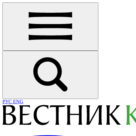
РУС
ENG