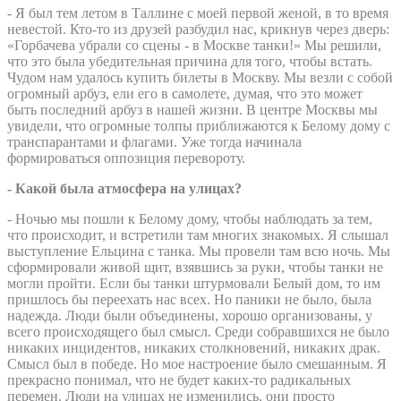
- Я был тем летом в Таллине с моей первой женой, в то время
невестой. Кто-то из друзей разбудил нас, крикнув через дверь:
«Горбачева убрали со сцены - в Москве танки!» Мы решили,
что это была убедительная причина для того, чтобы встать.
Чудом нам удалось купить билеты в Москву. Мы везли с собой
огромный арбуз, ели его в самолете, думая, что это может
быть последний арбуз в нашей жизни. В центре Москвы мы
увидели, что огромные толпы приближаются к Белому дому с
транспарантами и флагами. Уже тогда начинала
формироваться оппозиция перевороту.
- Какой была атмосфера на улицах?
- Ночью мы пошли к Белому дому, чтобы наблюдать за тем,
что происходит, и встретили там многих знакомых. Я слышал
выступление Ельцина с танка. Мы провели там всю ночь. Мы
сформировали живой щит, взявшись за руки, чтобы танки не
могли пройти. Если бы танки штурмовали Белый дом, то им
пришлось бы переехать нас всех. Но паники не было, была
надежда. Люди были объединены, хорошо организованы, у
всего происходящего был смысл. Среди собравшихся не было
никаких инцидентов, никаких столкновений, никаких драк.
Смысл был в победе. Но мое настроение было смешанным. Я
прекрасно понимал, что не будет каких-то радикальных
перемен. Люди на улицах не изменились, они просто